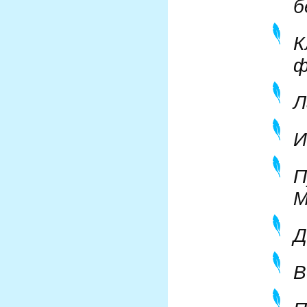
б
К
ф
Л
И
П
М
Д
В