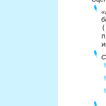
«
б
(
п
и
С