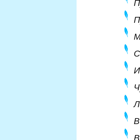
П
П
М
С
И
Ч
Л
В
В