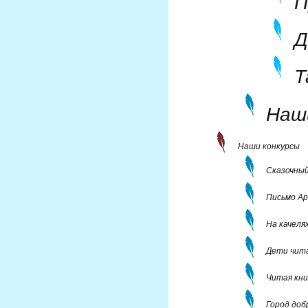
П
Д
Т
Наш
Наши конкурсы
Сказочный
Письмо Ар
На качеля
Дети чит
Читая кни
Город до