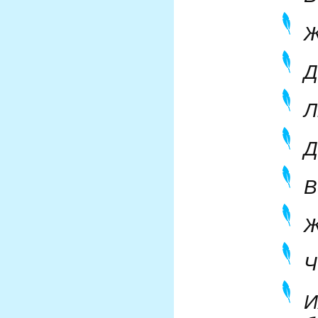
Ж
Д
Л
Д
В
Ж
Ч
И