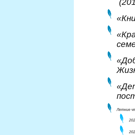
(201
«Кн
«Кр
сем
«До
Жиз
«Де
пос
Летние ч
202
20