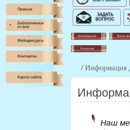
КНИГУ ОНЛАЙН
Правила
ЗАДАТЬ
ВОПРОС
Библиотечные
+
услуги
Краеведение
Ваши пр
Медиаресурсы
Коллегам
Контакты
/
Информация д
Карта сайта
Информац
Наш м