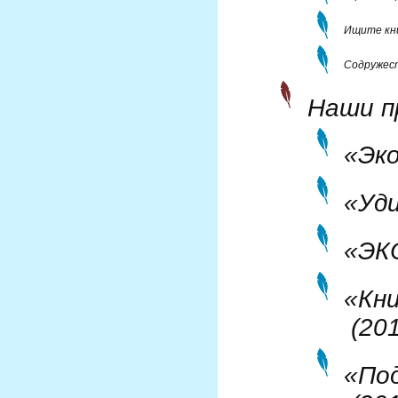
Ищите кн
Cодружес
Наши п
«Эк
«Уд
«ЭК
«Кни
(201
«Под