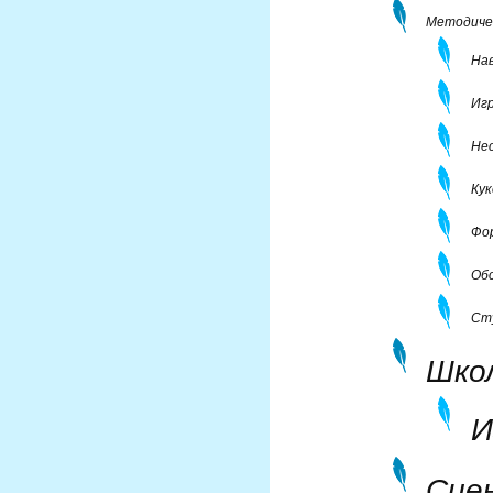
Методиче
На
Иг
Не
Ку
Фо
Об
Ст
Шко
И
Сце