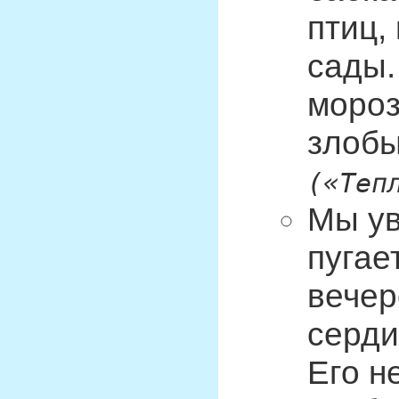
птиц,
сады.
мороз
злобы
(«Теп
Мы ув
пугае
вечер
серди
Его н