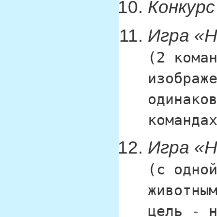
Конкурс
Игра «Н
(2 кома
изображ
одинако
команда
Игра «Н
(с одно
животны
цель - 