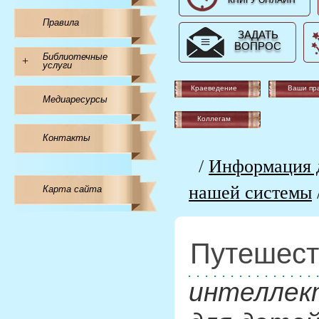
КНИГУ ОНЛАЙН
Правила
ЗАДАТЬ
ВОПРОС
Библиотечные
+
услуги
Краеведение
Ваши пр
Медиаресурсы
Коллегам
Контакты
/
Информация д
нашей системы
Карта сайта
Путешест
интеллек