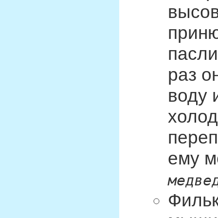
высов
приню
пасли
раз о
воду 
холод
переп
ему 
медве
Фильк