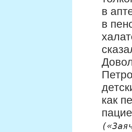
в апт
в пен
халат
сказа
Довол
Петро
детск
как п
пацие
(«Зая