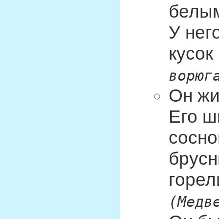
белым
У нег
кусок
ворюг
Он жи
Его ш
сосно
брусн
горел
(Медв