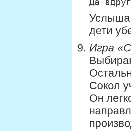
Да вдру
Услышав
дети убе
Игра «С
Выбираю
Остальн
Сокол у
Он легк
направл
произво