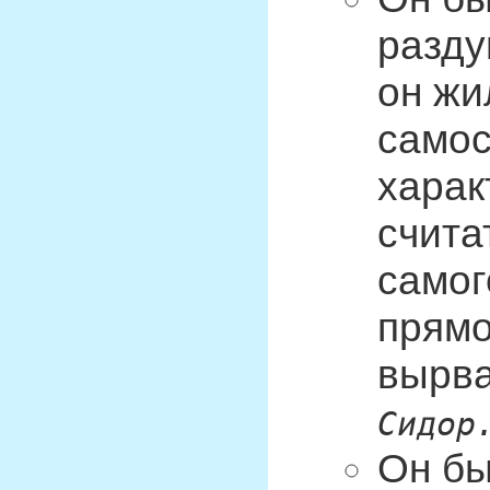
разду
он жи
самос
харак
счита
самог
прямо
вырва
Сидор
Он бы