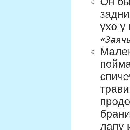
Он бы
задни
ухо у
«Заяч
Мален
пойма
спиче
трави
продо
брани
лапу 