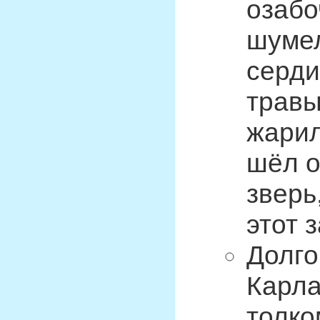
озабо
шумел
серди
травы
жарил
шёл о
зверь
этот 
Долго
Карла
толко