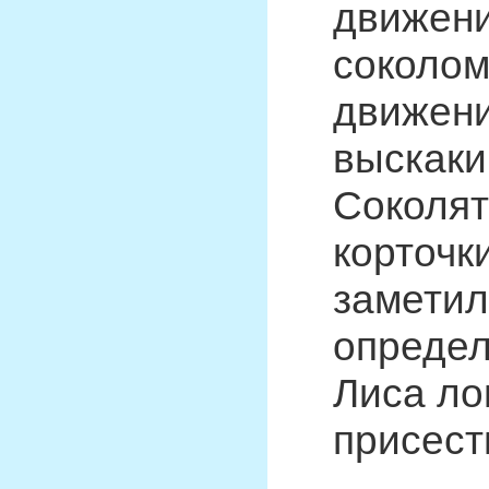
движени
соколом
движени
выскаки
Соколят
корточк
заметил
определ
Лиса лов
присест