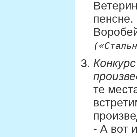
Ветерин
пенсне.
Воробей
(«Сталь
Конкурс
произв
те мест
встрети
произве
- А вот 