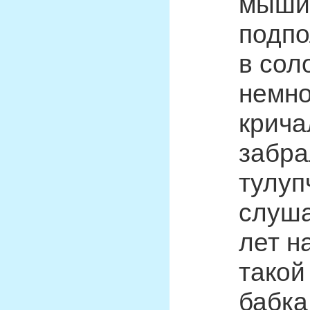
мыши 
подпо
в сол
немно
крича
забра
тулуп
слуша
лет н
такой
бабка