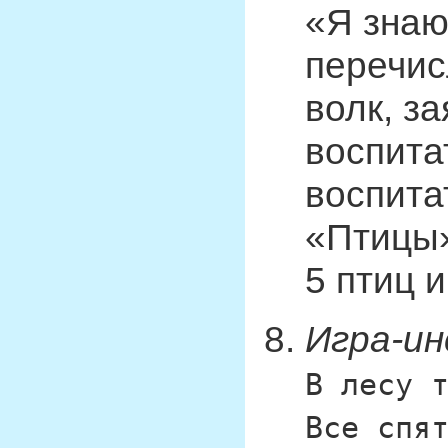
«Я знаю
перечис
волк, з
воспита
воспита
«Птицы»
5 птиц и 
Игра-ин
В лесу 
Все спя