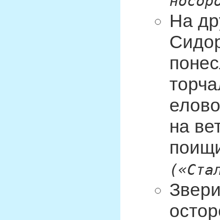
носор
На др
Сидор
понес
торча
елово
на ве
поищи
(«Ста
Звери
остор