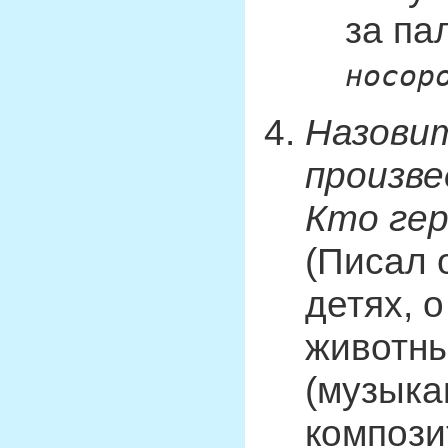
за па
носор
Назови
произве
Кто гер
(Писал 
детях, 
животны
(музыка
компози