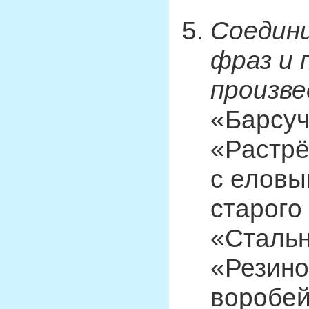
Соедини
фраз и 
произве
«Барсуч
«Растрё
с елов
старого
«Стальн
«Резино
воробей