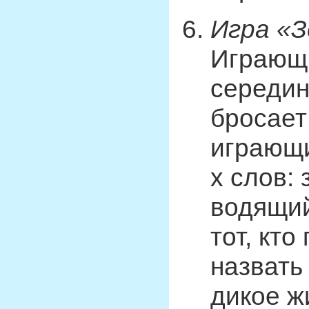
Игра «З
Играющи
середин
бросает
играющи
х слов: 
водящий
тот, кт
назвать
дикое ж