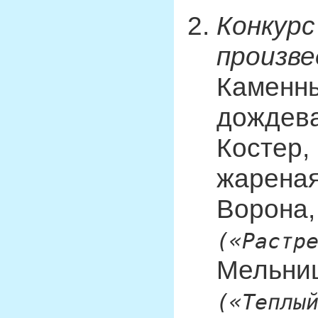
Конкурс
произве
Каменны
дождева
Костер,
жареная
Ворона,
(«Растр
Мельниц
(«Теплы