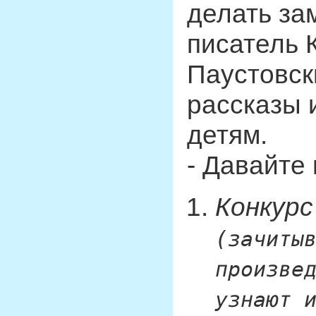
делать за
писатель 
Паустовски
рассказы 
детям.
- Давайте
Конкурс
(зачиты
произве
узнают 