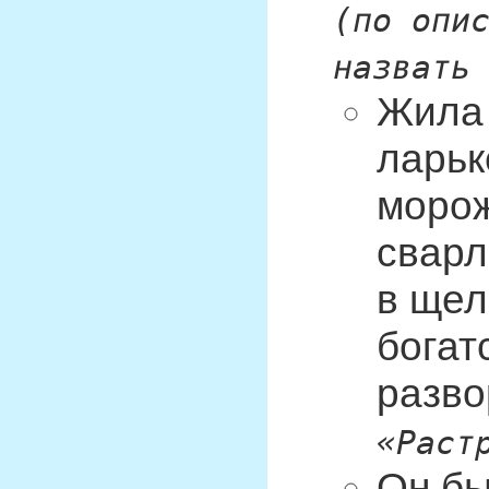
(по опи
назвать
Жила 
ларьк
морож
сварл
в щел
богат
разво
«Раст
Он бы