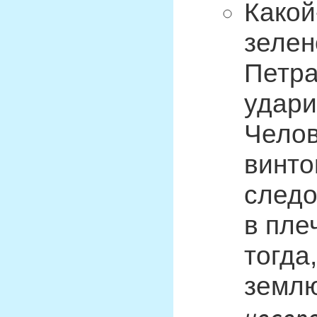
Какой
зелен
Петра
удари
Челов
винто
следо
в пле
тогда
зем