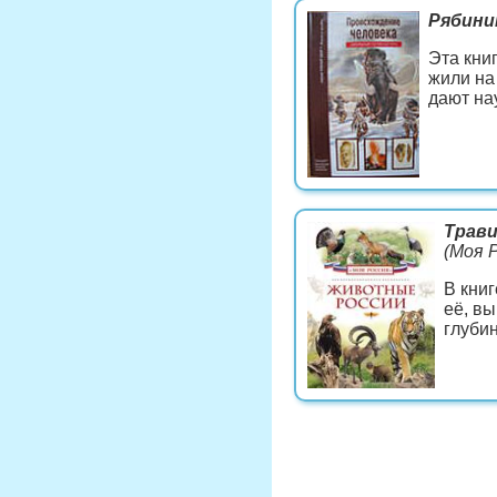
Рябини
Эта кни
жили на
дают на
Трави
(Моя Р
В кни
её, в
глуби