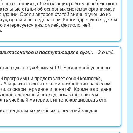
 первых теориях, объясняющих работу человеческого
кательные статьи об основных системах организма и
ендации. Среди авторов статей видные учёные из
ук, врачи и исследователи. Книги адресуются детям
то интересуется анатомией, физиологией,
.
аршеклассников и поступающих в вузы.
– 3-е изд.
огие годы по учебникам Т.Л. Богдановой успешно
й программы и представляет собой комплекс,
таблицы-конспекты по всем важнейшим разделам,
и, словари терминов и понятий. Кроме того, дана
льзован системный подход, показаны приемы
рять учебный материал, интенсифицировать его
их специальных учебных заведений как для