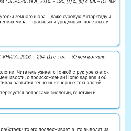
а : ЭНАС-КНИГА, 2016. – 190, [1] с., [8] л. ил. – (О чём
уголки земного шара – даже суровую Антарктиду и
тениях мира – красивых и уродливых, полезных и
КНИГА, 2016. – 254, [1] с. : ил. – (О чем молчали
огии. Читатель узнает о тонкой структуре клеток
зменчивости, о происхождении Homo sapiens и об
ективах развития генно-инженерных технологий.
тересуется вопросами биологии, генетики и
 работает, что его поддерживает, а что выводит из