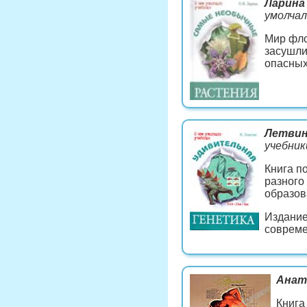
Ларина
умолчал
Мир фло
засушли
опасных
Летвин
учебник
Книга п
разного
образов
Издание
совреме
Анат
Книга