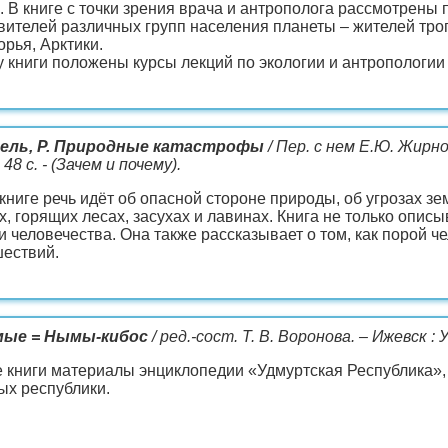
. В книге с точки зрения врача и антрополога рассмотрены
вителей различных групп населения планеты – жителей троп
рья, Арктики.
у книги положены курсы лекций по экологии и антропологии
ель, Р. Природные катастрофы
/ Пер. с нем Е.Ю. Жирн
 48 с. - (Зачем и почему).
 книге речь идёт об опасной стороне природы, об угрозах з
х, горящих лесах, засухах и лавинах. Книга не только опи
и человечества. Она также рассказывает о том, как порой 
ествий.
мые = Нымы-кибос
/ ред.-сост. Т. В. Воронова. – Ижевск : У
е книги материалы энциклопедии «Удмуртская Республика
ых республики.