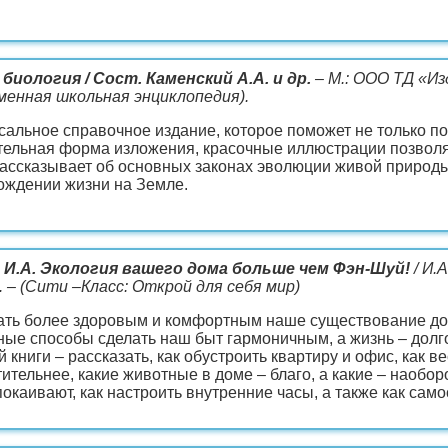
биология / Сост. Каменский А.А. и др.
– М.: ООО ТД «Изд
менная школьная энциклопедия).
альное справочное издание, которое поможет не только под
тельная форма изложения, красочные иллюстрации позволя
рассказывает об основных законах эволюции живой природы,
ождении жизни на Земле.
 И.А. Экология вашего дома больше чем Фэн-Шуй!
/ И.А
 с. – (Сити –Класс: Открой для себя мир)
ать более здоровым и комфортным наше существование дом
ные способы сделать наш быт гармоничным, а жизнь – долг
й книги – рассказать, как обустроить квартиру и офис, как в
ительнее, какие животные в доме – благо, а какие – наобо
покаивают, как настроить внутренние часы, а также как сам