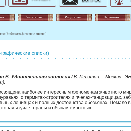
ВОПРОС
ава
Читателям
Родителям
Педагогам
гия (библиографические списки)
графические списки)
н В. Удивительная зоология
/ В. Левитин. – Москва : ЭН
и).
освящена наиболее интересным феноменам животного мира
уравьях, о термитах-строителях и пчелах-танцовщицах, за
льных ленивцах и полных достоинства обезьянах. Немало 
которая изучает нравы и обычаи животных.