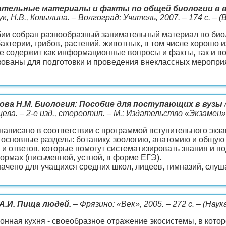
тельные материалы и факты по общей биологии в воп
к, Н.В., Ковылина. – Волгоград: Учитель, 2007. – 174 с. –
бии собран разнообразный занимательный материал по би
актерии, грибов, растений, животных, в том числе хорошо 
е содержит как информационные вопросы и факты, так и во
зованы для подготовки и проведения внеклассных меропри
ова Н.М. Биология: Пособие для поступающих в вузы
ева. – 2-е изд., стереотип. – М.: Издательство «Экзамен»
написано в соответствии с программой вступительного экза
 основные разделы: ботанику, зоологию, анатомию и общу
 и ответов, которые помогут систематизировать знания и по
ормах (письменной, устной, в форме ЕГЭ).
ачено для учащихся средних школ, лицеев, гимназий, слуш
А.И. Пища людей.
– Фрязино: «Век», 2005. – 272 с. – (Наука
онная кухня - своеобразное отражение экосистемы, в кото