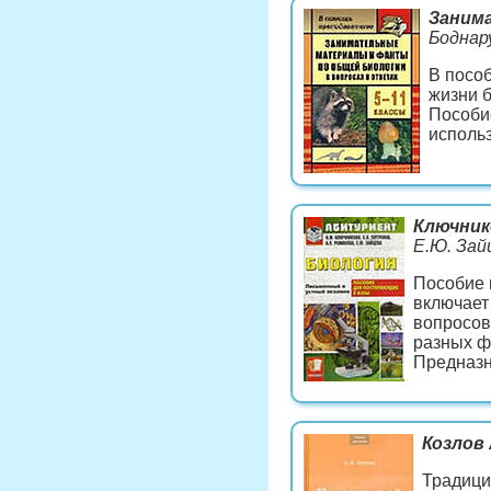
Занима
Боднару
В посо
жизни б
Пособи
исполь
Ключник
Е.Ю. Зайц
Пособие 
включает
вопросов
разных ф
Предназн
Козлов 
Традици