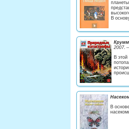
планеты
предста
высокого
В основ
Крумм
2007. –
В этой
потопа
истори
происш
Насеко
В основ
насеком