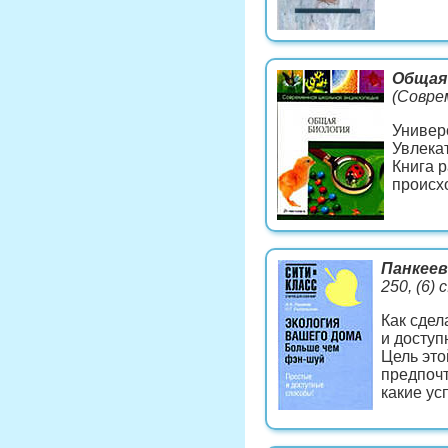
Общая 
(Совре
Универс
Увлека
Книга 
происх
Панкеев
250, (6)
Как сдел
и доступ
Цель это
предпочт
какие ус