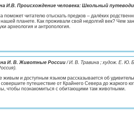
на И.В. Происхождение человека: Школьный путевод
га поможет читателю отыскать предков – далёких родственн
 нашей планете. Как проживали свой недолгий век? Чем зан
уки археология и антропология.
на И. В. Животные России
/ И. В. Травина ; худож. Е. Ю. 
оссия).
ге живым и доступным языком рассказывается об удивител
ы совершите путешествие от Крайнего Севера до жаркого юг
ны, чтобы познакомиться с обитающими там животными.