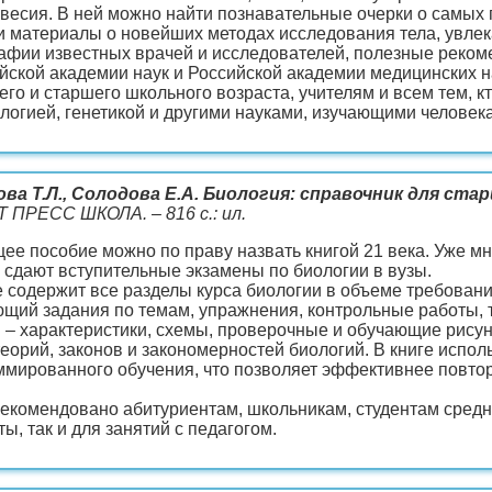
весия. В ней можно найти познавательные очерки о самых
 и материалы о новейших методах исследования тела, увле
афии известных врачей и исследователей, полезные реком
йской академии наук и Российской академии медицинских на
его и старшего школьного возраста, учителям и всем тем, к
логией, генетикой и другими науками, изучающими человека
ва Т.Л., Солодова Е.А. Биология: справочник для ст
СТ ПРЕСС ШКОЛА. – 816 с.: ил.
ее пособие можно по праву назвать книгой 21 века. Уже мн
и сдают вступительные экзамены по биологии в вузы.
 содержит все разделы курса биологии в объеме требовани
щий задания по темам, упражнения, контрольные работы, 
 – характеристики, схемы, проверочные и обучающие рисунк
теорий, законов и закономерностей биологий. В книге испо
ммированного обучения, что позволяет эффективнее повто
екомендовано абитуриентам, школьникам, студентам средн
ы, так и для занятий с педагогом.