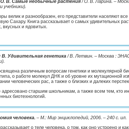
 О. В. Самые необычные растения
/ О. В. Ларина. – Москв
и учебники).
ры велик и разнообразен, его представители населяют все 
вую Сахару. Книга рассказывает о самых удивительных рас
, вкусных и ядовитых.
 В. Удивительная генетика
/ В. Летвин. – Москва : ЭНАС-
и).
освящена различным вопросам генетики и молекулярной биол
 типа, о работе молекул ДНК и об уровне их мутационной и
ании человеческих рас, а также о близких и далеких персп
 адресовано старшим школьникам, а также всем тем, кто ин
нных биотехнологий.
омия человека.
– М.: Мир энциклопедий, 2006. – 240 с. ил.
 рассказывает о теле человека, о том, как оно устроено и как