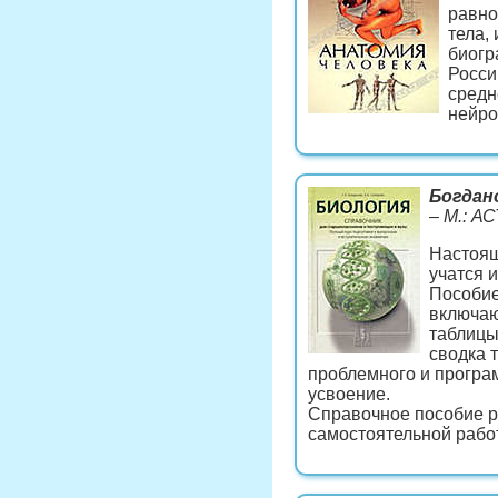
равно
тела,
биогр
Росси
средн
нейро
Богдано
– М.: А
Настоящ
учатся 
Пособие
включаю
таблицы
сводка 
проблемного и програ
усвоение.
Справочное пособие р
самостоятельной работ