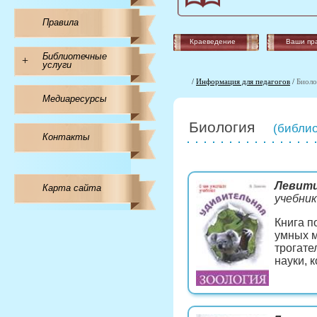
Правила
Краеведение
Ваши пр
Библиотечные
+
услуги
/
Информация для педагогов
/
Биоло
Медиаресурсы
Биология
(библио
Контакты
Левити
Карта сайта
учебник
Книга п
умных м
трогате
науки, 