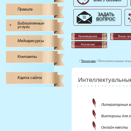
КНИГУ ОНЛАЙН
Правила
ЗАДАТЬ
ВОПРОС
Библиотечные
+
услуги
Краеведение
Ваши пр
Медиаресурсы
Коллегам
Контакты
/
Читателям
/
Интеллектуальные игр
Карта сайта
Интеллектуальны
Литературные 
Викторины для 
Онлайн-квесты