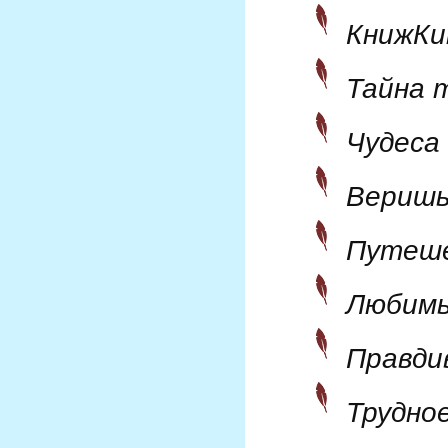
КнижКи
Тайна 
Чудеса
Веришь
Путеше
Любимы
Правди
Трудно