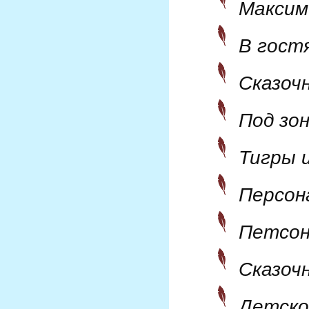
Максим
В гостя
Сказоч
Под зо
Тигры 
Персон
Петсон
Сказоч
Детско