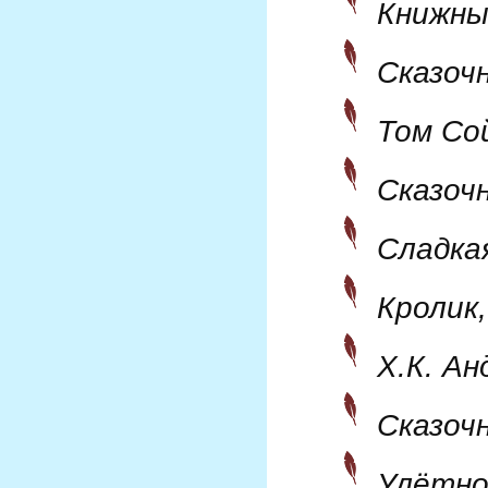
Книжны
Сказоч
Том Со
Сказоч
Сладка
Кролик,
Х.К. Ан
Сказоч
Улётно