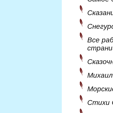
Сказан
Снегур
Все ра
страни
Сказоч
Михаил
Морски
Стихи 