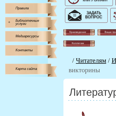
КНИГУ ОНЛАЙН
Правила
ЗАДАТЬ
ВОПРОС
Библиотечные
+
услуги
Краеведение
Ваши пр
Медиаресурсы
Коллегам
Контакты
/
Читателям
/
И
викторины
Карта сайта
Литерату