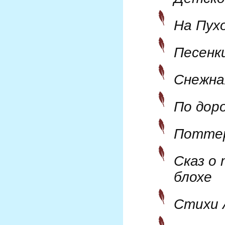
На Пух
Песенк
Снежна
По доро
Поттер
Сказ о
блохе
Стихи 