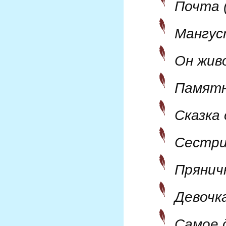
Почта 
Мангус
Он жив
Памятн
Сказка
Сестри
Прянич
Девочка
Самое 