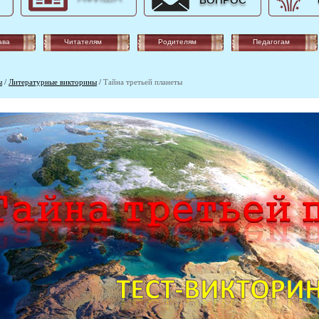
ВОПРОС
ава
Читателям
Родителям
Педагогам
ы
/
Литературные викторины
/
Тайна третьей планеты