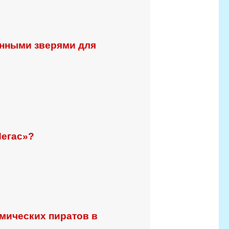
инными зверями для
Пегас»?
смических пиратов в