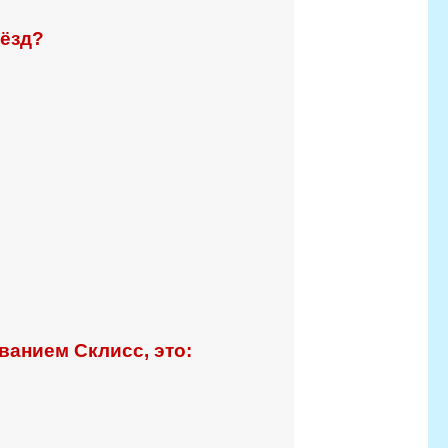
вёзд?
анием Склисс, это: