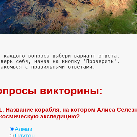
опросы викторины:
1.
Название корабля, на котором Алиса Селез
космическую экспедицию?
Алмаз
Плутон