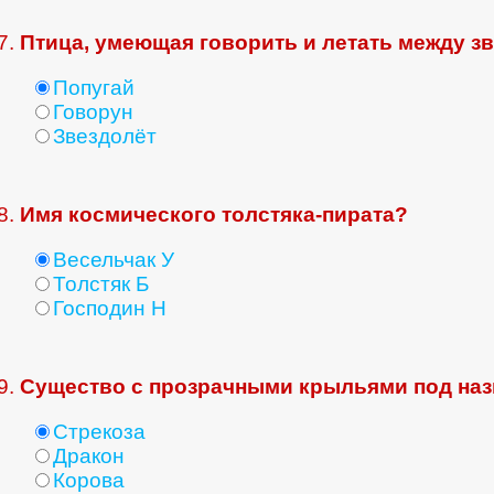
7.
Птица, умеющая говорить и летать между з
Попугай
Говорун
Звездолёт
8.
Имя космического толстяка-пирата?
Весельчак У
Толстяк Б
Господин Н
9.
Существо с прозрачными крыльями под назв
Стрекоза
Дракон
Корова