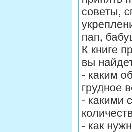
советы, 
укреплен
пап, бабу
К книге п
вы найдет
- каким о
грудное 
- какими
количеств
- как нуж