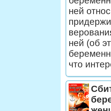
беременно
ней относ
придержи
веровани
ней (об э
беременно
что интер
Сби
бер
жен