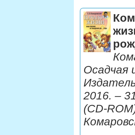
Ком
жиз
рож
Кома
Осадчая и
Издатель
2016. – 31
(CD-ROM)
Комаровс