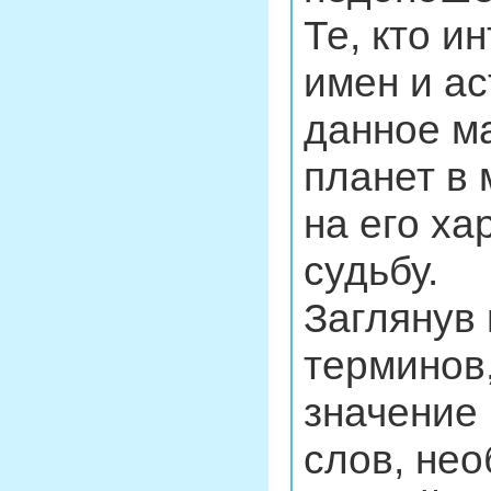
Те, кто и
имен и ас
данное м
планет в
на его х
судьбу.
Заглянув
терминов,
значение
слов, не