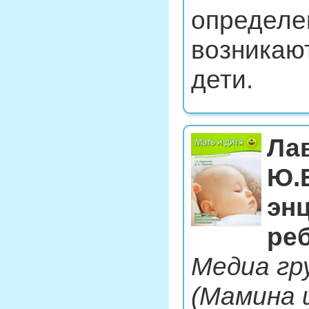
определе
возникают
дети.
Лав
Ю.В
эн
ре
Медиа гру
(Мамина 