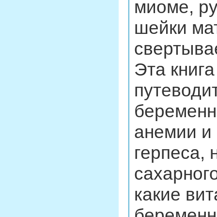
миоме, ру
шейки ма
свертыва
Эта книг
путеводи
беременн
анемии и 
герпеса,
сахарного
какие ви
беременн