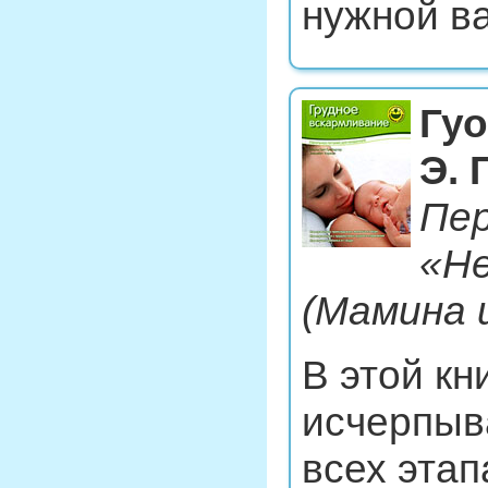
нужной в
Гуо
Э.
Пер
«Не
(Мамина 
В этой кн
исчерпы
всех этап