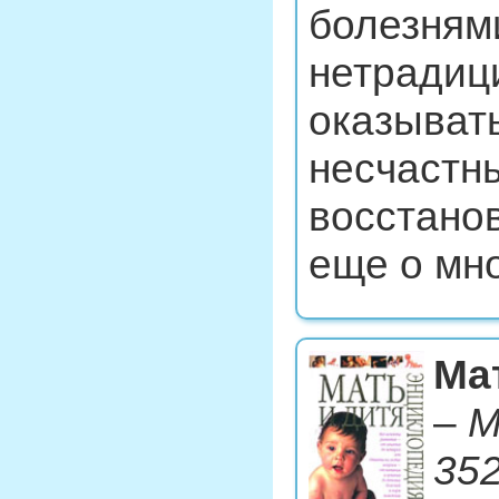
болезням
нетрадиц
оказыват
несчастны
восстано
еще о мно
Ма
–
М
352