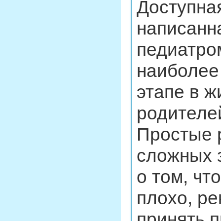
Доступная
написанн
педиатро
наиболее
этапе в ж
родителе
Простые 
сложных 
о том, чт
плохо, р
принять 