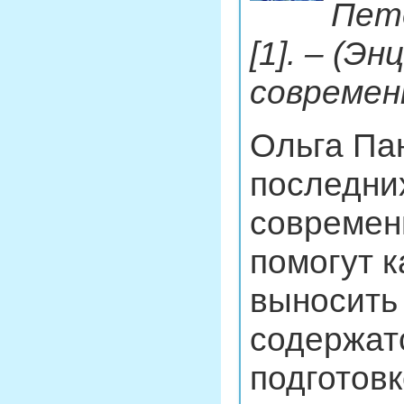
Пете
[1]. – (Э
современ
Ольга Па
последни
современ
помогут 
выносить
содержат
подготовк