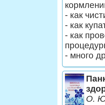
кормлении
- как чис
- как купа
- как про
процедур
- много д
Пан
здо
О. Ю