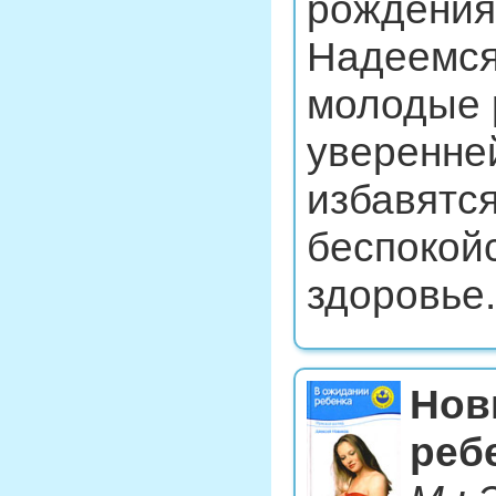
рождения 
Надеемся,
молодые 
уверенней
избавятс
беспокойс
здоровье.
Нов
реб