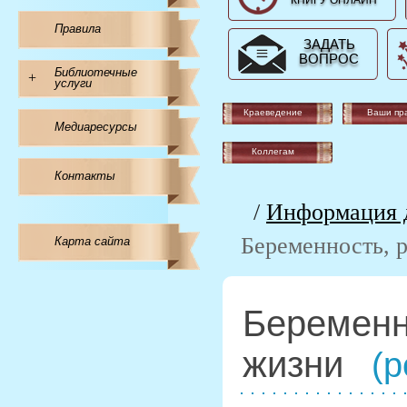
КНИГУ ОНЛАЙН
Правила
ЗАДАТЬ
ВОПРОС
Библиотечные
+
услуги
Краеведение
Ваши пр
Медиаресурсы
Коллегам
Контакты
/
Информация д
Беременность, 
Карта сайта
Беременн
жизни
(