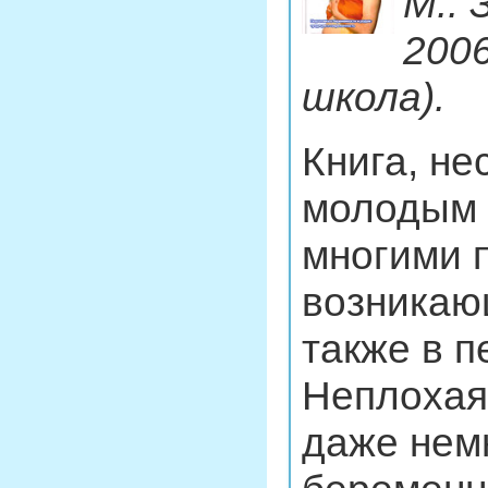
М.:
2006
школа).
Книга, не
молодым 
многими 
возникаю
также в 
Неплохая 
даже немн