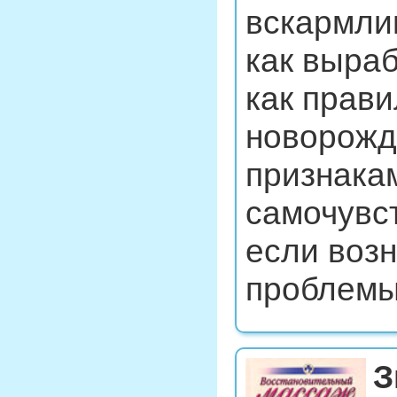
вскармлив
как выраб
как прав
новорожде
признака
самочувст
если возн
проблемы.
З