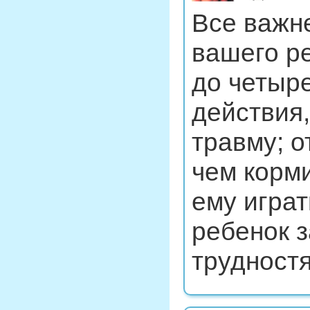
Все важн
вашего ре
до четыр
действия,
травму; 
чем корм
ему играт
ребенок з
трудност