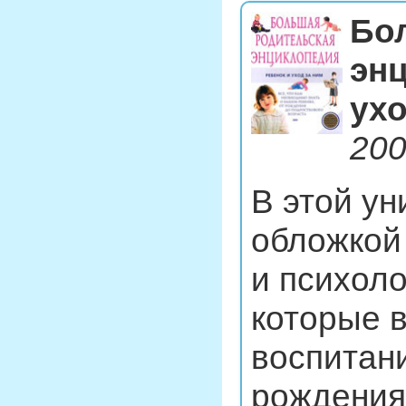
Бо
энц
ухо
200
В этой ун
обложкой
и психол
которые в
воспитан
рождения