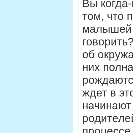
Вы когда
том, что 
малышей,
говорить?
об окруж
них полна
рождаются
ждет в э
начинают 
родителе
процессе