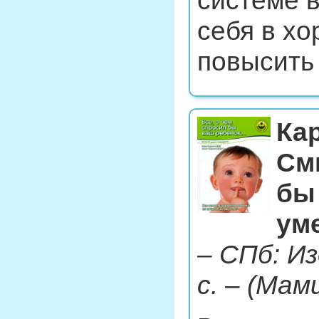
системе 
себя в х
повысить 
Ка
Сми
бы
ум
– СПб: Из
с. – (Мам