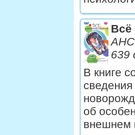
Всё
АНС:
639 с
В книге 
сведения
новорожд
об особе
внешнем 