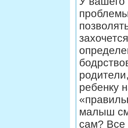
У вашего
проблемы
позволять
захочется
определе
бодрство
родители,
ребенку н
«правильн
малыш см
сам? Все 