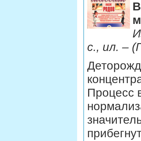
В
м
И
с., ил. – 
Деторожд
концентра
Процесс 
нормализ
значитель
прибегнут