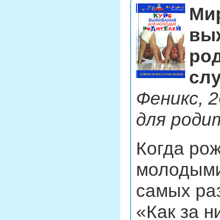
Ми
вы
род
слу
Феникс, 2
для роди
Когда рож
молодыми
самых ра
«Как за н