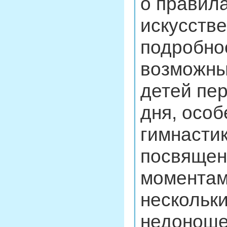
о правила
искусств
подробно
возможны
детей пе
дня, особ
гимнастик
посвящен
моментам
нескольки
недоноше