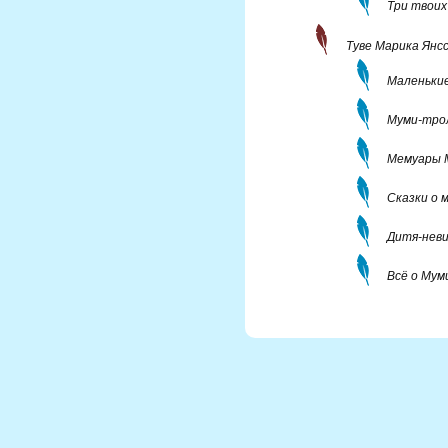
Три твоих
Туве Марика Янс
Маленькие
Муми-трол
Мемуары 
Сказки о 
Дитя-нев
Всё о Мум