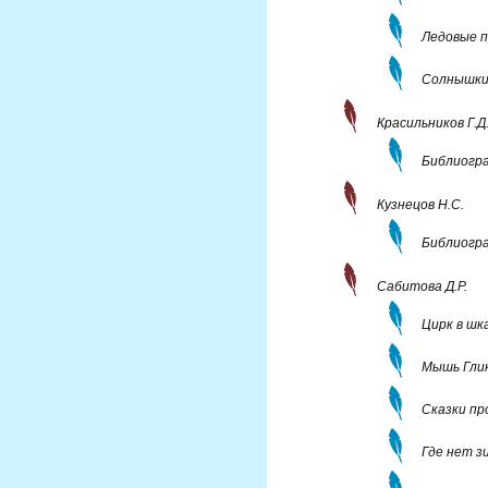
Ледовые п
Солнышкин
Красильников Г.Д
Библиогра
Кузнецов Н.С.
Библиогра
Сабитова Д.Р.
Цирк в шк
Мышь Глик
Сказки пр
Где нет з