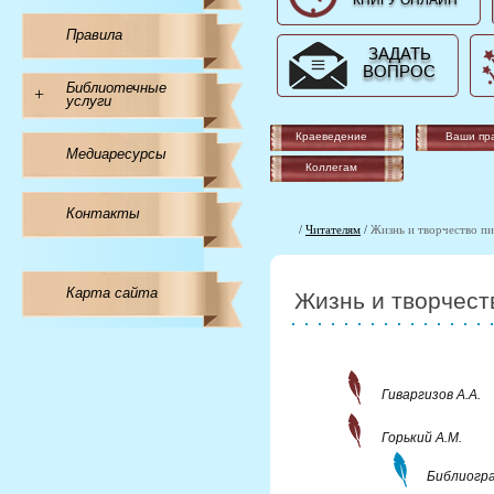
КНИГУ ОНЛАЙН
Правила
ЗАДАТЬ
ВОПРОС
Библиотечные
+
услуги
Краеведение
Ваши пр
Медиаресурсы
Коллегам
Контакты
/
Читателям
/
Жизнь и творчество пи
Карта сайта
Жизнь и творчест
Гиваргизов А.А.
Горький А.М.
Библиогра