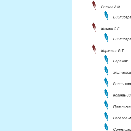
Волков А.М.
Библиогра
Козлов С.Г.
Библиогра
Коржиков В.Т.
Бережок
Жил челов
Волны сло
Коготь ди
Приключе
Весёлое 
Солнышки