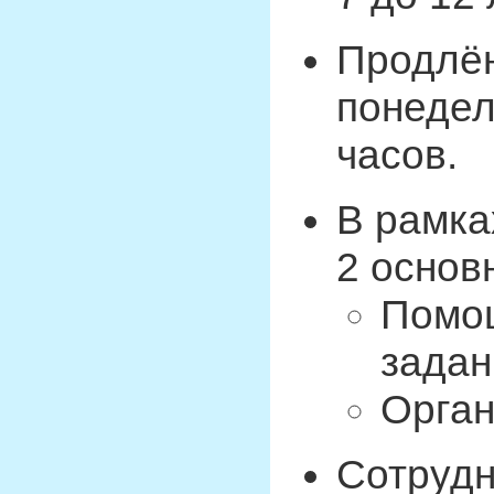
Продлён
понедел
часов.
В рамка
2 основ
Помощ
задан
Орган
Сотрудн