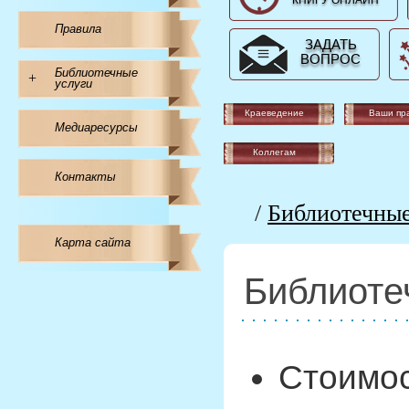
КНИГУ ОНЛАЙН
Правила
ЗАДАТЬ
ВОПРОС
Библиотечные
+
услуги
Краеведение
Ваши пр
Медиаресурсы
Коллегам
Контакты
/
Библиотечные
Карта сайта
Библиоте
Стоимос