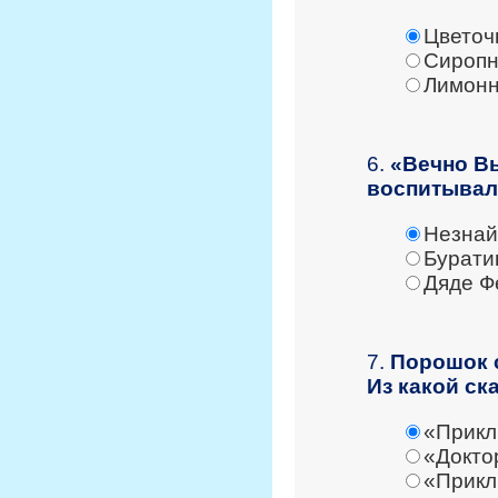
Цветоч
Сироп
Лимон
6.
«Вечно Вы
воспитывал
Незнай
Бурати
Дяде Ф
7.
Порошок 
Из какой ск
«Прикл
«Докто
«Прикл