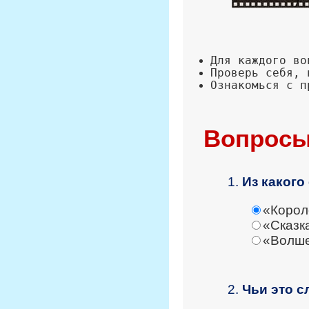
Вопросы
1.
Из какого
«Корол
«Сказк
«Волше
2.
Чьи это с