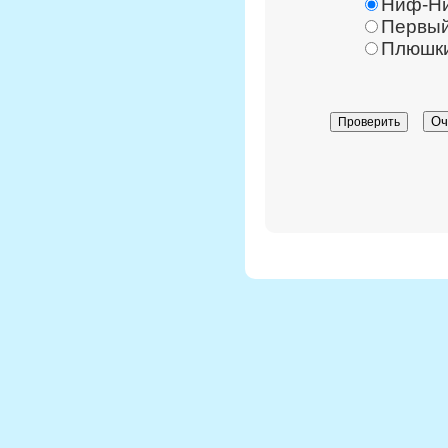
Ниф-Н
Первый
Плюшки