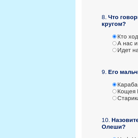
8.
Что говор
кругом?
Кто ход
А нас 
Идет на
9.
Его маль
Караба
Кощея 
Старик
10.
Назовите
Олеши?