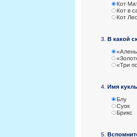
Кот Ма
Кот в с
Кот Ле
3.
В какой с
«Алень
«Золот
«Три п
4.
Имя куклы
Блу
Суок
Брикс
5.
Вспомнит