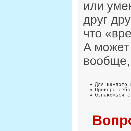
или умен
друг дру
что «вр
А может
вообще,
Вопр