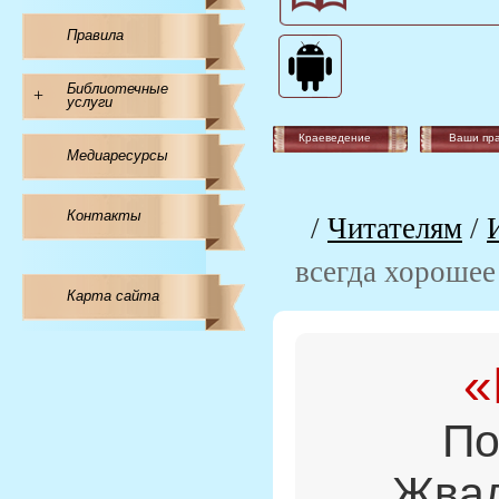
Правила
Библиотечные
+
услуги
Краеведение
Ваши пр
Медиаресурсы
Контакты
/
Читателям
/
всегда хорошее
Карта сайта
«
По
Жвал