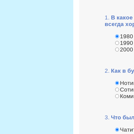
1.
В какое
всегда х
1980
1990
2000
2.
Как в б
Ноти
Соти
Коми
3.
Что был
Чати