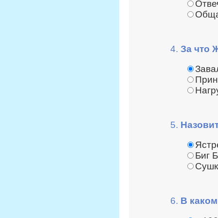
Отве
Общат
4.
За что 
Зава
Прин
Нагр
5.
Назовит
Ястр
Биг 
Сушк
6.
В каком