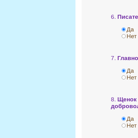
6.
Писате
Да
Нет
7.
Главно
Да
Нет
8.
Щенок 
доброво
Да
Нет