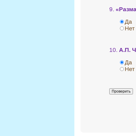
9.
«Разма
Да
Нет
10.
А.П. 
Да
Нет