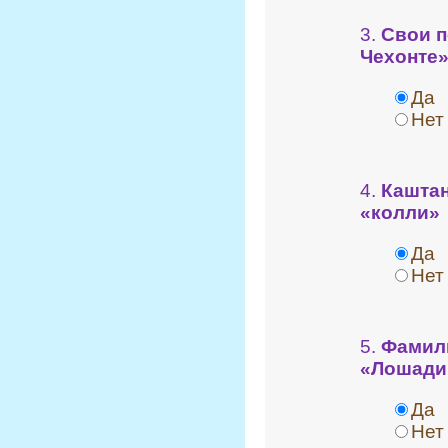
3.
Свои 
Чехонте
Да
Нет
4.
Каштан
«колли»
Да
Нет
5.
Фамили
«Лошади
Да
Нет