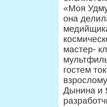
«Моя Удму
она делил
медийщик
космическ
мастер- кл
мультфиль
гостем то
взрослому
Дынина и 
разработч