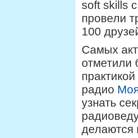
soft skill
провели т
100 друзе
Самых ак
отметили 
практикой
радио
Моя
узнать се
радиоведу
делаются н