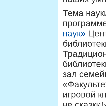
Тема наук
программ
наук»
Цент
библиотеки
Традицион
библиотек
зал семей
«Факульте
игровой к
не сказки!