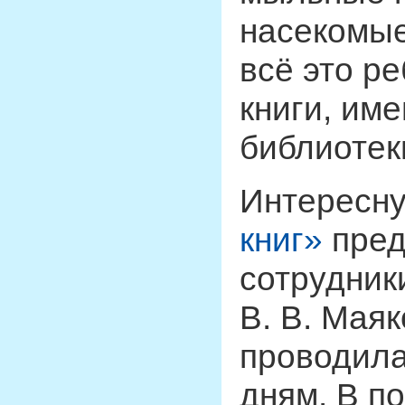
насекомые
всё это ре
книги, им
библиотек
Интересн
книг»
пред
сотрудник
В. В. Маяк
проводила
дням. В п