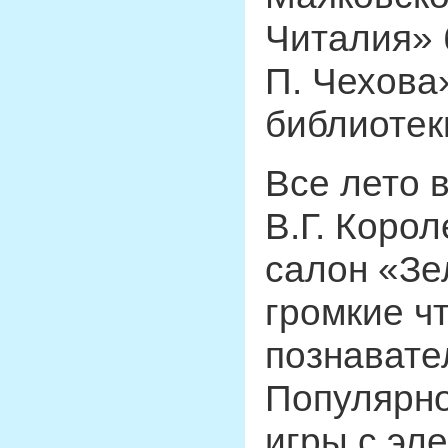
Читалия» 
П. Чехова
библиотек
Все лето 
В.Г. Коро
салон «Зе
громкие ч
познавате
Популярно
игры с эле