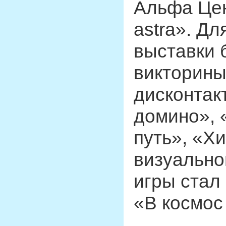
Альфа Цен
astra». Дл
выставки 
викторины
дисконтак
домино», 
путь», «Х
визуально
игры стал
«В космос