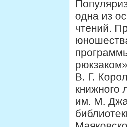
Популяриз
одна из о
чтений. П
юношества
программы
рюкзаком»
В. Г. Коро
книжного 
им. М. Джа
библиотек
Маяковско