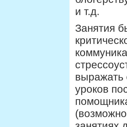
и т.д.
Занятия б
критическ
коммуника
стрессоус
выражать 
уроков по
помощника
(возможнос
занятиях 