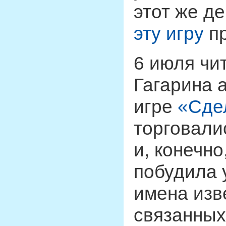
этот же де
эту игру
пр
6 июля чи
Гагарина 
игре
«Сдел
торговали
и, конечно
побудила 
имена изв
связанных