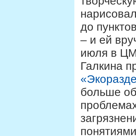
творческу
нарисовал
до пункто
– и ей вру
июля в ЦМ
Галкина п
«Экоразд
больше об
проблемах
загрязнен
понятиями