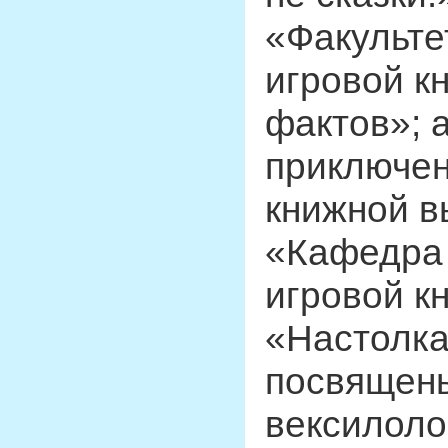
«Факульте
игровой к
фактов»; 
приключен
книжной в
«Кафедра 
игровой к
«Настолка
посвящены
вексилоло