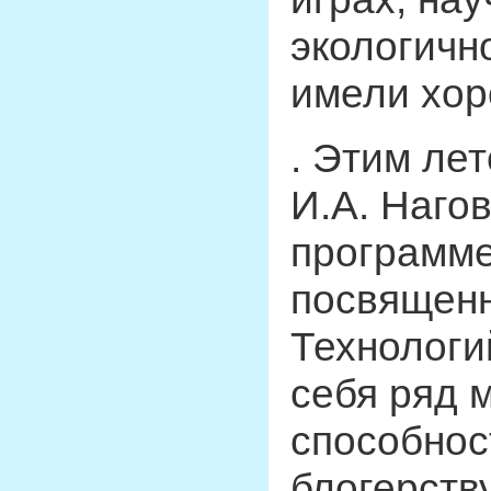
экологичн
имели хор
. Этим ле
И.А. Наго
программе
посвященн
Технологи
себя ряд 
способнос
блогерств