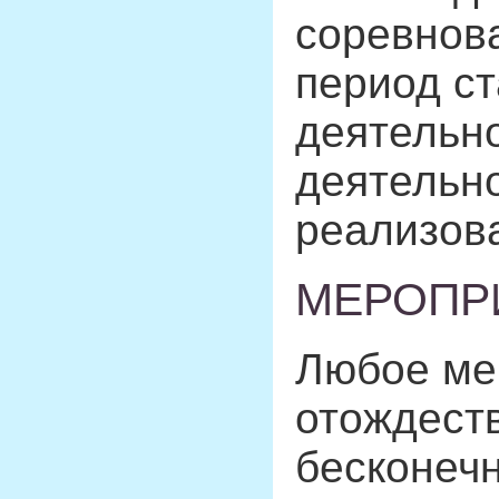
соревнова
период с
деятельно
деятельно
реализова
МЕРОПР
Любое ме
отождеств
бесконеч