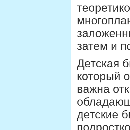
теоретико
многопла
заложенны
затем и п
Детская б
который о
важна отк
обладающ
детские 
подростко