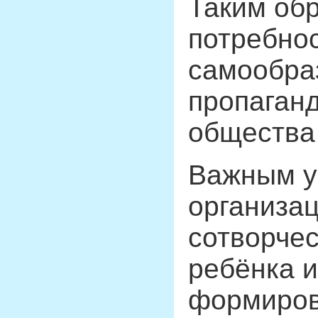
Таким обр
потребнос
самообраз
пропаганд
общества
Важным у
организац
сотворчес
ребёнка и
формиров