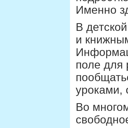
Именно зд
В детской
и книжным
Информац
поле для 
пообщатьс
уроками, 
Во многом
свободное