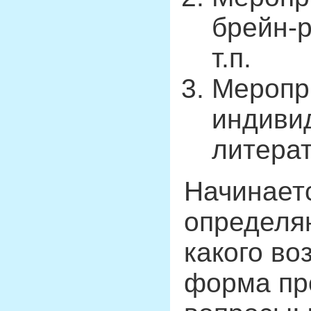
брейн-р
т.п.
Меропри
индивид
литерат
Начинаетс
определяю
какого во
форма пр