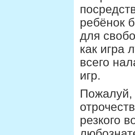
посредств
ребёнок б
для свобо
как игра 
всего на
игр.
Пожалуй, 
отрочеств
резкого в
любознате