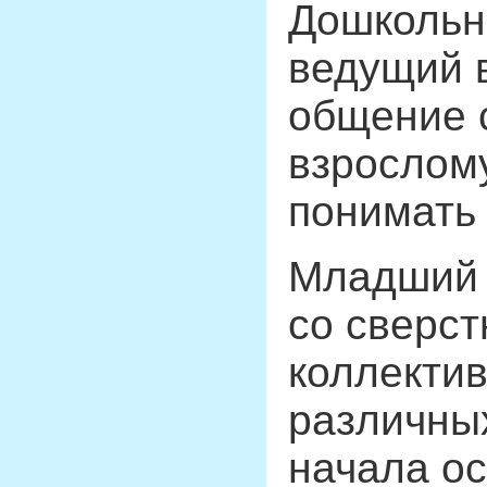
Дошкольно
ведущий 
общение с
взрослому
понимать 
Младший ш
со сверст
коллектив
различных
начала ос