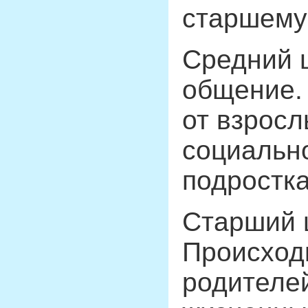
старшему 
Средний ш
общение.
от взросл
социальн
подростк
Старший ш
Происходи
родителе