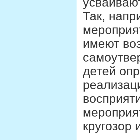
усваивают
Так, нап
мероприят
имеют во
самоутве
детей опр
реализаци
восприяти
мероприя
кругозор 