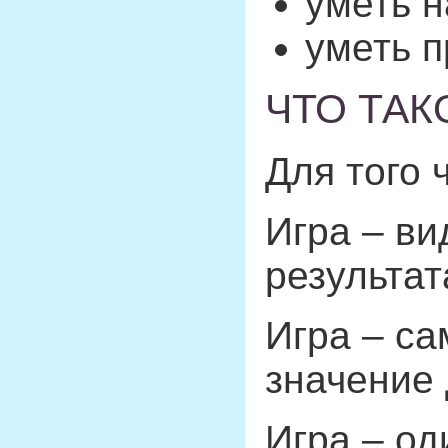
уметь 
уметь п
ЧТО ТАК
Для того 
Игра – ви
результат
Игра – са
значение 
Игра – од