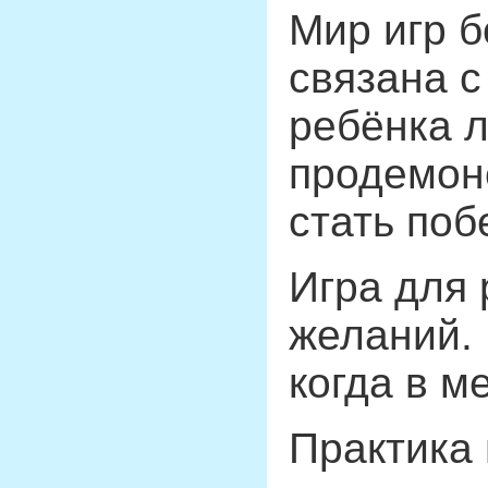
Мир игр б
связана с
ребёнка л
продемонс
стать поб
Игра для 
желаний.
когда в м
Практика 