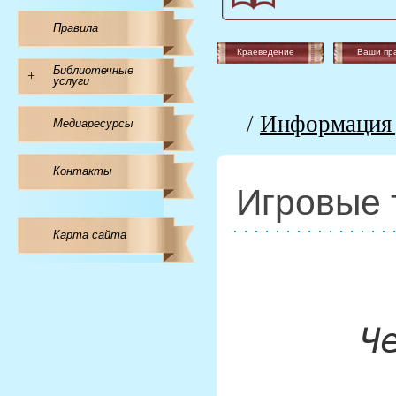
Правила
Краеведение
Ваши пр
Библиотечные
+
услуги
/
Информация 
Медиаресурсы
Контакты
Игровые 
Карта сайта
Ч