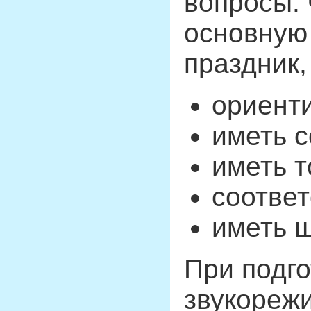
вопросы: 
основную 
праздник
ориент
иметь с
иметь т
соответ
иметь ш
При подго
звукорежи