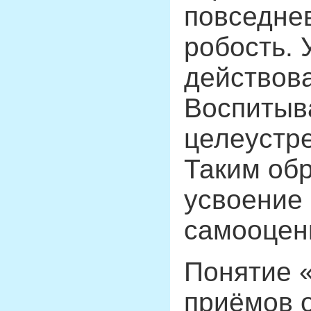
повседнев
робость.
действов
Воспитыва
целеустр
Таким об
усвоение 
самооцен
Понятие «
приёмов о