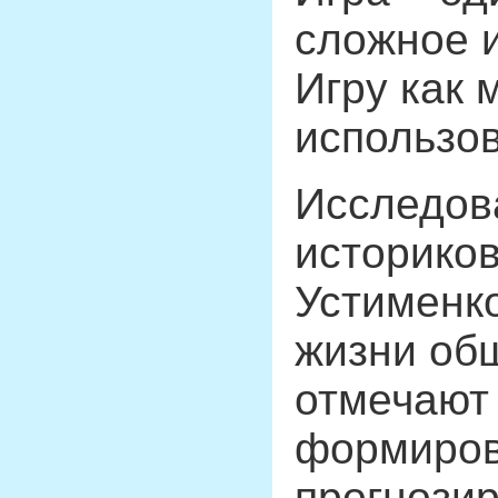
сложное 
Игру как
использов
Исследов
историков
Устименко
жизни общ
отмечают 
формиров
прогнозир