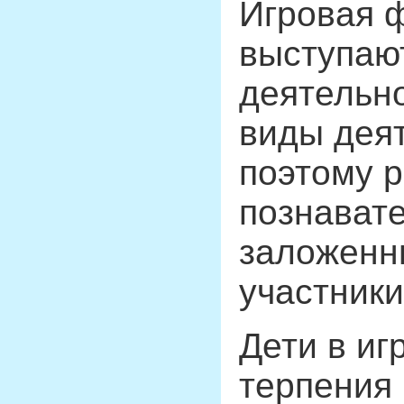
Игровая ф
выступают
деятельно
виды деят
поэтому 
познавате
заложенны
участники
Дети в иг
терпения