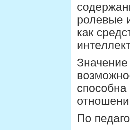
содержани
ролевые и
как средс
интеллект
Значение
возможнос
способна 
отношений
По педаго