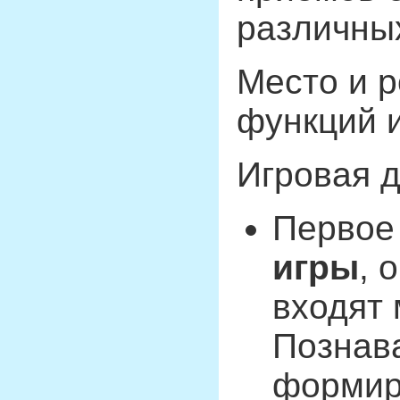
различных
Место и р
функций и
Игровая 
Первое
игры
, 
входят 
Познав
формир