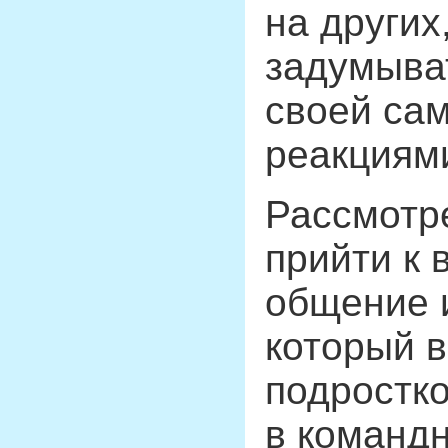
на других
задумыват
своей сам
реакциями
Рассмотре
прийти к
общение и
который в
подростко
в командн