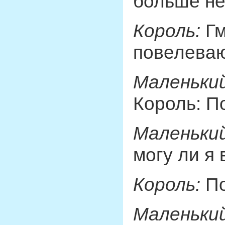
больше не 
Король:
Гм
повелеваю 
Маленький
Король: П
Маленький
могу ли я 
Король:
По
Маленький