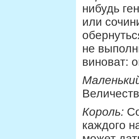
нибудь ге
или сочин
обернутьс
не выполни
виноват: о
Маленький
Величеств
Король:
С
каждого н
может дат