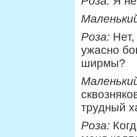
Роза:
Я не
Маленький
Роза:
Нет,
ужасно бо
ширмы?
Маленький
сквозняков
трудный ха
Роза:
Когд