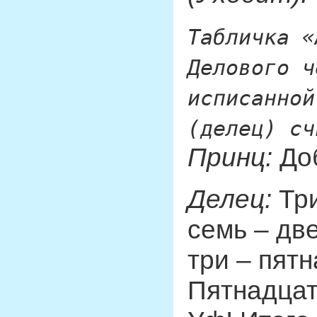
Табличка «
Делового ч
исписанной
(делец) с
Принц:
Доб
Делец:
Три
семь – дв
три – пят
Пятнадцат