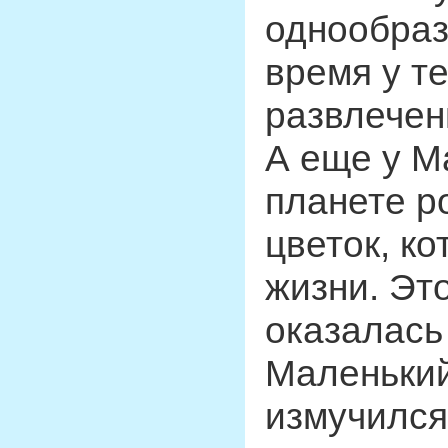
однообраз
время у т
развлечен
А еще у М
планете р
цветок, к
жизни. Эт
оказалась
Маленький
измучился