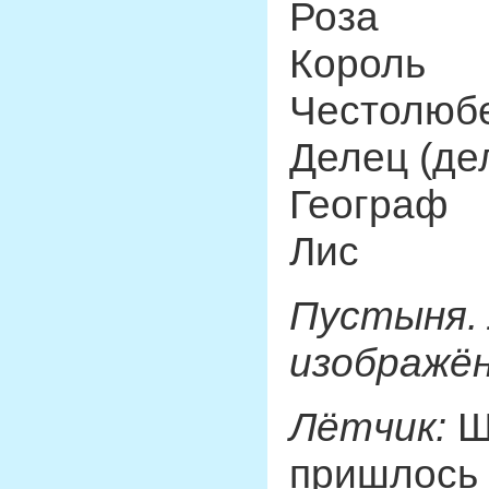
Роза
Король
Честолюб
Делец (де
Географ
Лис
Пустыня. 
изображё
Лётчик:
Ше
пришлось