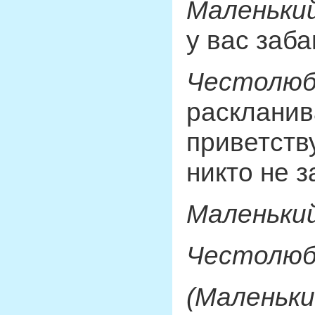
Маленький
у вас заб
Честолюб
раскланив
приветств
никто не з
Маленький
Честолюб
(Маленьки