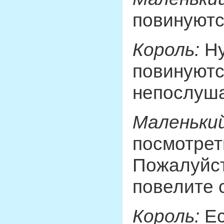
повинуют
Король:
Ну
повинуютс
непослуша
Маленький
посмотреть
Пожалуйст
повелите с
Король:
Ес