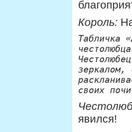
благоприя
Король:
На
Табличка «
честолюбца
Честолюбец
зеркалом, 
раскланива
своих почи
Честолюб
явился!