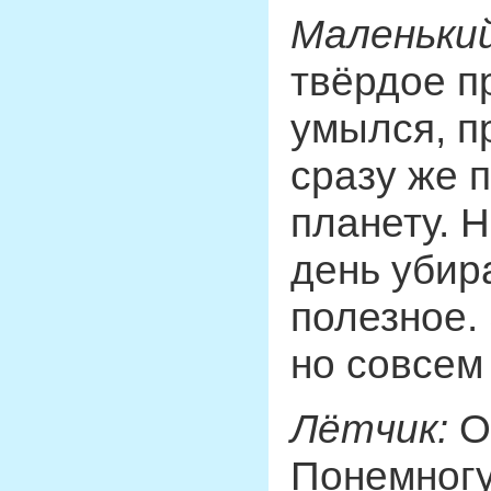
Маленький
твёрдое п
умылся, п
сразу же 
планету. 
день убир
полезное. 
но совсем
Лётчик:
О
Понемногу