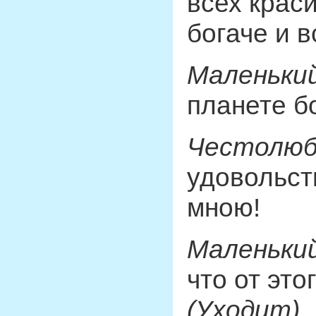
всех краси
богаче и в
Маленький
планете б
Честолюб
удовольст
мною!
Маленький
что от это
(Уходит).