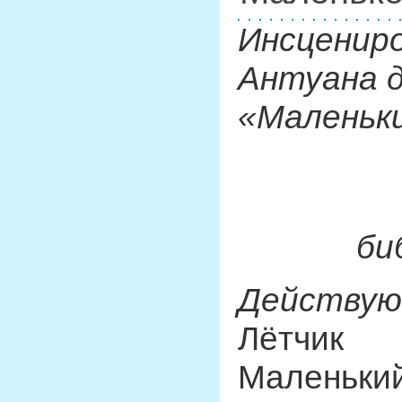
Инсценир
Антуана 
«Маленьк
би
Действую
Лётчик
Маленьки