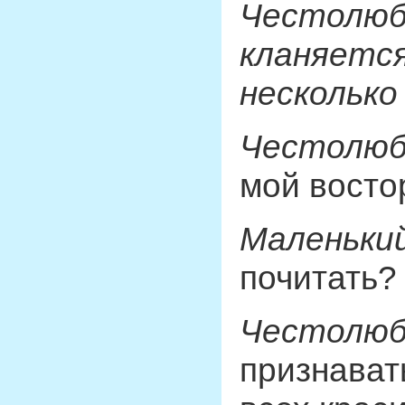
Честолюб
кланяется
несколько 
Честолюб
мой восто
Маленький
почитать?
Честолюб
признавать