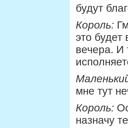
будут бла
Король:
Гм
это будет 
вечера. И 
исполняет
Маленький
мне тут не
Король:
Ос
назначу т