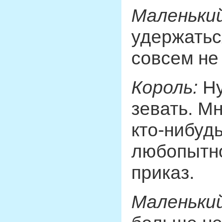
Маленький
удержатьс
совсем не 
Король:
Ну
зевать. Мн
кто-нибуд
любопытно
приказ.
Маленький