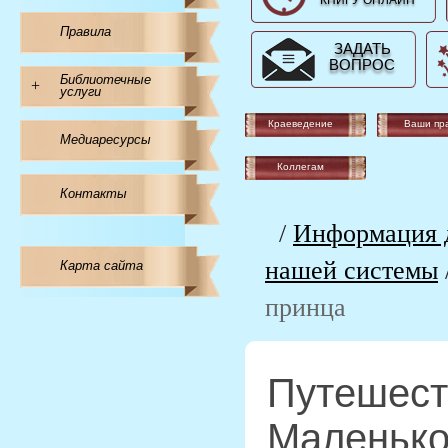
КНИГУ ОНЛАЙН
Правила
ЗАДАТЬ
ВОПРОС
Библиотечные
+
услуги
Краеведение
Ваши пр
Медиаресурсы
Коллегам
Контакты
/
Информация д
нашей системы
Карта сайта
принца
Путешест
Маленько