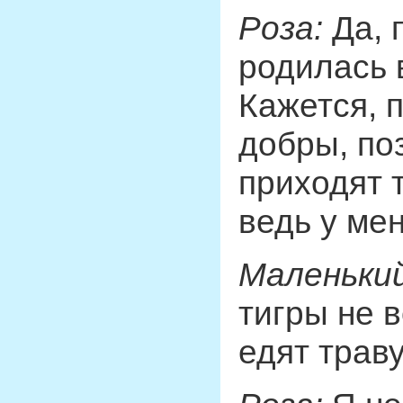
Роза:
Да, 
родилась 
Кажется, п
добры, поз
приходят т
ведь у ме
Маленький
тигры не в
едят траву