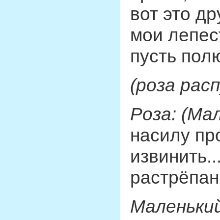
вот это др
мои лепес
пусть пол
(роза рас
Роза: (Ма
насилу пр
извинить.
растрёпанн
Маленький