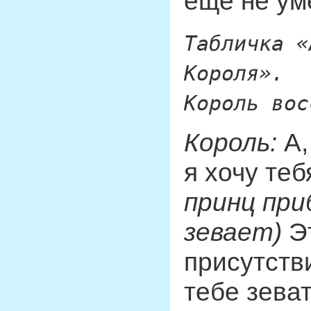
ещё не ум
Табличка «
Короля».
Король вос
Король:
А,
я хочу те
принц при
зевает)
Эт
присутств
тебе зеват