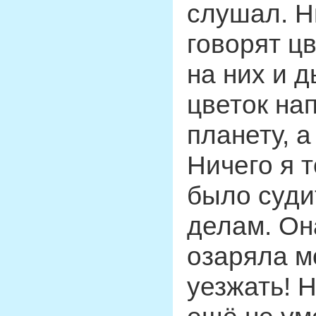
слушал. Н
говорят ц
на них и 
цветок на
планету, а
Ничего я 
было судит
делам. Он
озаряла м
уезжать! 