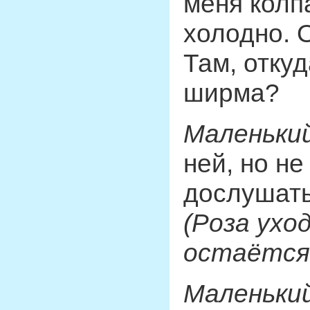
меня колп
холодно. 
Там, отку
ширма?
Маленький
ней, но не
дослушать
(Роза ухо
остаётся 
Маленький