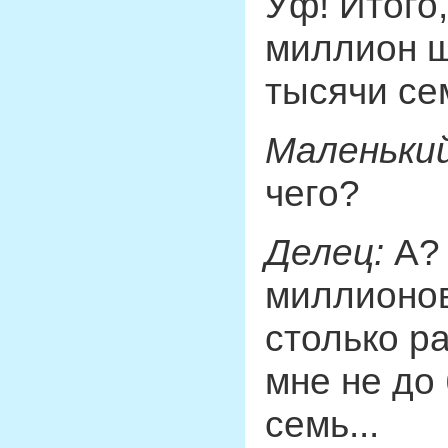
Уф! Итого,
миллион ш
тысячи се
Маленький
чего?
Делец:
А? 
миллионов.
столько р
мне не до 
семь...