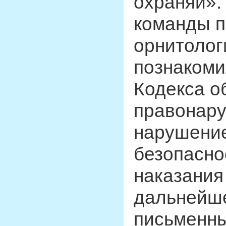
охраняй».
команды п
орнитологи
познакоми
Кодекса о
правонару
нарушение
безопаснос
наказания
дальнейше
письменн