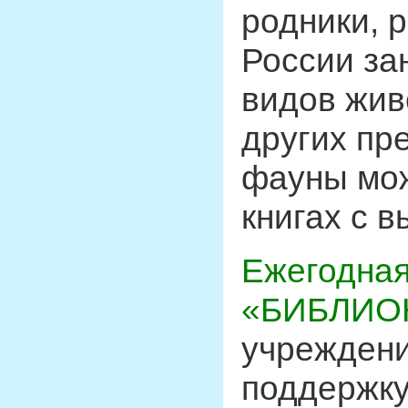
родники, 
России за
видов жив
других пр
фауны мож
книгах с в
Ежегодная
«БИБЛИО
учрежден
поддержку