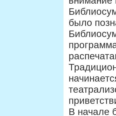
внимание 
Библиосум
было позн
Библиосум
программ
распечата
Традицион
начинаетс
театрализ
приветств
В начале 