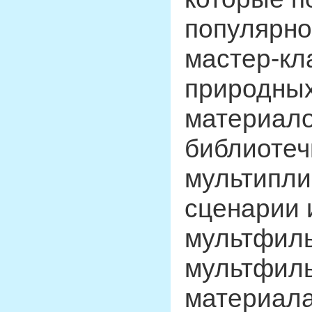
популярно
мастер-кл
природных
материало
библиотеч
мультипли
сценарии 
мультфиль
мультфиль
материала