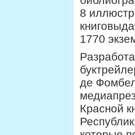
библиогра
8 иллюстр
книговыда
1770 экзе
Разработа
буктрейле
де Фомбел
медиапрез
Красной к
Республик
которые п