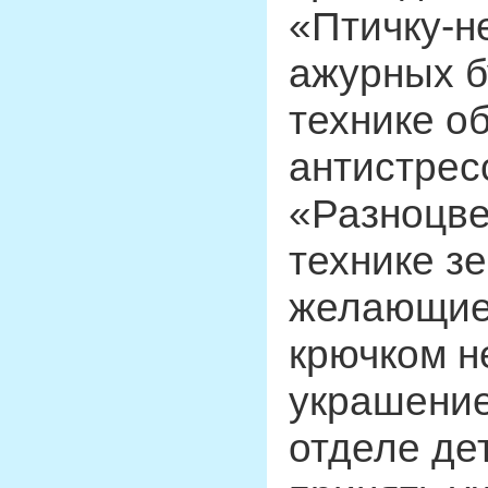
«Птичку-н
ажурных б
технике о
антистрес
«Разноцве
технике з
желающие 
крючком н
украшение
отделе де