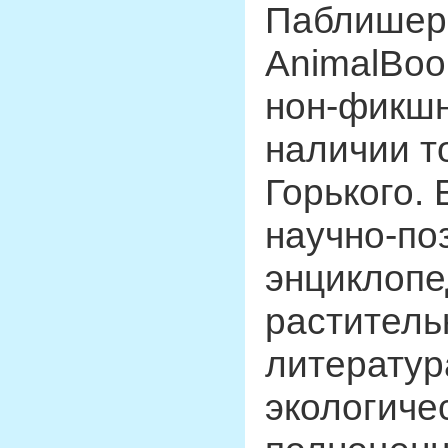
Паблишер»
AnimalBoo
нон-фикшн.
наличии т
Горького.
научно-по
энциклопе
раститель
литератур
экологиче