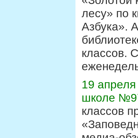
«Золотой 
лесу» по к
Азбука». 
библиотек
классов. 
еженедель
19 апреля
школе №9
классов п
«Заповедн
медиа-обз