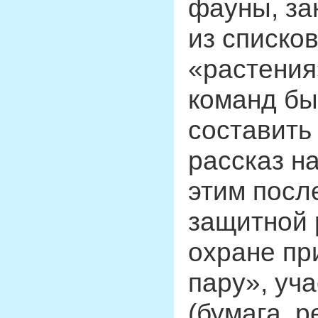
фауны, за
из списко
«растения
команд бы
составить
рассказ на
этим посл
защитной 
охране пр
пару», уч
(бумага, 