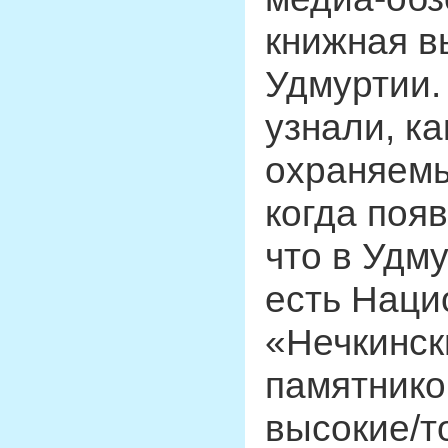
книжная в
Удмуртии.
узнали, к
охраняемы
когда поя
что в Удму
есть Наци
«Нечкинск
памятнико
высокие/т