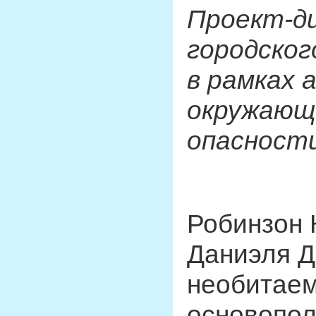
Проект-д
городског
в рамках 
окружающе
опасност
Робинзон 
Даниэля Д
необитаем
основопол