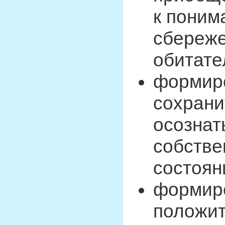
к поним
сбереже
обитате
формиро
сохрани
осознат
собстве
состоян
формир
положит