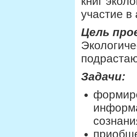
книг экол
участие в 
Цель про
Экологиче
подрастаю
Задачи:
формиро
информа
сознани
приобще