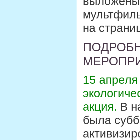
выложены 
мультфиль
на страни
ПОДРОБН
МЕРОПР
15 апреля
экологиче
акция.
В н
была субб
активизир