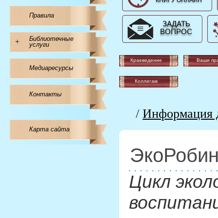
КНИГУ ОНЛАЙН
Правила
ЗАДАТЬ
ВОПРОС
Библиотечные
+
услуги
Краеведение
Ваши пр
Медиаресурсы
Коллегам
Контакты
/
Информация д
Карта сайта
ЭкоРобин
Цикл экол
воспитан