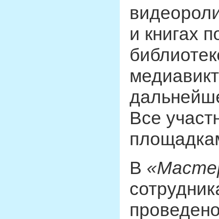
видеороли
и книгах п
библиотек
медиавикт
дальнейше
Все участ
площадка
В
«Масте
сотрудник
проведено