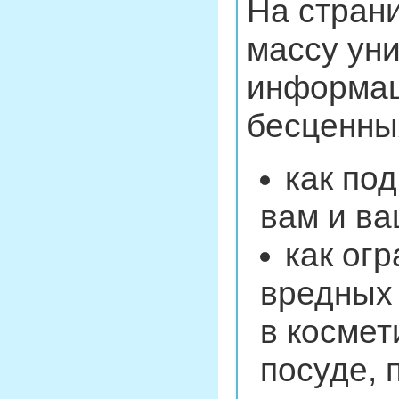
На страни
массу ун
информац
бесценны
как по
вам и ва
как ог
вредных 
в космет
посуде, 