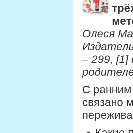
трё
мет
Олеся Ма
Издатель
– 299, [1
родителе
С ранним
связано 
пережива
Какие 