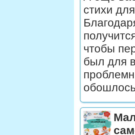
стихи дл
Благодаря
получится
чтобы пе
был для 
проблемн
обошлось
Мал
сам