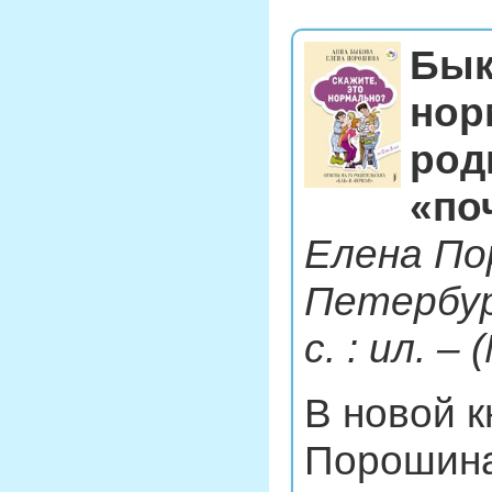
Бык
нор
род
«по
Елена По
Петербург
с. : ил. –
В новой к
Порошина