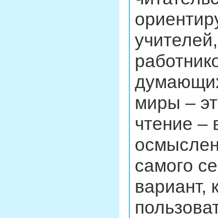
ориентиру
учителей
работнико
думающих
миры – эт
чтение –
осмыслен
самого се
вариант, 
пользова