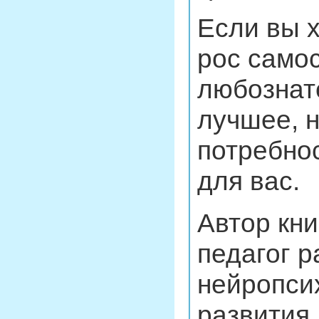
Если вы 
рос само
любознат
лучшее, н
потребнос
для вас.
Автор кни
педагог р
нейропсих
развития 