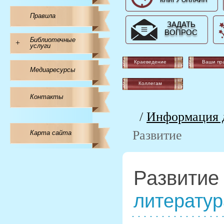
КНИГУ ОНЛАЙН
Правила
ЗАДАТЬ
ВОПРОС
Библиотечные
+
услуги
Краеведение
Ваши пр
Медиаресурсы
Коллегам
Контакты
/
Информация д
Развитие
Карта сайта
Развити
литератур