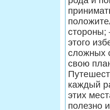
рода и по
принимат
положите
стороны; 
этого изб
сложных с
свою план
Путешест
каждый ра
этих мест
полезно 