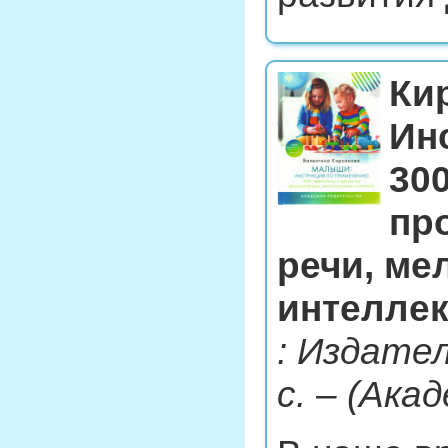
Ки
Ин
30
пр
речи, ме
интелле
: Издател
с. – (Ака