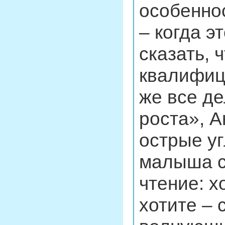
особенно
– когда э
сказать, 
квалифиц
же все де
роста», А
острые у
малыша с
чтение: х
хотите – 