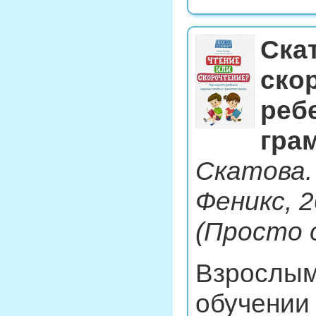
Ска
скор
реб
гра
Скатова.
Феникс, 20
(Просто 
Взрослым
обучении