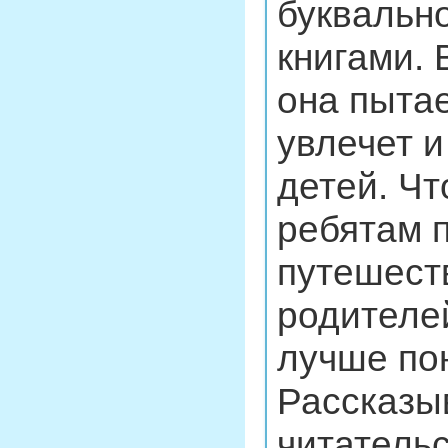
буквальн
книгами. 
она пытае
увлечет и
детей. Ч
ребятам 
путешест
родителе
лучше пон
Рассказы
читательс