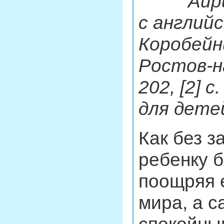
Айр
с англий
Коробейни
Ростов-на
202, [2] 
для детей
Как без з
ребенку б
поощряя 
мира, а с