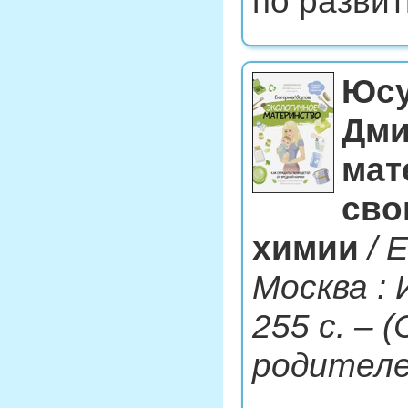
по развит
Юсу
Дми
мат
сво
химии
/ 
Москва : 
255 с. –
родителе