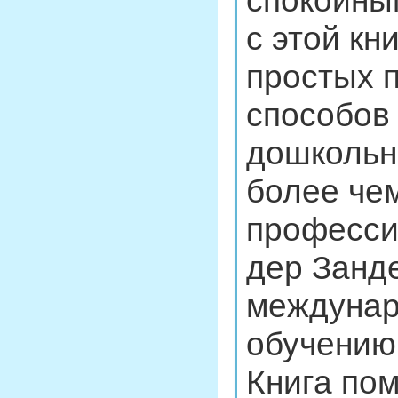
спокойны
с этой кн
простых 
способов 
дошкольно
более че
професси
дер Занд
междунар
обучению
Книга пом