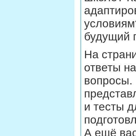
адаптиров
условиям?
будущий 
На страни
ответы на
вопросы. 
представ
и тесты д
подготовл
А ещё вас