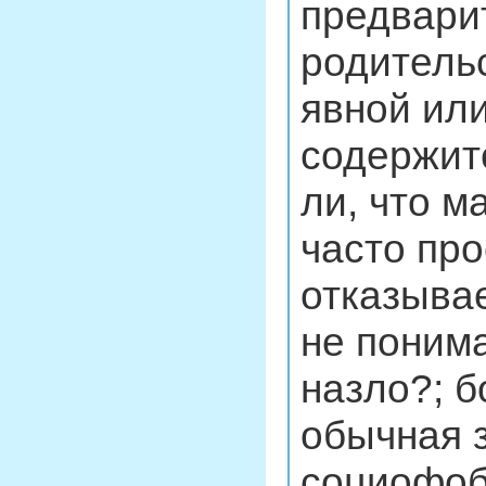
предвари
родительс
явной ил
содержит
ли, что м
часто про
отказывае
не понима
назло?; б
обычная 
социофоб