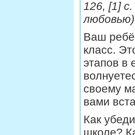
126, [1] с
любовью)
Ваш ребё
класс. Эт
этапов в 
волнуетес
своему м
вами вст
Как убеди
школе? К