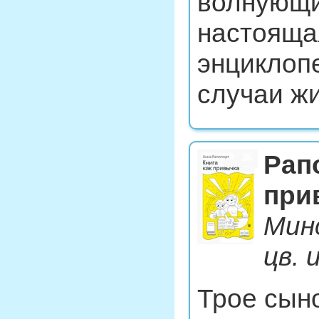
волнующи
настояща
энциклопе
случаи жи
Рап
при
Минс
цв. 
Трое сын