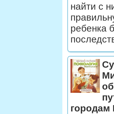
найти с н
правильн
ребенка 
последст
Су
Ми
об
пу
городам