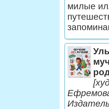
милые ил
путешест
запомина
Уль
муч
ро
[ху
Ефремова]
Издатель