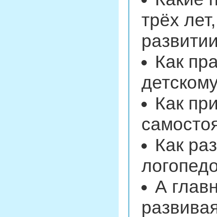
трёх лет
развити
Как пр
детскому
Как при
самосто
Как ра
логопедо
А главн
развива