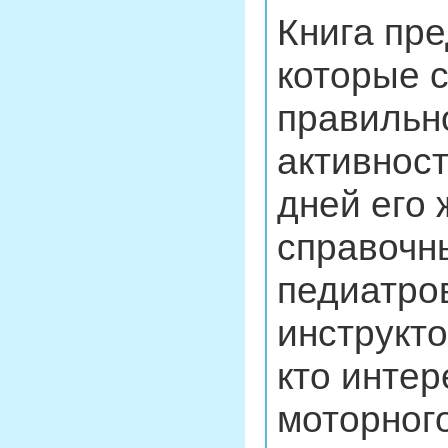
Книга пр
которые 
правильн
активност
дней его 
справочн
педиатров
инструкто
кто инте
моторного