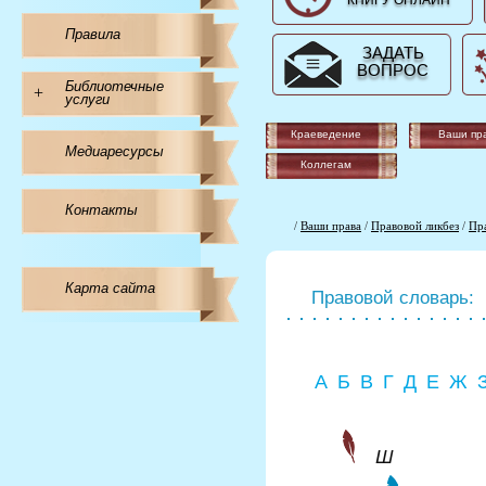
КНИГУ ОНЛАЙН
Правила
ЗАДАТЬ
ВОПРОС
Библиотечные
+
услуги
Краеведение
Ваши пр
Медиаресурсы
Коллегам
Контакты
/
Ваши права
/
Правовой ликбез
/
Пр
Карта сайта
Правовой словарь:
А
Б
В
Г
Д
Е
Ж
Ш