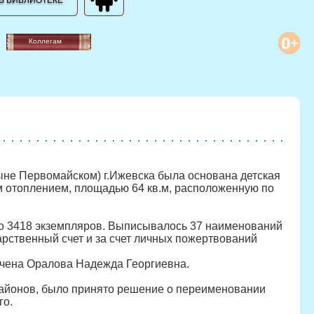
В БИБЛИОТЕКЕ
Коллегам
ныне Первомайском) г.Ижевска была основана детская
м отоплением, площадью 64 кв.м, расположенную по
го 3418 экземпляров. Выписывалось 37 наименований
рственный счет и за счет личных пожертвований
ачена Оралова Надежда Георгиевна.
 районов, было принято решение о переименовании
го.