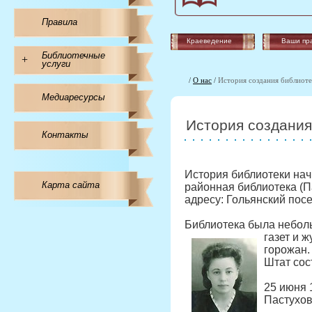
Правила
Краеведение
Ваши пр
Библиотечные
+
услуги
/
О нас
/
История создания библиот
Медиаресурсы
История создания
Контакты
История библиотеки нач
Карта сайта
районная библиотека (П
адресу: Гольянский посе
Библиотека была неболь
газет и 
горожан.
Штат сос
25 июня 
Пастухов