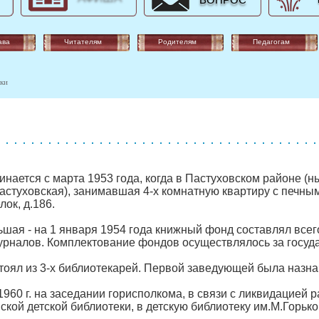
ВОПРОС
ава
Читателям
Родителям
Педагогам
еки
инается с марта 1953 года, когда в Пастуховском районе (
астуховская), занимавшая 4-х комнатную квартиру с печны
лок, д.186.
шая - на 1 января 1954 года книжный фонд составлял все
журналов.
Комплектование фондов осуществлялось за госуда
тоял из 3-х библиотекарей. Первой заведующей была назн
1960 г. на заседании горисполкома, в связи с ликвидацией
ской детской библиотеки, в детскую библиотеку им.М.Горько