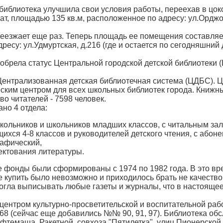
. библиотека улучшила свои условия работы, переехав в ц
нат, площадью 135 кв.м, расположенное по адресу: ул.Орджо
ереезжает еще раз. Теперь площадь ее помещения составляе
ресу: ул.Удмуртская, д.216 (где и остается по сегодняшний 
иобрела статус Центральной городской детской библиотеки (
 Централизованная детская библиотечная система (ЦДБС). Ц
еским центром для всех школьных библиотек города. Книжны
во читателей - 7598 человек.
но 4 отдела:
ольников и школьников младших классов, с читальным за
ихся 4-8 классов и руководителей детского чтения, с абоне
афический,
ектования литературы.
фонды были сформированы с 1974 по 1982 года. В это врем
е купить было невозможно и приходилось брать не качество
могла выписывать любые газеты и журналы, что в настояще
центром культурно-просветительской и воспитательной ра
 66, 68 (сейчас еще добавились №№ 90, 91, 97). Библиотека 
ефтемаша, Ракетной, совхоза "Пятилетка", улиц Пионерско