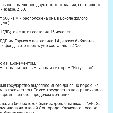
окольное помещение двухэтажного здания, состоящего
никидзе, д.50.
т 500 кв.м и расположена она в цоколе жилого
день).
ЦГДБ), а ее штат составил 16 человек.
ГДБ им.Горького возглавила 14 детских библиотек
й фонд, в это время, уже составлял 82750
лом и абонементом,
ментом, читальным залом и сектором "Искусство",
я государство выделяло много денег, но порою, из-
м, а количеством. Также, государство не ограничивало
е время является пределом мечтаний.
боты. За библиотекой были закреплены школы №№ 25,
обслуживала читателей Соцгорода, Ключевого поселка,
й и Революционной.