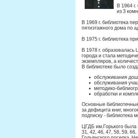
В 1964 г
из 3 ком
В 1969 г. библиотека п
пятиэтажного дома по ад
В 1975 г. библиотека пр
В 1978 г. образовалась
города и стала методич
экземпляров, а количест
В библиотеке было созда
обслуживания дошк
обслуживания учащ
методико-библиогр
обработки и компл
Основные библиотечные 
за дефицита книг, много
подписку - библиотека 
ЦГДБ им.Горького была 
31, 42, 46, 47, 58, 59,
Гольянского поселка, Н