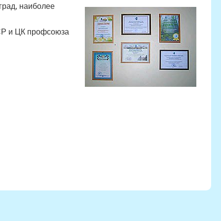
град, наиболее
СР и ЦК профсоюза