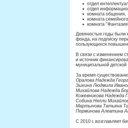
отдел интеллектуал
отдел информацио
комната общения,
комната семейного
комната "Фантазия
Девяностые годы были н
фонда, на подписку пер
пользующихся повышенны
В связи с изменением с
и источник финансирова
муниципальной детской 
За время существовани
Оралова Надежда Георги
Зыкина Людмила Ивановн
Михайлова Надежда Бори
Кожевникова Надежда Пе
Собина Нелли Михайловн
Мартынова Татьяна Тим
Перминова Алевтина Ан
С 2010 г. возглавляет 