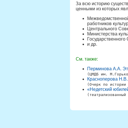
За всю историю существ
ценными из которых яв
Межведомственной
работников культу
Центрального Сове
Министерства куль
Государственного 
и др.
См. также:
Перминова А.А. Эт
(ЦМДБ им. М.Горьк
Красноперова Н.В.
(Очерк по истории
«Недетский юбилей
(театрализованный