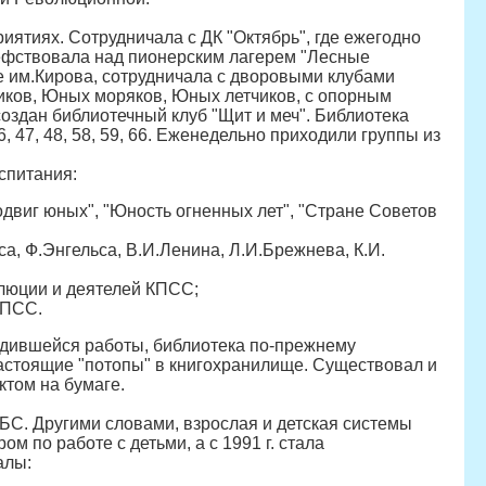
иятиях. Сотрудничала с ДК "Октябрь", где ежегодно
шефствовала над пионерским лагерем "Лесные
 им.Кирова, сотрудничала с дворовыми клубами
ников, Юных моряков, Юных летчиков, с опорным
оздан библиотечный клуб "Щит и меч". Библиотека
47, 48, 58, 59, 66. Еженедельно приходили группы из
спитания:
двиг юных", "Юность огненных лет", "Стране Советов
а, Ф.Энгельса, В.И.Ленина, Л.И.Брежнева, К.И.
олюции и деятелей КПСС;
КПСС.
одившейся работы, библиотека по-прежнему
настоящие "потопы" в книгохранилище. Существовал и
ктом на бумаге.
БС. Другими словами, взрослая и детская системы
 по работе с детьми, а с 1991 г. стала
алы: