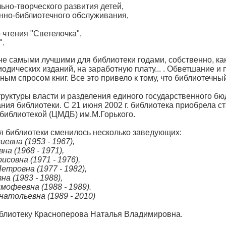
ьно-творческого развития детей,
нно-библиотечного обслуживания,
 чтения "Светелочка",
".
е самыми лучшими для библиотеки годами, собственно, как 
иодических изданий, на заработную плату... . Обветшание
м спросом книг. Все это привело к тому, что библиотечный
труктуры власти и разделения единого государственного 
ния библиотеки. С 21 июня 2002 г. библиотека приобрела 
библиотекой (ЦМДБ) им.М.Горького.
я библиотеки сменилось несколько заведующих:
евна (1953 - 1967),
а (1968 - 1971),
совна (1971 - 1976),
тровна (1977 - 1982),
а (1983 - 1988),
офеевна (1988 - 1989).
атольевна (1989 - 2010)
библиотеку Красноперова Наталья Владимировна.