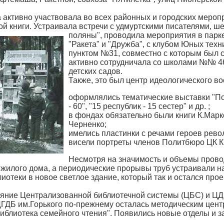
а активно участвовала во всех районных и городских меропр
ой книги. Устраивала встречи с удмуртскими писателями, 
поляны",
проводила мероприятия в парке
"Ракета" и "Дружба", с клубом Юных тех
пунктом №31, совместно с которым был с
активно сотрудничала со школами №№ 46, 
детских садов.
Также, это был центр идеологического во
оформлялись тематические выставки "По
- 60", "15 республик - 15 сестер" и др. ;
в фондах обязательно были книги К.Маркс
Черненко;
имелись пластинки с речами героев рев
висели портреты членов Политбюро ЦК 
Несмотря на значимость и объемы пров
 жилого дома, а периодические прорывы труб устраивали 
иотеки в новое светлое здание, который так и остался прое
лияние Централизованной библиотечной системы (ЦБС) и ЦД
ДБ им.Горького по-прежнему осталась методическим центром
иблиотека семейного чтения". Появились новые отделы и з