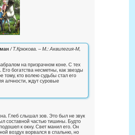
оман
/ Т.Крюкова. – М.: Аквилегия-М,
абралом на призрачном коне. С тех
а. Его богатства несметны, как звезды
е тому, кто волею судьбы стал его
ля алчности, ждут суровые
на. Глеб слышал зов. Это был не звук
 был составной частью тишины. Будто
подошел к окну. Свет манил его. Он
ной воздух ворвался в спальню, но