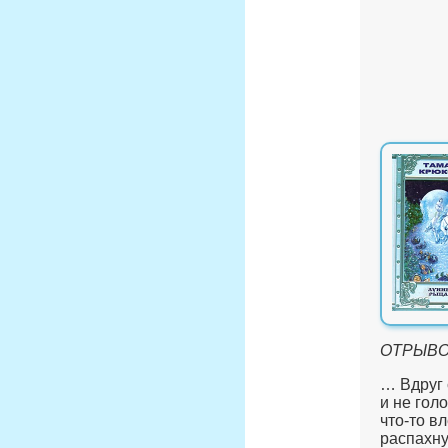
ОТРЫВОК
… Вдруг 
и не гол
что-то в
распахну