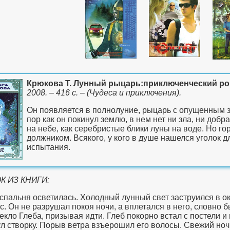
Крюкова Т. Лунный рыцарь:приключенческий р
2008. – 416 с. – (Чудеса и приключения).
Он появляется в полнолуние, рыцарь с опущенным з
пор как он покинул землю, в нем нет ни зла, ни добр
на небе, как серебристые блики луны на воде. Но гор
должником. Всякого, у кого в душе нашелся уголок д
испытания.
 ИЗ КНИГИ:
спальня осветилась. Холодный лунный свет заструился в ок
ос. Он не разрушал покоя ночи, а вплетался в него, словно
лекло Глеба, призывая идти. Глеб покорно встал с постели и 
л створку. Порыв ветра взъерошил его волосы. Свежий ноч