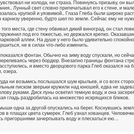
чувствовал ни холода, ни страха. Повинуясь призыву, он выл
ания.. Лунный свет словно припечатывал его к стене, и ма
азалась хрупкой и уязвимой.. Глаза Глеба были широко расп
о карнизу уверенно, будто шел по земле. Сейчас ему не нуж
 того места, где стену обвивал дикий виноград, он стал ловк
пружинил под его тяжестью, но держался крепко. Оказавшис
парковой аллеи. На душе у него было удивительно спокойно.
ршиться, не в силах что-либо изменить.
показался фонтан. Обычно на зиму воду спускали, но сейчас
переливаясь через бордюр. Внезапно границы фонтана стр
асступились, и вместо дворцового парка Глеб оказался на б
, озера.
куда ни возьмись послышался шум крыльев, и со всех сторо
льным писком зверьки кружили над юношей, едва не задева
олову руками. Диск луны осветил темную воду, и она засере
ая гладь раздробилась на множество искрящихся бликов.
мыши одна за другой опускались на берег. Коснувшись зем
ов в плащах цвета сумерек. Глеб узнал хованцев. Человечк
ь пригоршнями зачерпывать воду и плескаться ею…