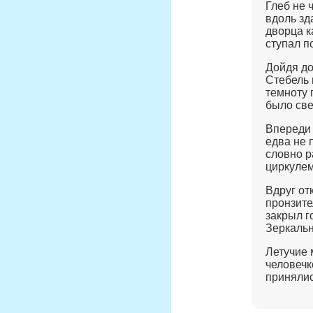
Глеб не 
вдоль зд
дворца к
ступал п
Дойдя до
Стебель 
темноту 
было све
Впереди 
едва не 
словно р
циркулем
Вдруг от
пронзите
закрыл г
Зеркальн
Летучие 
человечк
принялис