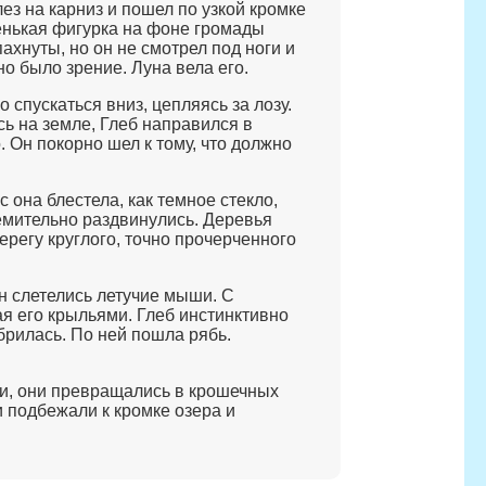
ез на карниз и пошел по узкой кромке
ленькая фигурка на фоне громады
ахнуты, но он не смотрел под ноги и
но было зрение. Луна вела его.
о спускаться вниз, цепляясь за лозу.
ь на земле, Глеб направился в
 Он покорно шел к тому, что должно
 она блестела, как темное стекло,
емительно раздвинулись. Деревья
ерегу круглого, точно прочерченного
н слетелись летучие мыши. С
я его крыльями. Глеб инстинктивно
брилась. По ней пошла рябь.
ли, они превращались в крошечных
и подбежали к кромке озера и