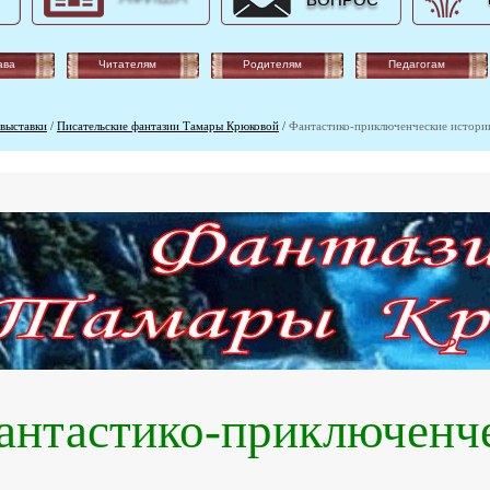
ВОПРОС
ава
Читателям
Родителям
Педагогам
выставки
/
Писательские фантазии Тамары Крюковой
/
Фантастико-приключенческие истори
антастико-приключенче