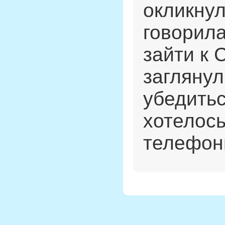
окликнул
говорила
зайти к 
заглянул
убедитьс
хотелось
телефонн