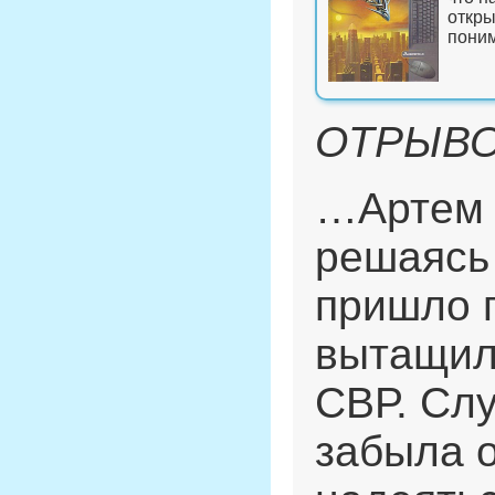
откры
поним
ОТРЫВО
…Артем с
решаясь 
пришло п
вытащил 
СВР. Сл
забыла о