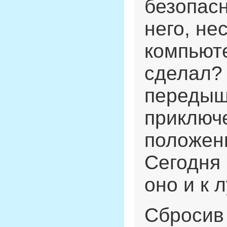
безопас
него, не
компьюте
сделал? 
передыш
приключ
положени
Сегодня
оно и к 
Сбросив 