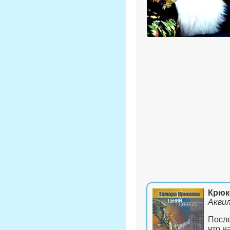
Крюк
Аквил
После
что н