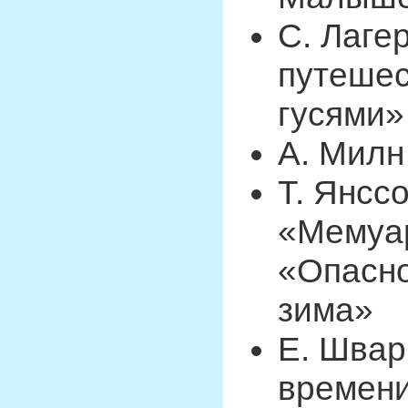
С. Лаге
путешес
гусями»
А. Милн
Т. Янсс
«Мемуа
«Опасно
зима»
Е. Швар
времен