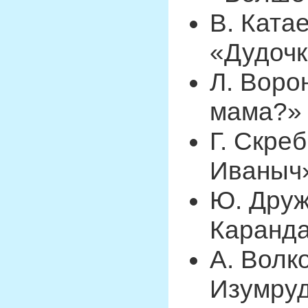
В. Ката
«Дудочк
Л. Воро
мама?»
Г. Скре
Иваныч
Ю. Дру
Каранд
А. Волк
Изумруд