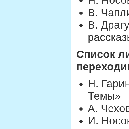
Н. Носо
В. Чапл
В. Драг
рассказ
Список ли
переходим
Н. Гари
Темы»
А. Чехо
И. Носо