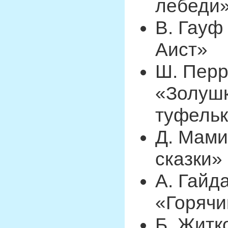
лебеди»
В. Гауф
Аист»
Ш. Перр
«Золушк
туфель
Д. Мам
сказки»
А. Гайд
«Горячи
Б. Житк