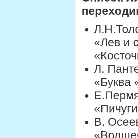
переходим
Л.Н.Тол
«Лев и 
«Косточ
Л. Пант
«Буква 
Е.Пермя
«Пичуги
В. Осее
«Волшеб