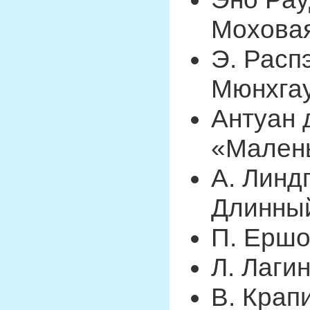
Мохова
Э. Расп
Мюнхга
Антуан 
«Малень
А. Линд
Длинны
П. Ершо
Л. Лаги
В. Крап