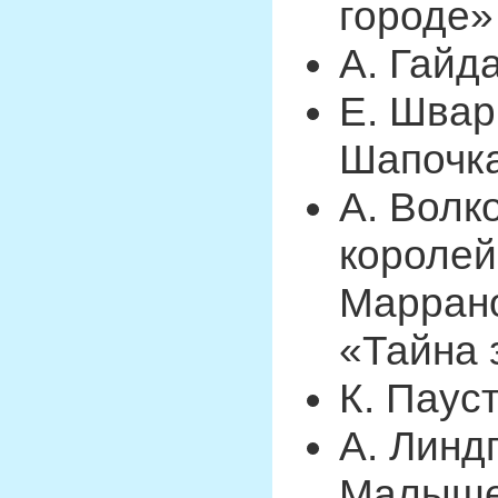
городе»
А. Гайд
Е. Швар
Шапочк
А. Волк
королей
Маррано
«Тайна 
К. Паус
А. Линд
Малыше