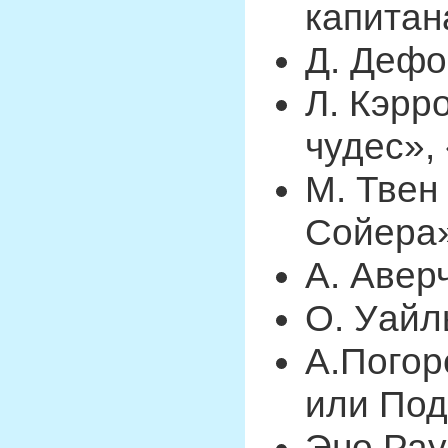
капитан
Д. Дефо
Л. Кэрр
чудес»,
М. Твен
Сойера
А. Авер
О. Уайл
А.Погор
или По
Эно Рау