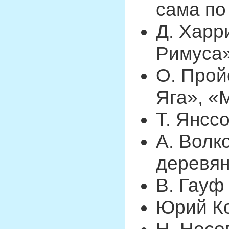
сама по
Д. Харр
Римуса
О. Прой
Яга», «
Т. Янсс
А. Волк
деревя
В. Гауф
Юрий Ко