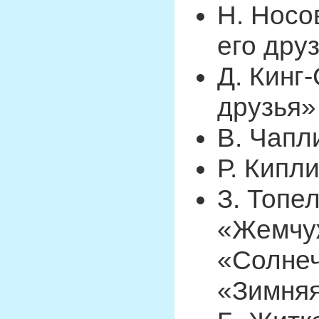
Н. Носо
его дру
Д. Кинг
друзья»
В. Чапл
Р. Кипл
З. Топе
«Жемчу
«Солнеч
«Зимняя