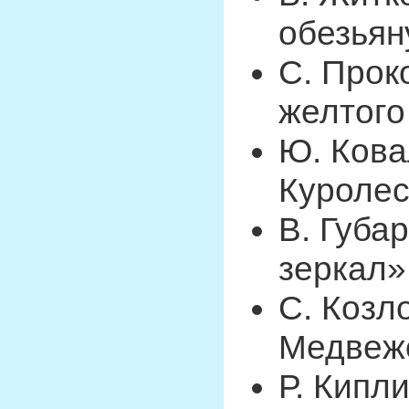
обезьян
С. Прок
желтого
Ю. Кова
Куроле
В. Губа
зеркал»
С. Козл
Медвеж
Р. Кипл