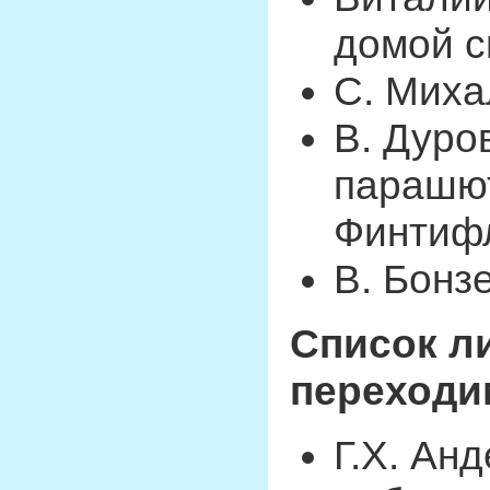
домой 
С. Миха
В. Дуро
парашют
Финтиф
В. Бонз
Список ли
переходим
Г.Х. Ан