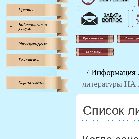
КНИГУ ОНЛАЙН
Правила
ЗАДАТЬ
ВОПРОС
Библиотечные
+
услуги
Краеведение
Ваши пр
Медиаресурсы
Коллегам
Контакты
/
Информация д
литературы НА
Карта сайта
Список л