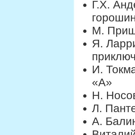
Г.Х. Ан
горошин
М. Приш
Я. Ларр
приключ
И. Токм
«А»
Н. Носо
Л. Пант
А. Бали
Виталий