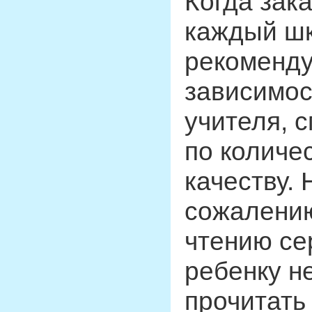
Когда зак
каждый шк
рекоменду
зависимос
учителя, 
по количе
качеству.
сожалению
чтению се
ребенку н
прочитать