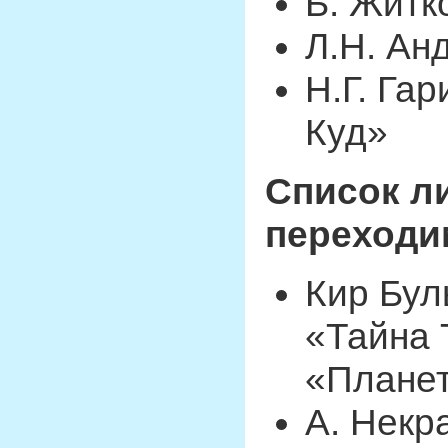
Б. Житк
Л.Н. Ан
Н.Г. Га
Куд»
Список ли
переходим
Кир Бул
«Тайна 
«Планет
А. Некр