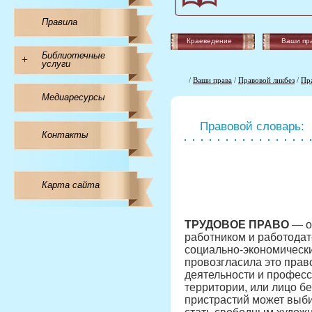
Правила
Краеведение
Ваши пр
Библиотечные
+
услуги
/
Ваши права
/
Правовой ликбез
/
Пр
Медиаресурсы
Правовой словарь:
Контакты
Карта сайта
ТРУДОВОЕ ПРАВО
— о
работником и работодат
социально-экономически
провозгласила это прав
деятельности и професс
территории, или лицо б
пристрастий может выби