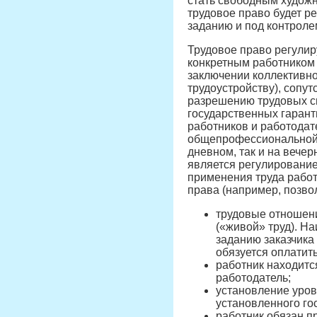
стать свободным худож
трудовое право будет р
заданию и под контроле
Трудовое право регулир
конкретным работником
заключении коллективно
трудоустройству), сопу
разрешению трудовых сп
государственных гарант
работников и работодат
общепрофессиональной д
дневном, так и на вече
является регулирование
применения труда работ
права (например, позво
трудовые отношени
(«живой» труд). На
заданию заказчика
обязуется оплатить
работник находитс
работодатель;
установление уров
установленного го
работник обязан п