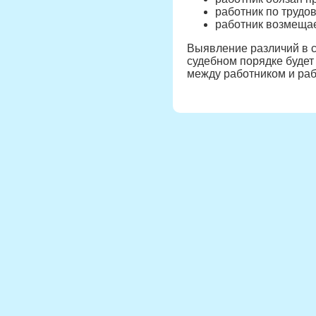
работник по трудо
работник возмещае
Выявление различий в сх
судебном порядке будет
между работником и ра