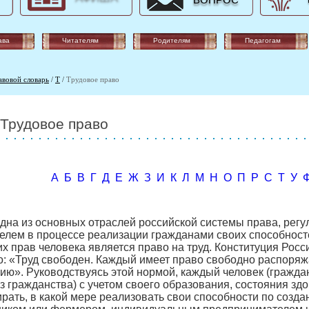
ВОПРОС
ава
Читателям
Родителям
Педагогам
авовой словарь
/
Т
/
Трудовое право
Трудовое право
А
Б
В
Г
Д
Е
Ж
З
И
К
Л
М
Н
О
П
Р
С
Т
У
дна из основных отраслей российской системы права, ре
елем в процессе реализации гражданами своих способностей
х прав человека является право на труд. Конституция Росс
о: «Труд свободен. Каждый имеет право свободно распоряж
ию». Руководствуясь этой нормой, каждый человек (гражда
ез гражданства) с учетом своего образования, состояния з
рать, в какой мере реализовать свои способности по созд