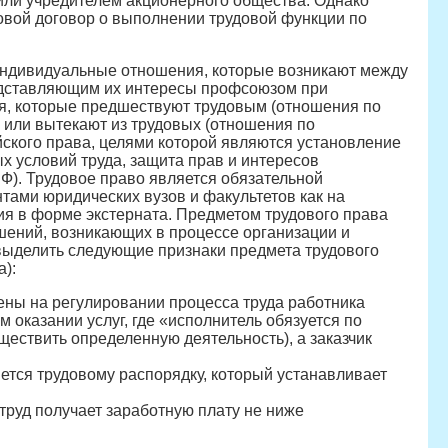
ли учредителем акционерного общества. Однако
довой договор о выполнении трудовой функции по
 индивидуальные отношения, которые возникают между
редставляющим их интересы профсоюзом при
я, которые предшествуют трудовым (отношения по
 или вытекают из трудовых (отношения по
ского права, целями которой являются установление
х условий труда, защита прав и интересов
РФ). Трудовое право является обязательной
ами юридических вузов и факультетов как на
ния в форме экстерната. Предметом трудового права
шений, возникающих в процессе организации и
выделить следующие признаки предмета трудового
):
ны на регулировании процесса труда работника
 оказании услуг, где «исполнитель обязуется по
ществить определенную деятельность), а заказчик
яется трудовому распорядку, который устанавливает
труд получает заработную плату не ниже