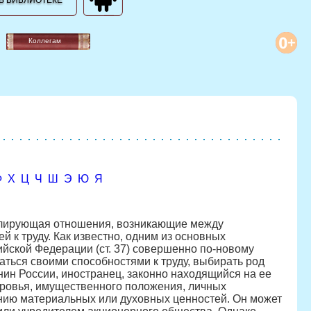
В БИБЛИОТЕКЕ
Коллегам
Ф
Х
Ц
Ч
Ш
Э
Ю
Я
гулирующая отношения, возникающие между
 к труду. Как известно, одним из основных
ийской Федерации (ст. 37) совершенно по-новому
аться своими способностями к труду, выбирать род
нин России, иностранец, законно находящийся на ее
доровья, имущественного положения, личных
анию материальных или духовных ценностей. Он может