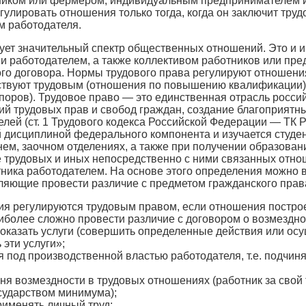
ником или фермером, индивидуальным предпринимателем и
егулировать отношения только тогда, когда он заключит тру
м работодателя.
ует значительный спектр общественных отношений. Это и
 и работодателем, а также коллективом работников или п
го договора. Нормы трудового права регулируют отношени
тствуют трудовым (отношения по повышению квалификации)
оров). Трудовое право — это единственная отрасль россий
ий трудовых прав и свобод граждан, создание благоприятны
елей (ст. 1 Трудового кодекса Российской Федерации — ТК 
исциплиной федерального компонента и изучается студент
рнем, заочном отделениях, а также при получении образова
 трудовых и иных непосредственно с ними связанных отно
ника работодателем. На основе этого определения можно 
ляющие провести различие с предметом гражданского права
я регулируются трудовым правом, если отношения построе
иболее сложно провести различие с договором о возмездном
 оказать услуги (совершить определенные действия или осу
 эти услуги»;
я под производственной властью работодателя, т.е. подчин
ня возмездности в трудовых отношениях (работник за свой 
сударством минимума);
рименять личный труд;