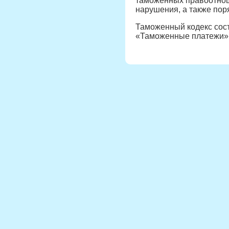
таможенных правоотноше
нарушения, а также пор
Таможенный кодекс сост
«Таможенные платежи»,