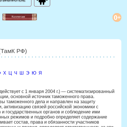
В БИБЛИОТЕКЕ
Коллегам
(ТамК РФ)
Ф
Х
Ц
Ч
Ш
Э
Ю
Я
(действует с 1 января 2004 г.) — систематизированный
ции, основной источник таможенного права.
вы таможенного дела и направлен на защиту
, активизацию связей российской экономики с
 и государственных органов и соблюдение ими
енных режимов и подробно определяет содержание
ивает состав, права и обязанности участников