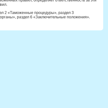
оженных правил, определяет ответственность за эти
вил.
дел 2 «Таможенные процедуры», раздел 3
органы», раздел 6 «Заключительные положения».