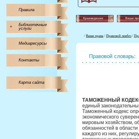
Правила
Краеведение
Ваши пр
Библиотечные
+
услуги
/
Ваши права
/
Правовой ликбез
/
Пр
Медиаресурсы
Правовой словарь:
Контакты
Карта сайта
ТАМОЖЕННЫЙ КОДЕК
единый законодательный
Таможенный кодекс опр
экономического суверен
мировым хозяйством, об
обязанностей в области
каждого из них, регули