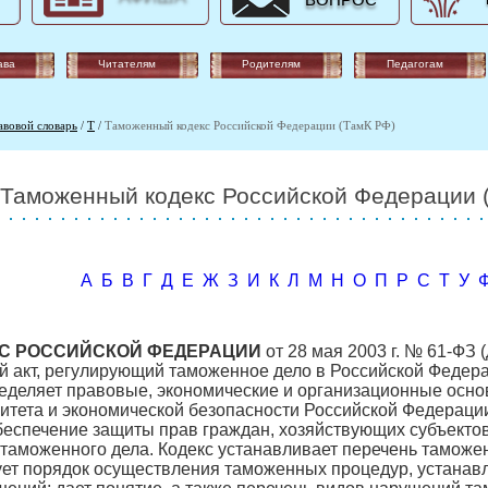
ВОПРОС
ава
Читателям
Родителям
Педагогам
авовой словарь
/
Т
/
Таможенный кодекс Российской Федерации (ТамК РФ)
Таможенный кодекс Российской Федерации 
А
Б
В
Г
Д
Е
Ж
З
И
К
Л
М
Н
О
П
Р
С
Т
У
С РОССИЙСКОЙ ФЕДЕРАЦИИ
от 28 мая 2003 г. № 61-ФЗ 
 акт, регулирующий таможенное дело в Российской Федера
еделяет правовые, экономические и организационные осно
итета и экономической безопасности Российской Федерации
еспечение защиты прав граждан, хозяйствующих субъектов
 таможенного дела. Кодекс устанавливает перечень тамож
рует порядок осуществления таможенных процедур, устанавл