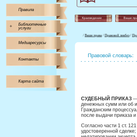
Правила
Краеведение
Ваши пр
Библиотечные
+
услуги
/
Ваши права
/
Правовой ликбез
/
Пр
Медиаресурсы
Правовой словарь:
Контакты
Карта сайта
СУДЕБНЫЙ ПРИКАЗ
— 
денежных сумм или об 
Гражданским процессуал
после выдачи приказа и
Согласно части 1 ст. 1
удостоверенной сделке;
недатировании акцепта,