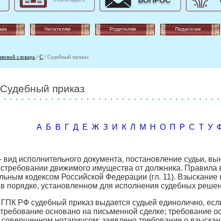
ВОПРОС
ава
Читателям
Родителям
Педагогам
авовой словарь
/
С
/
Судебный приказ
Судебный приказ
А
Б
В
Г
Д
Е
Ж
З
И
К
Л
М
Н
О
П
Р
С
Т
У
вид исполнительного документа, постановление судьи, вы
истребовании движимого имущества от должника. Правила 
ьным кодексом Российской Федерации (гл. 11). Взыскание 
 в порядке, установленном для исполнения судебных решен
21 ГПК РФ судебный приказ выдается судьей единолично, ес
 требование основано на письменной сделке; требование ос
 совершенном нотариусом; заявлено требование о взыскан