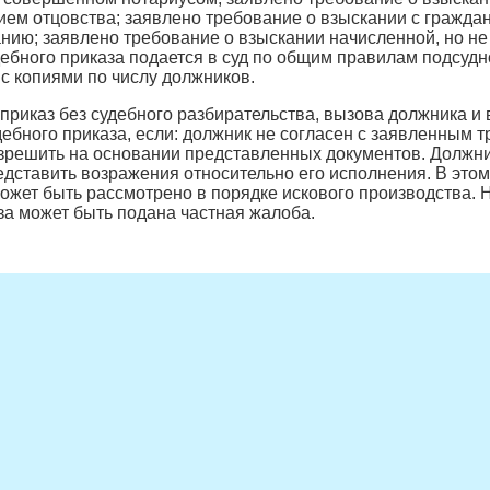
ием отцовства; заявлено требование о взыскании с гражда
нию; заявлено требование о взыскании начисленной, но не
ебного приказа подается в суд по общим правилам подсуд
с копиями по числу должников.
приказ без судебного разбирательства, вызова должника и
дебного приказа, если: должник не согласен с заявленным 
решить на основании представленных документов. Должник
едставить возражения относительно его исполнения. В этом 
ожет быть рассмотрено в порядке искового производства. Н
за может быть подана частная жалоба.