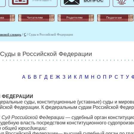
ВОПРОС
ава
Читателям
Родителям
Педагогам
авовой словарь
/
С
/
Суды в Российской Федерации
Суды в Российской Федерации
А
Б
В
Г
Д
Е
Ж
З
И
К
Л
М
Н
О
П
Р
С
Т
У
Й ФЕДЕРАЦИИ
еральные суды, конституционные (уставные) суды и миров
ийской Федерации. К федеральным судам Российской Федер
 Суд Российской Федерации
— судебный орган конституцио
дебную власть посредством конституционного судопроизв
 общей юрисдикции:
д Российской федерации— высший судебный орган по гра