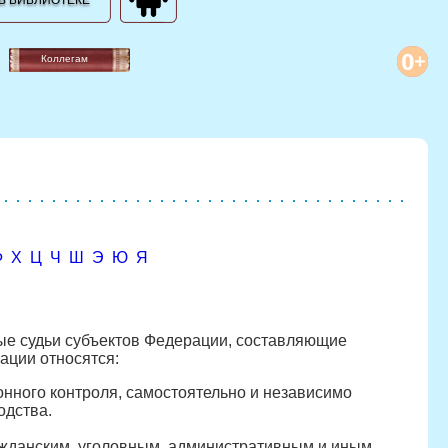
В БИБЛИОТЕКЕ
Коллегам
Ф
Х
Ц
Ч
Ш
Э
Ю
Я
ые судьи субъектов Федерации, составляющие
ации относятся:
нного контроля, самостоятельно и независимо
одства.
жданским, уголовным, административным и иным