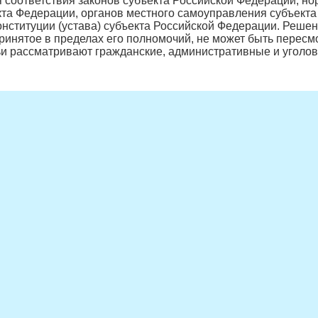
 соответствия законов субъекта Российской Федерации, н
та Федерации, органов местного самоуправления субъекта Р
онституции (устава) субъекта Российской Федерации. Решени
ринятое в пределах его полномочий, не может быть пересм
и рассматривают гражданские, административные и уголовн