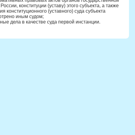
ормативных правовых актов органов государственной
оссии, конституции (уставу) этого субъекта, а также
я конституционного (уставного) суда субъекта
отрено иным судом;
ые дела в качестве суда первой инстанции.