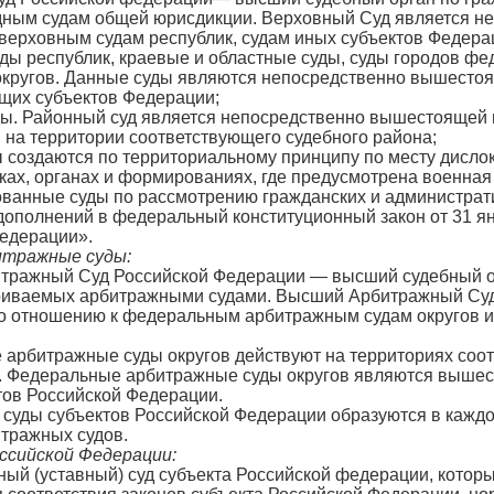
дным судам общей юрисдикции. Верховный Суд является н
верховным судам республик, судам иных субъектов Федера
ды республик, краевые и областные суды, суды городов фе
кругов. Данные суды являются непосредственно вышесто
щих субъектов Федерации;
ы. Районный суд является непосредственно вышестоящей 
на территории соответствующего судебного района;
 создаются по территориальному принципу по месту дисло
сках, органах и формированиях, где предусмотрена военная
ванные суды по рассмотрению гражданских и администрат
дополнений в федеральный конституционный закон от 31 ян
едерации».
итражные суды:
ражный Суд Российской Федерации — высший судебный ор
триваемых арбитражными судами. Высший Арбитражный Су
о отношению к федеральным арбитражным судам округов и
арбитражные суды округов действуют на территориях соот
в. Федеральные арбитражные суды округов являются выше
тов Российской Федерации.
суды субъектов Российской Федерации образуются в кажд
тражных судов.
ссийской Федерации:
ный (уставный) суд субъекта Российской федерации, котор