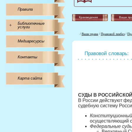
Правила
Краеведение
Ваши пр
Библиотечные
+
услуги
/
Ваши права
/
Правовой ликбез
/
Пр
Медиаресурсы
Правовой словарь:
Контакты
Карта сайта
СУДЫ В РОССИЙСКО
В России действуют фед
судебную систему Росс
Конституционный
осуществляющий су
Федеральные суды
Верховный Су