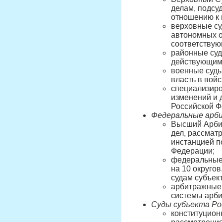
делам, подсу
отношению к 
верховные су
автономных о
соответствую
районные суд
действующим 
военные суды
власть в вой
специализиро
изменений и 
Российской Ф
Федеральные арб
Высший Арбит
дел, рассма
инстанцией п
Федерации;
федеральные 
на 10 округо
судам субъек
арбитражные 
системы арби
Суды субъекта Ро
конституцион