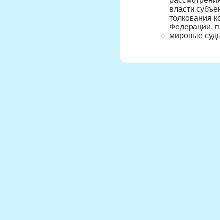
рассмотрения
власти субъек
толкования к
Федерации, п
мировые судь