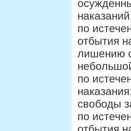
осужденны
наказаний
по истече
отбытия н
лишению с
небольшой
по истече
наказания
свободы з
по истече
отбытия н