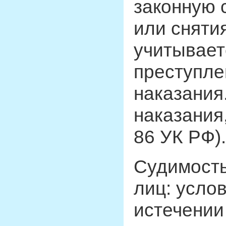
законную 
или сняти
учитывает
преступле
наказания
наказания
86 УК РФ).
Судимость
лиц: усло
истечении