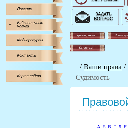
КНИГУ ОНЛАЙН
Правила
ЗАДАТЬ
ВОПРОС
Библиотечные
+
услуги
Краеведение
Ваши пр
Медиаресурсы
Коллегам
Контакты
/
Ваши права
/
Судимость
Карта сайта
Правовой
А
Б
В
Г
Д
Е