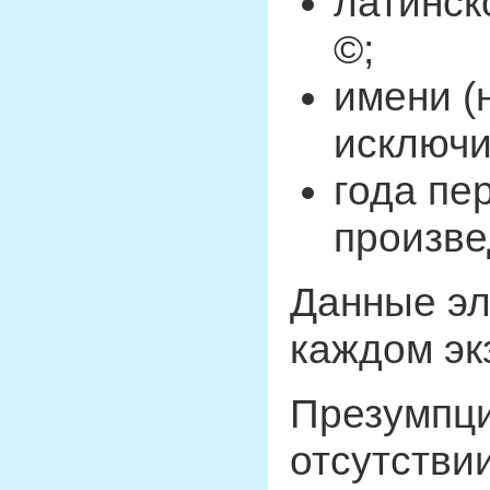
латинск
©;
имени (
исключи
года пе
произве
Данные э
каждом эк
Презумпци
отсутстви