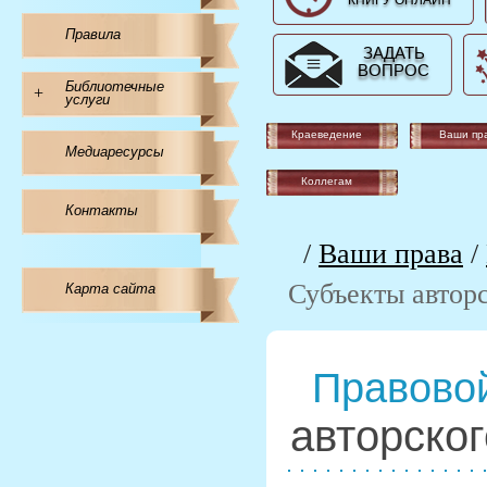
КНИГУ ОНЛАЙН
Правила
ЗАДАТЬ
ВОПРОС
Библиотечные
+
услуги
Краеведение
Ваши пр
Медиаресурсы
Коллегам
Контакты
/
Ваши права
/
Субъекты авторс
Карта сайта
Правовой
авторског