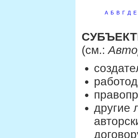
А
Б
В
Г
Д
Е
СУБЪЕКТ
(см.:
Авто
создате
работод
правопр
другие 
авторск
договор