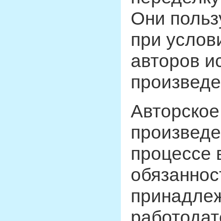
Они польз
при услов
авторов и
произведе
Авторское
произведен
процессе 
обязаннос
принадлежи
работодат