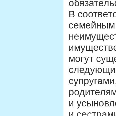
обязатель
В соответ
семейным 
неимущест
имуществе
могут сущ
следующи
супругами
родителям
и усыновл
и сестрам