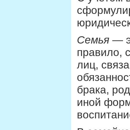
сформули
юридическ
Семья
— э
правило, 
лиц, связ
обязаннос
брака, ро
иной форм
воспитани