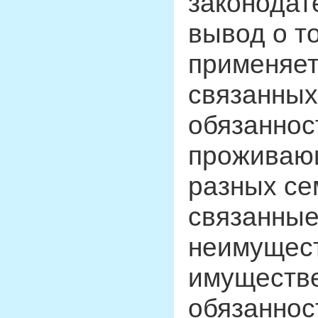
законодат
вывод о т
применяет
связанных
обязаннос
проживающ
разных се
связанны
неимущест
имуществ
обязаннос