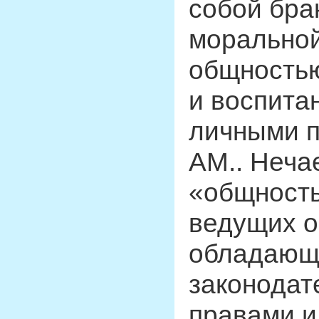
собой бра
моральной
общностью
и воспита
личными п
AM.. Неча
«общность
ведущих о
обладающ
законодат
правами и