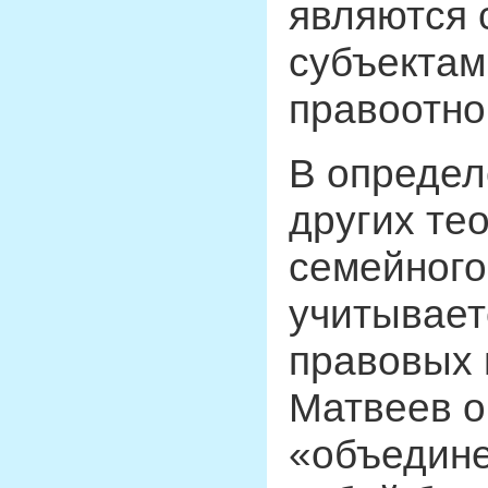
являются 
субъектам
правоотно
В определ
других те
семейного
учитывает
правовых п
Матвеев о
«объедине