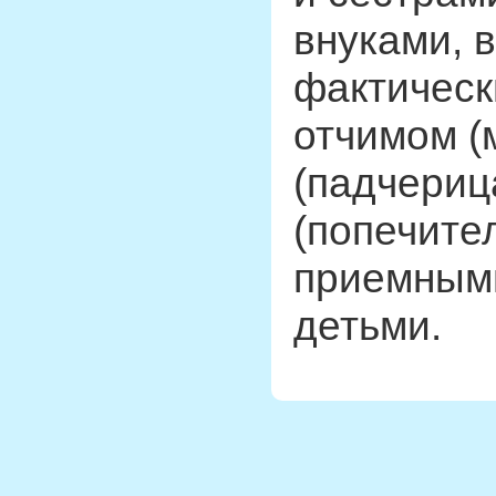
внуками, 
фактическ
отчимом (
(падчериц
(попечите
приемным
детьми.