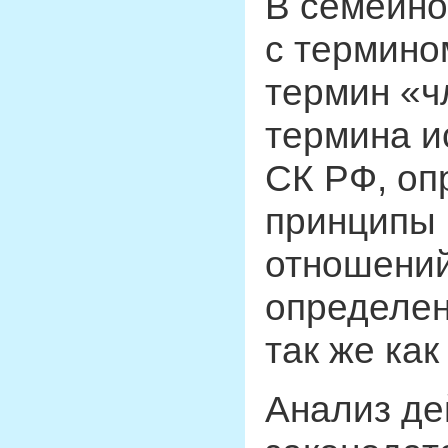
В семейно
с термино
термин «ч
термина и
СК РФ, оп
принципы 
отношений
определен
так же как
Анализ д