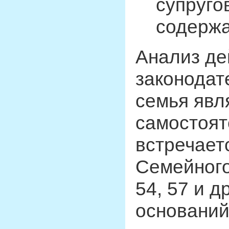
супруго
содержа
Анализ д
законодат
семья явл
самостоят
встречаетс
Семейного 
54, 57 и д
оснований