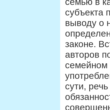
семью в к
субъекта п
выводу о 
определен
законе. В
авторов по
семейном 
употребле
сути, речь
обязаннос
совершенн