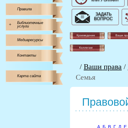
КНИГУ ОНЛАЙН
Правила
ЗАДАТЬ
ВОПРОС
Библиотечные
+
услуги
Краеведение
Ваши пр
Медиаресурсы
Коллегам
Контакты
/
Ваши права
/
Семья
Карта сайта
Правовой
А
Б
В
Г
Д
Е