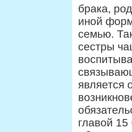
брака, ро
иной форм
семью. Та
сестры ча
воспитыва
связывающ
является 
возникнов
обязатель
главой 15