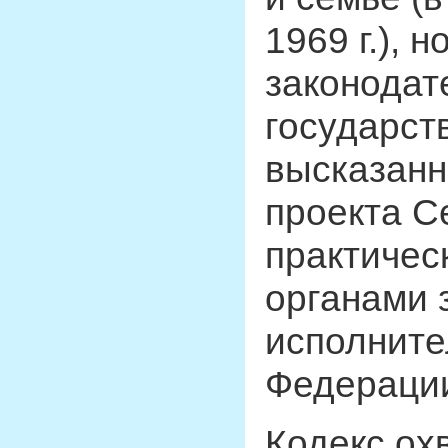
1969 г.), 
законодат
государст
высказанн
проекта С
практичес
органами 
исполните
Федераци
Кодекс ох