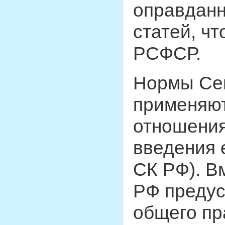
оправданн
статей, ч
РСФСР.
Нормы Сем
применяют
отношения
введения е
СК РФ). В
РФ предус
общего пр