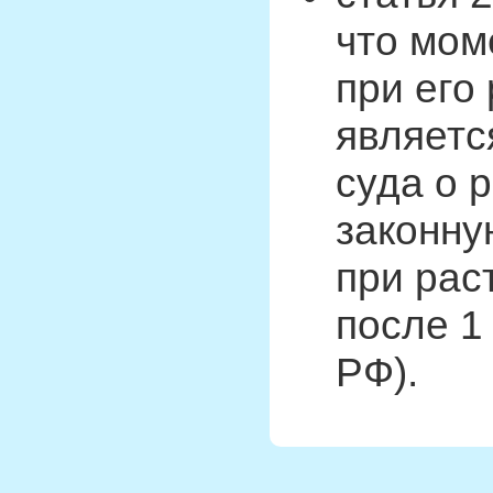
что мом
при его
являетс
суда о 
законну
при рас
после 1 
РФ).