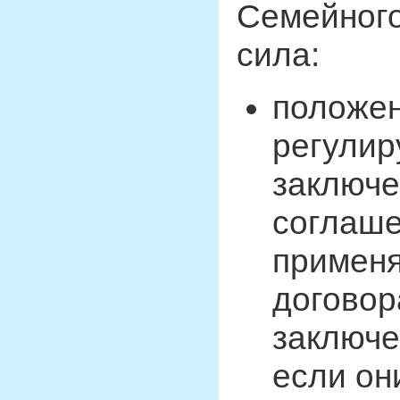
Семейного
сила:
положен
регулир
заключе
соглаше
применя
договор
заключе
если он