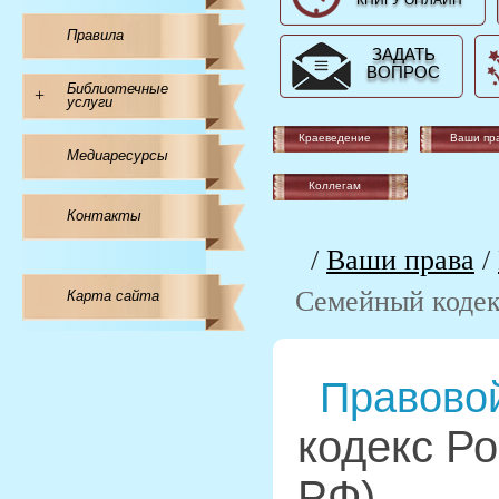
КНИГУ ОНЛАЙН
Правила
ЗАДАТЬ
ВОПРОС
Библиотечные
+
услуги
Краеведение
Ваши пр
Медиаресурсы
Коллегам
Контакты
/
Ваши права
/
Семейный кодек
Карта сайта
Правовой
кодекс Р
РФ)