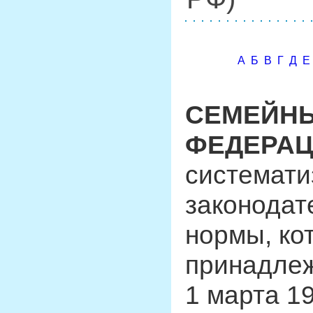
А
Б
В
Г
Д
Е
СЕМЕЙНЫ
ФЕДЕРА
системат
законодат
нормы, ко
принадлеж
1 марта 19