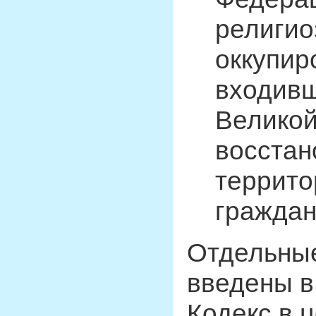
религио
оккупир
входивш
Великой
восстан
террито
граждан
Отдельные
введены в
Кодекс в 