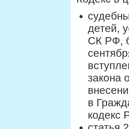
судебны
детей, 
СК РФ, 
сентябр
вступле
закона о
внесени
в Гражд
кодекс 
статья 