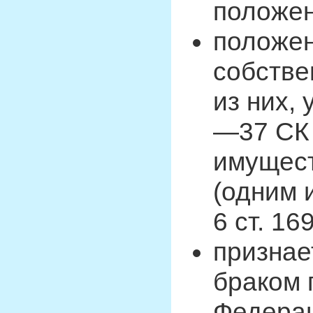
положени
положен
собстве
из них,
—37 СК 
имущест
(одним и
6 ст. 16
признае
браком 
Федера