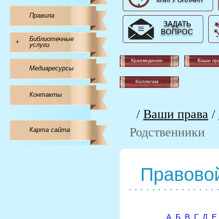
КНИГУ ОНЛАЙН
Правила
ЗАДАТЬ
ВОПРОС
Библиотечные
+
услуги
Краеведение
Ваши пр
Медиаресурсы
Коллегам
Контакты
/
Ваши права
/
Родственники
Карта сайта
Правовой
А
Б
В
Г
Д
Е