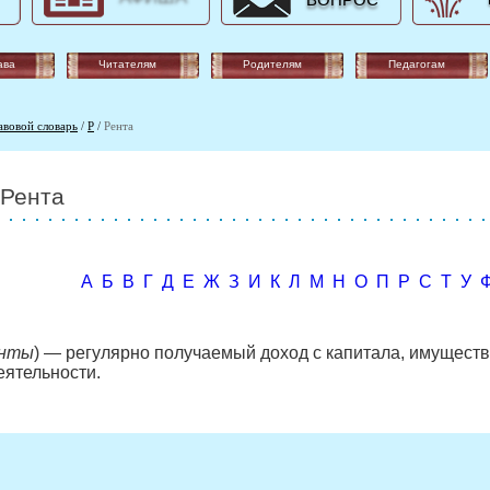
ВОПРОС
ава
Читателям
Родителям
Педагогам
авовой словарь
/
Р
/
Рента
Рента
А
Б
В
Г
Д
Е
Ж
З
И
К
Л
М
Н
О
П
Р
С
Т
У
енты
) — регулярно получаемый доход с капитала, имуществ
еятельности.