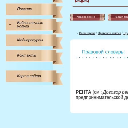
Правила
Краеведение
Ваши пр
Библиотечные
+
услуги
/
Ваши права
/
Правовой ликбез
/
Пр
Медиаресурсы
Правовой словарь:
Контакты
Карта сайта
РЕНТА
(см.:
Договор р
предпринимательской д