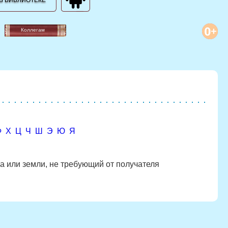
В БИБЛИОТЕКЕ
Коллегам
Ф
Х
Ц
Ч
Ш
Э
Ю
Я
а или земли, не требующий от получателя