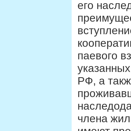
его насле
преимущес
вступлени
кооперати
паевого вз
указанных
РФ, а такж
проживавш
наследода
члена жил