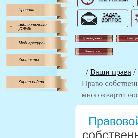
КНИГУ ОНЛАЙН
Правила
ЗАДАТЬ
ВОПРОС
Библиотечные
+
услуги
Краеведение
Ваши пр
Медиаресурсы
Коллегам
Контакты
/
Ваши права
/
Право собствен
Карта сайта
многоквартирно
Правовой
собствен