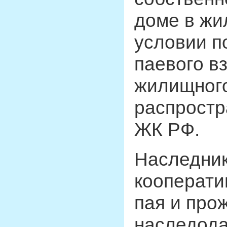
доме в жи
условии п
паевого в
жилищного
распростр
ЖК РФ.
Наследник
кооперати
пая и про
наследода