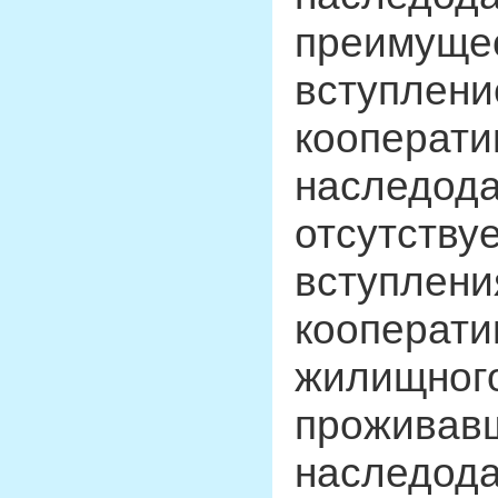
преимущес
вступлени
кооператив
наследода
отсутствуе
вступлени
кооперати
жилищного
проживавш
наследода