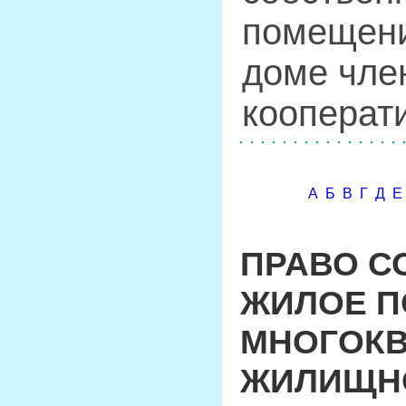
помещени
доме чле
кооперат
А
Б
В
Г
Д
Е
ПРАВО С
ЖИЛОЕ П
МНОГОКВ
ЖИЛИЩНО