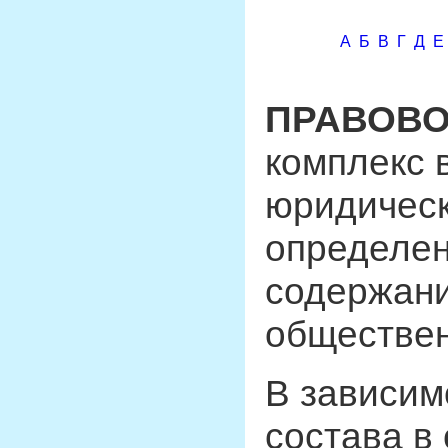
А
Б
В
Г
Д
Е
ПРАВОВО
комплекс 
юридическ
определен
содержани
обществен
В зависим
состава в