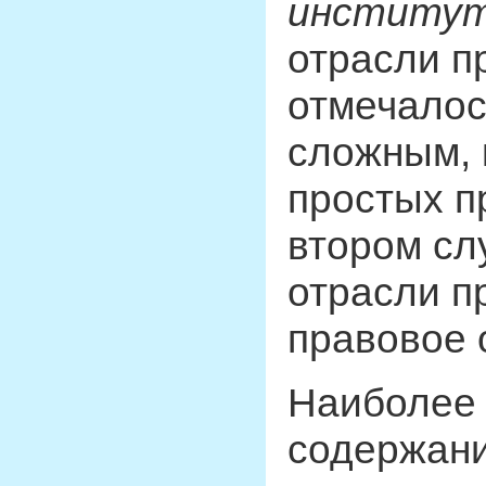
институ
отрасли пр
отмечалос
сложным, 
простых п
втором сл
отрасли п
правовое 
Наиболее 
содержан