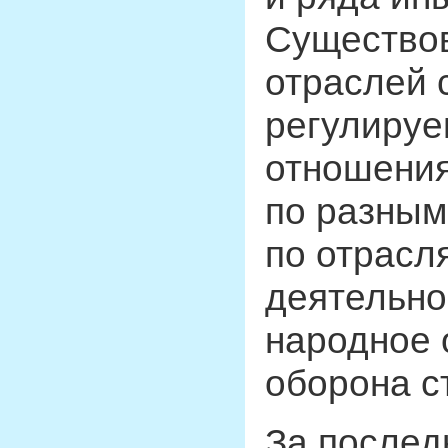
Существо
отраслей с
регулиру
отношени
по разным
по отрасл
деятельно
народное 
оборона ст
За послед