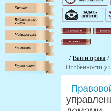
КНИГУ ОНЛАЙН
Правила
ЗАДАТЬ
ВОПРОС
Библиотечные
+
услуги
Краеведение
Ваши пр
Медиаресурсы
Коллегам
Контакты
/
Ваши права
/
Особенности уп
Карта сайта
Правовой
управлен
домами