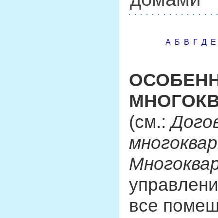
А
Б
В
Г
Д
Е
ОСОБЕНН
МНОГОК
(см.:
Дого
многоква
Многоква
управлени
все помещ