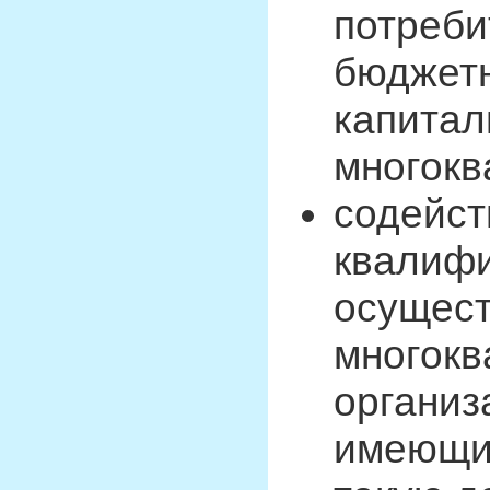
потреби
бюджетн
капитал
многокв
содейст
квалифи
осущес
многокв
организ
имеющи