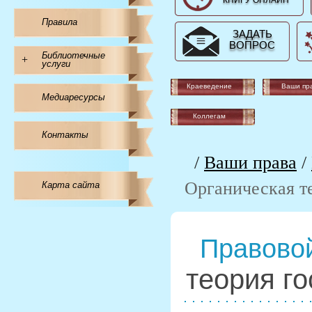
КНИГУ ОНЛАЙН
Правила
ЗАДАТЬ
ВОПРОС
Библиотечные
+
услуги
Краеведение
Ваши пр
Медиаресурсы
Коллегам
Контакты
/
Ваши права
/
Органическая т
Карта сайта
Правовой
теория го