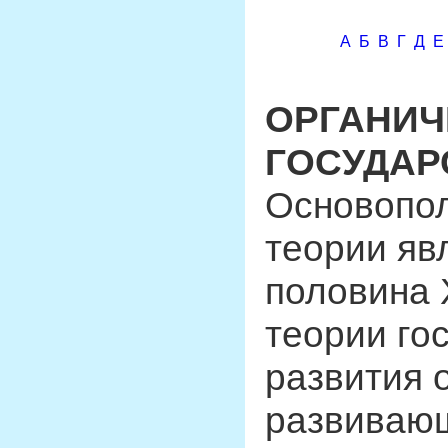
А
Б
В
Г
Д
Е
ОРГАНИЧ
ГОСУДАР
Основопол
теории яв
половина X
теории го
развития 
развивающ