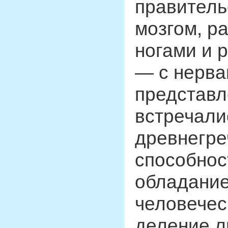
правитель
мозгом, р
ногами и 
— с нерва
представл
встречали
древнегре
способнос
обладани
человечес
деление л