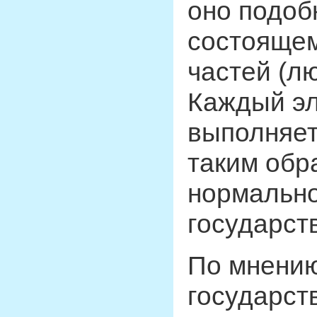
оно подоб
состоящем
частей (л
Каждый эл
выполняет
таким обр
нормально
государст
По мнению
государст