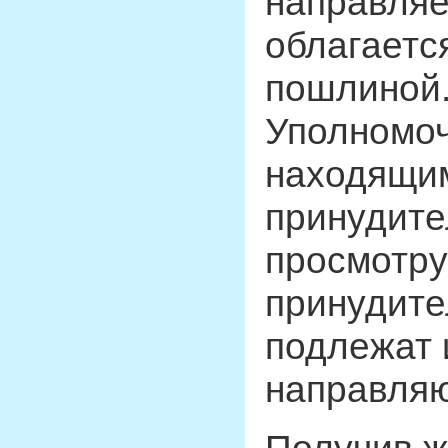
направляе
облагаетс
пошлиной
Уполномоч
находящим
принудите
просмотру
принудите
подлежат и
направляю