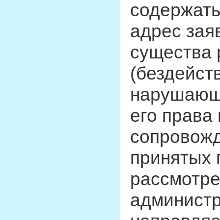
содержать
адрес зая
существа 
(бездейст
нарушающи
его права 
сопровожд
принятых 
рассмотре
администр