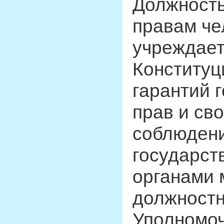
Должность
правам че
учреждает
Конституц
гарантий 
прав и св
соблюдени
государст
органами 
должност
Уполномоч