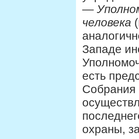
—
Уполно
человека
(
аналогичн
Западе ин
Уполномоч
есть пред
Собрания 
осуществл
последнег
охраны, з