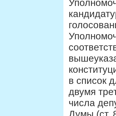
Уполномоч
кандидату
голосован
Уполномоч
соответств
вышеуказа
конституц
в список 
двумя тре
числа деп
Думы (ст.