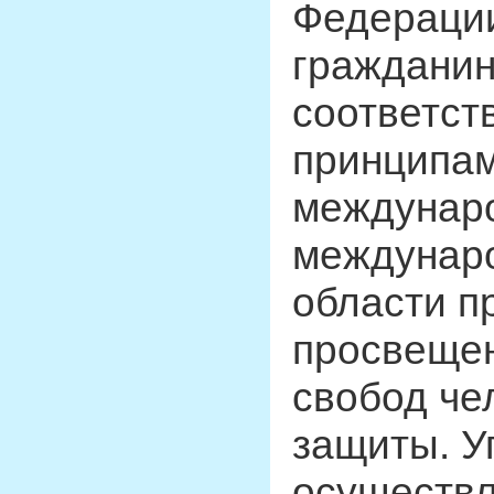
Федерации
гражданин
соответст
принципам
междунаро
междунаро
области п
просвещен
свобод че
защиты. У
осуществл