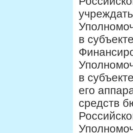
Российско
учреждать
Уполномоч
в субъект
Финансиро
Уполномоч
в субъект
его аппар
средств б
Российско
Уполномоч