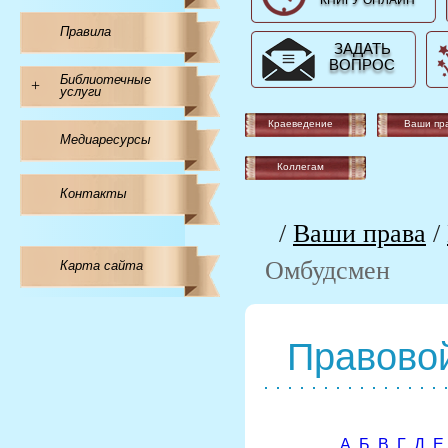
КНИГУ ОНЛАЙН
Правила
ЗАДАТЬ
ВОПРОС
Библиотечные
+
услуги
Краеведение
Ваши пр
Медиаресурсы
Коллегам
Контакты
/
Ваши права
/
Омбудсмен
Карта сайта
Правовой
А
Б
В
Г
Д
Е