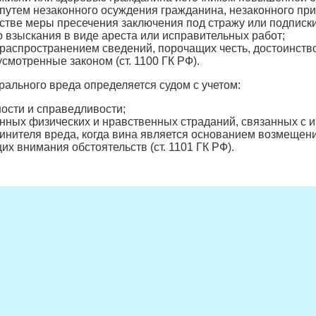
путем незаконного осуждения гражданина, незаконного при
стве меры пресечения заключения под стражу или подписк
 взыскания в виде ареста или исправительных работ;
распространением сведений, порочащих честь, достоинств
смотренные законом (ст. 1100 ГК РФ).
ального вреда определяется судом с учетом:
ости и справедливости;
нных физических и нравственных страданий, связанных с
инителя вреда, когда вина является основанием возмещени
х внимания обстоятельств (ст. 1101 ГК РФ).