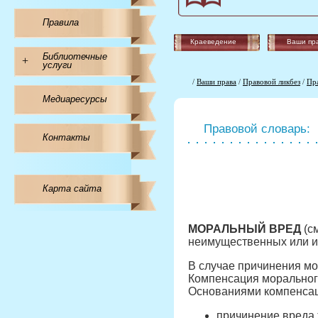
Правила
Краеведение
Ваши пр
Библиотечные
+
услуги
/
Ваши права
/
Правовой ликбез
/
Пр
Медиаресурсы
Правовой словарь:
Контакты
Карта сайта
МОРАЛЬНЫЙ ВРЕД
(см
неимущественных или и
В случае причинения мо
Компенсация морального
Основаниями компенсац
причинение вреда 