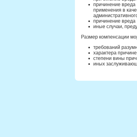
причинение вреда 
применения в каче
административного
причинение вреда 
иные случаи, преду
Размер компенсации мор
требований разумн
характера причине
степени вины прич
иных заслуживающи