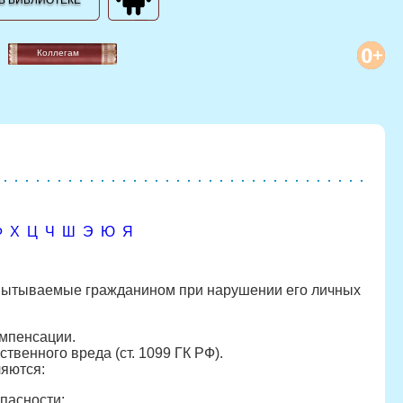
В БИБЛИОТЕКЕ
Коллегам
Ф
Х
Ц
Ч
Ш
Э
Ю
Я
спытываемые гражданином при нарушении его личных
омпенсации.
венного вреда (ст. 1099 ГК РФ).
яются:
пасности;