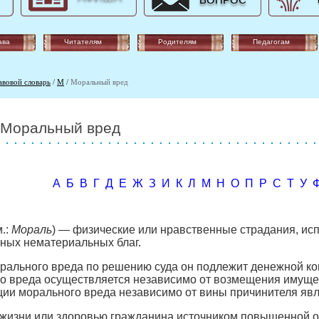
ВОПРОС
ава
Читателям
Родителям
Педагогам
авовой словарь
/
М
/
Моральный вред
Моральный вред
А
Б
В
Г
Д
Е
Ж
З
И
К
Л
М
Н
О
П
Р
С
Т
У
.:
Мораль
) — физические или нравственные страдания, и
ных нематериальных благ.
рального вреда по решению суда он подлежит денежной к
 вреда осуществляется независимо от возмещения имущест
ии морального вреда независимо от вины причинителя явл
жизни или здоровью гражданина источником повышенной о