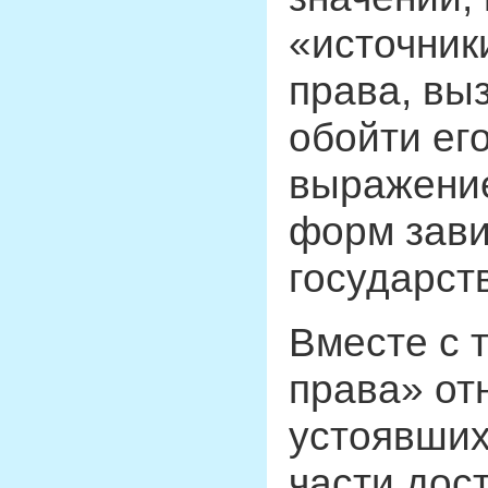
«источник
права, вы
обойти ег
выражение
форм зави
государст
Вместе с 
права» от
устоявших
части дос