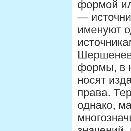
формой ил
— источник
именуют о
источникам
Шершенев
формы, в 
носят изд
права. Те
однако, м
многознач
значений