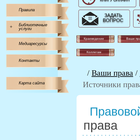
КНИГУ ОНЛАЙН
Правила
ЗАДАТЬ
ВОПРОС
Библиотечные
+
услуги
Краеведение
Ваши пр
Медиаресурсы
Коллегам
Контакты
/
Ваши права
/
Источники прав
Карта сайта
Правовой
права