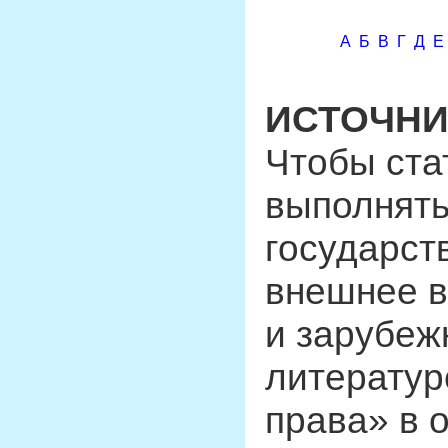
А
Б
В
Г
Д
Е
ИСТОЧНИ
Чтобы ста
выполнять
государст
внешнее в
и зарубеж
литератур
права» в 