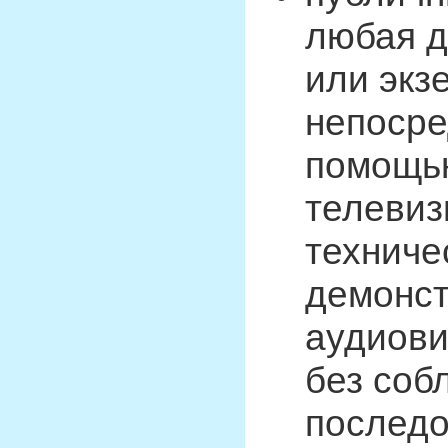
любая д
или экз
непосре
помощью
телевиз
техниче
демонст
аудиови
без соб
последо