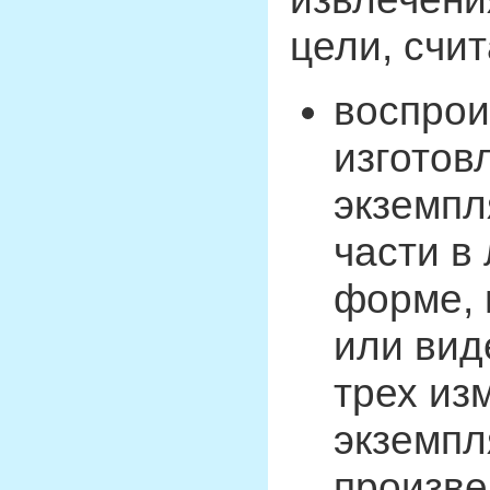
цели, счит
воспрои
изготов
экземпл
части в
форме, 
или вид
трех из
экземпл
произве