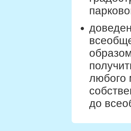
парково
доведен
всеобще
образом
получит
любого 
собстве
до всео