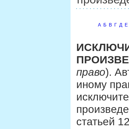
А
Б
В
Г
Д
Е
ИСКЛЮЧИ
ПРОИЗВЕ
право
). А
иному пр
исключите
произведе
статьей 1