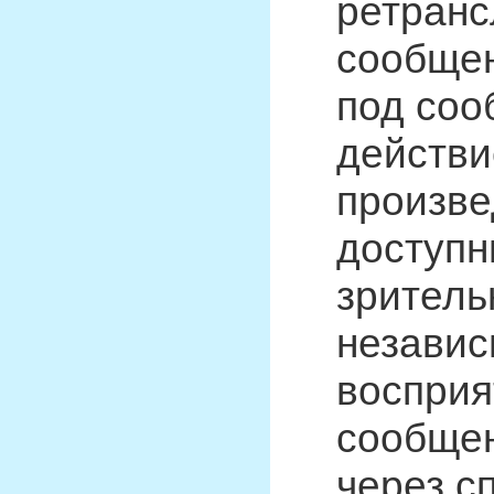
ретранс
сообщен
под соо
действи
произве
доступн
зритель
независ
восприя
сообщен
через с