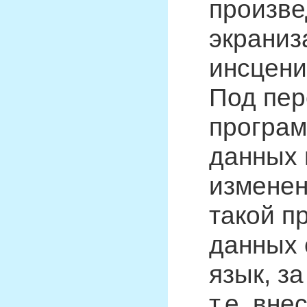
произве
экраниз
инсцени
Под пер
програм
данных 
изменен
такой п
данных 
язык, з
т.е. вн