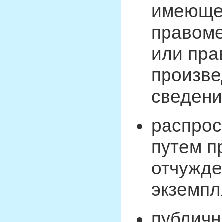
имеюще
правоме
или пра
произве
сведени
распрос
путем п
отчужде
экземпл
публичн