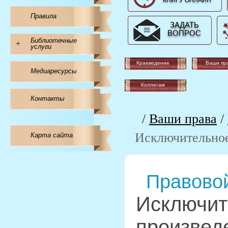
КНИГУ ОНЛАЙН
Правила
ЗАДАТЬ
ВОПРОС
Библиотечные
+
услуги
Краеведение
Ваши пр
Медиаресурсы
Коллегам
Контакты
/
Ваши права
/
Исключительное
Карта сайта
Правовой
Исключит
произвед