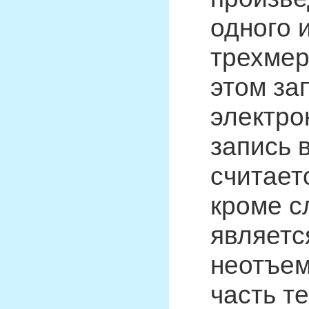
одного 
трехмер
этом за
электро
запись 
считает
кроме с
являетс
неотъе
часть т