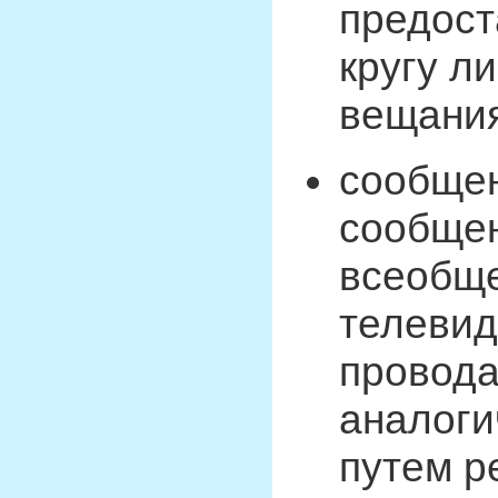
предост
кругу л
вещания
сообщен
сообщен
всеобще
телевид
провода
аналоги
путем р