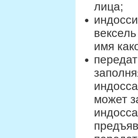
лица;
индосси
вексель
имя как
передат
заполня
индосса
может з
индосса
предъяв