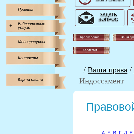
КНИГУ ОНЛАЙН
Правила
ЗАДАТЬ
ВОПРОС
Библиотечные
+
услуги
Краеведение
Ваши пр
Медиаресурсы
Коллегам
Контакты
/
Ваши права
/
Индоссамент
Карта сайта
Правовой
А
Б
В
Г
Д
Е