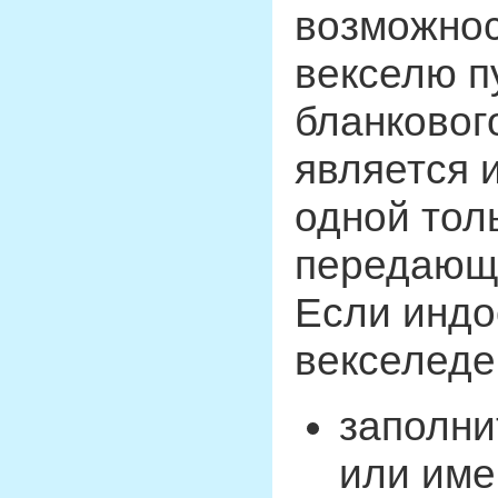
возможнос
векселю п
бланковог
является 
одной тол
передающе
Если индо
векселеде
заполни
или име