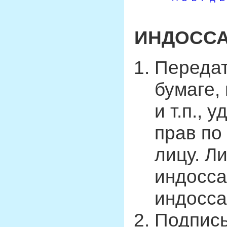
ИНДОСС
Передат
бумаге,
и т.п.,
прав по
лицу. Л
индосса
индосса
Подпись