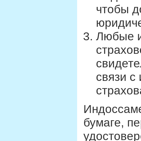
чтобы д
юридиче
Любые и
страхов
свидете
связи с
страхов
Индоссаме
бумаге, п
удостовер