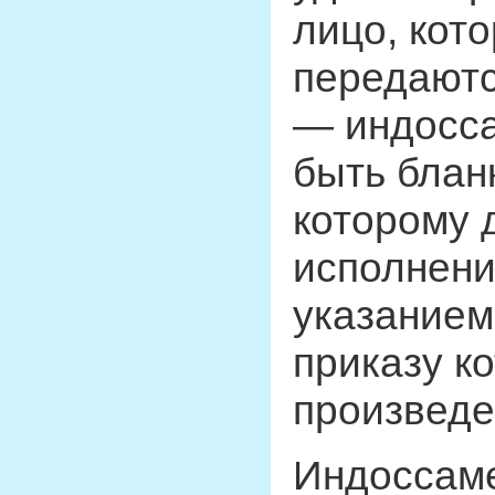
лицо, кот
передаютс
— индосса
быть блан
которому 
исполнени
указанием
приказу к
произведе
Индоссаме