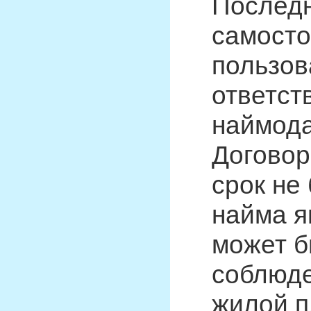
Последн
самосто
пользов
ответст
наймода
Договор
срок не
найма я
может б
соблюде
жилой п