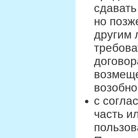
сдавать
но позж
другим 
требова
договор
возмеще
возобно
с согла
часть и
пользов