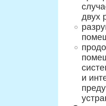
случа
двух 
разру
поме
продо
помещ
систе
и инт
преду
устра