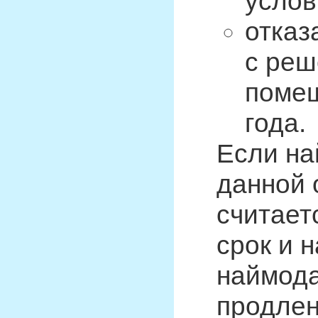
услов
отказ
с реш
помещ
года.
Если на
данной 
считает
срок и 
наймода
продлен