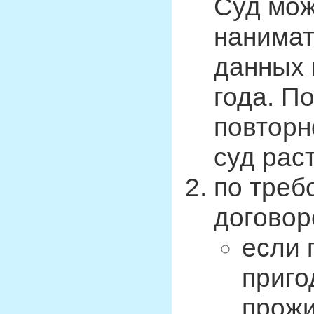
Суд мож
нанимат
данных 
года. П
повторн
суд рас
по треб
договор
если 
приго
прожи