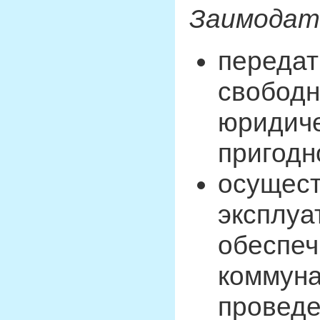
Заимодате
передат
свободн
юридиче
пригодн
осущес
эксплуа
обеспеч
коммуна
проведе