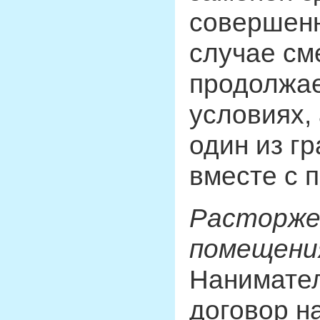
совершенн
случае см
продолжае
условиях,
один из г
вместе с 
Расторже
помещени
Нанимател
договор н