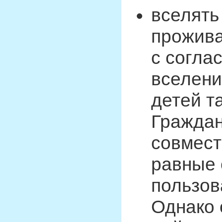
вселять
прожив
с согла
вселени
детей т
Граждан
совмест
равные 
пользо
Однако 