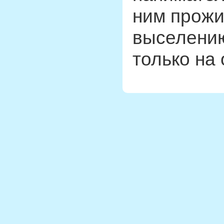
ним прож
выселению
только на