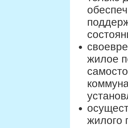
обеспеч
поддер
состоян
своевре
жилое п
самосто
коммуна
установ
осущест
жилого 