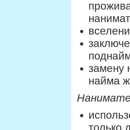
прожив
нанимат
вселени
заключе
поднайм
замену 
найма ж
Нанимател
использ
только 