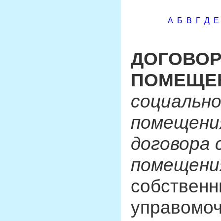
А
Б
В
Г
Д
Е
ДОГОВОР
ПОМЕЩЕ
социально
помещени
договора 
помещени
собственн
управомоч