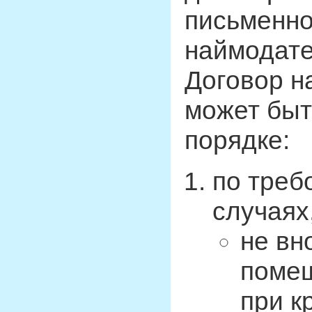
письменно
наймодате
Договор н
может быт
порядке:
по треб
случаях
не вн
помещ
при к