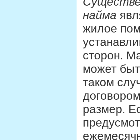
Существе
найма
явл
жилое пом
устанавли
сторон. М
может быт
таком слу
договором
размер. Е
предусмот
ежемесячн