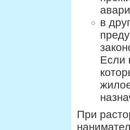
авари
в дру
пред
закон
Если 
котор
жилое
назна
При расто
нанимател