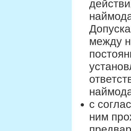
действи
наймода
Допуска
между н
постоян
установ
ответст
наймода
с согла
ним про
предва