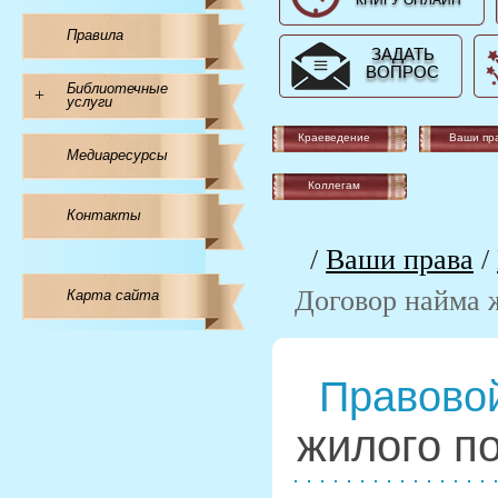
КНИГУ ОНЛАЙН
Правила
ЗАДАТЬ
ВОПРОС
Библиотечные
+
услуги
Краеведение
Ваши пр
Медиаресурсы
Коллегам
Контакты
/
Ваши права
/
Договор найма 
Карта сайта
Правовой
жилого п