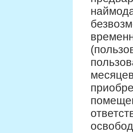
наймода
безвозм
времен
(пользо
пользов
месяцев
приобре
помещен
ответст
освобод