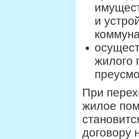
имущест
и устро
коммуна
осущест
жилого 
преусмо
При перех
жилое пом
становитс
договору 