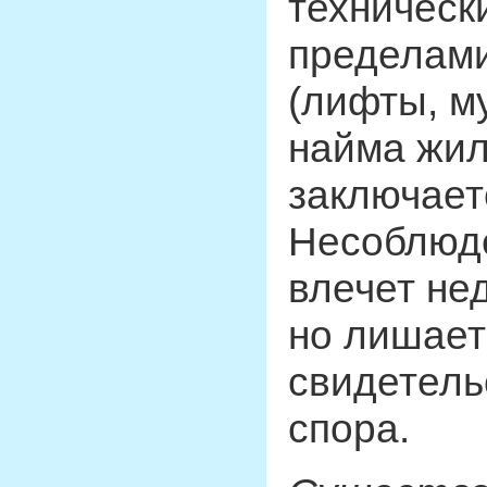
техническ
пределами
(лифты, м
найма жи
заключает
Несоблюде
влечет не
но лишает
свидетель
спора.