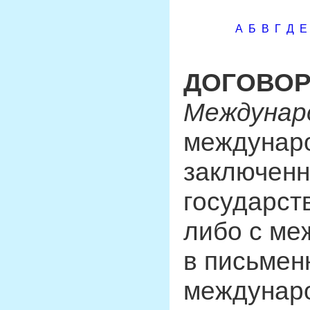
А
Б
В
Г
Д
Е
ДОГОВО
Междунар
междунаро
заключенн
государст
либо с ме
в письмен
междунар