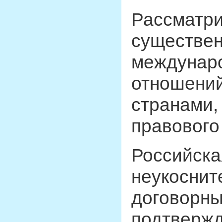
Рассматр
существен
междунаро
отношений
странами,
правового
Российска
неукоснит
договорны
подтвержд