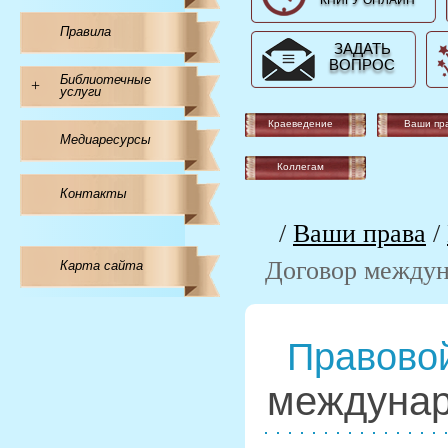
КНИГУ ОНЛАЙН
Правила
ЗАДАТЬ
ВОПРОС
Библиотечные
+
услуги
Краеведение
Ваши пр
Медиаресурсы
Коллегам
Контакты
/
Ваши права
/
Договор между
Карта сайта
Правовой
междуна