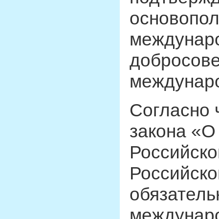
основопо
междунаро
добросове
междунаро
Согласно 
закона «О
Российско
Российско
обязатель
междунаро