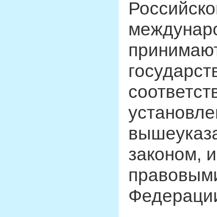
Российск
междунар
принимают
государст
соответст
установле
вышеуказ
законом, 
правовыми
Федераци