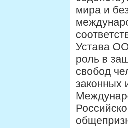
мира и бе
междунаро
соответст
Устава ОО
роль в за
свобод че
законных 
Междунар
Российско
общеприз