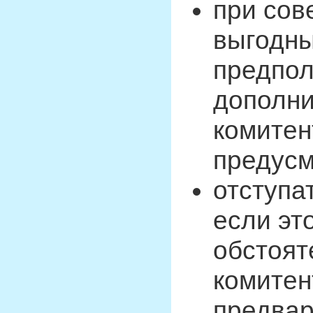
при сов
выгодны
предпол
дополни
комитен
предусм
отступа
если эт
обстоят
комитен
предвар