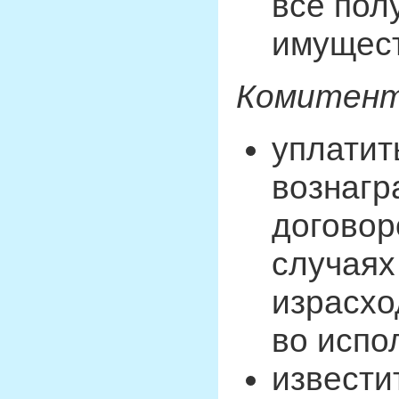
все пол
имущест
Комитент
уплатит
вознагр
договор
случаях
израсхо
во испо
извести