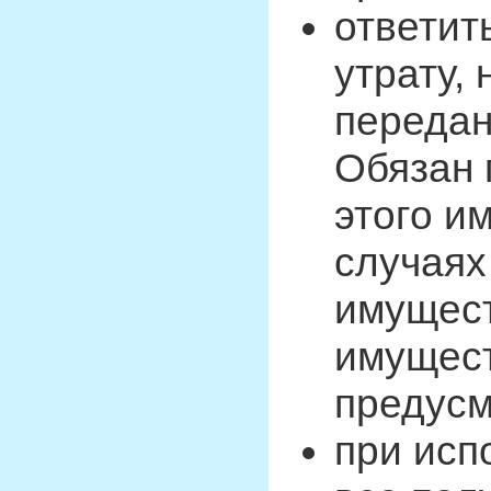
ответит
утрату,
передан
Обязан 
этого и
случаях
имущест
имущест
предусм
при исп