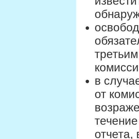
извести
обнаруж
освобод
обязате
третьим
комисси
в случа
от коми
возраже
течение
отчета,