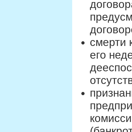
договор
предусм
договор
смерти 
его нед
дееспос
отсутст
признан
предпри
комисси
(банкро