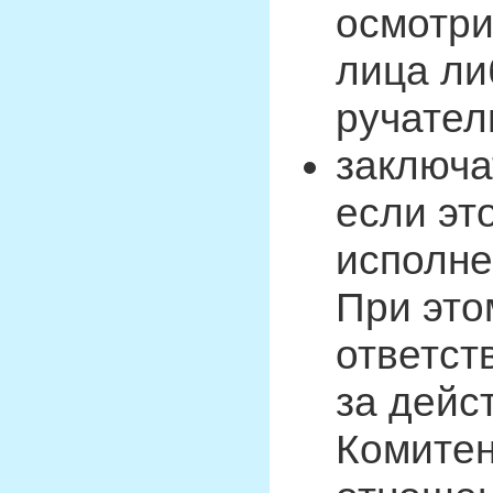
осмотри
лица ли
ручател
заключа
если эт
исполне
При это
ответст
за дейс
Комитен