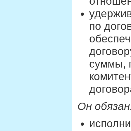
отношен
удержив
по дого
обеспеч
договор
суммы, 
комитен
договор
Он обязан
исполни