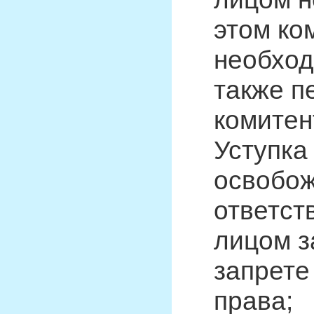
этом ко
необход
также п
комитен
Уступка
освобож
ответст
лицом з
запрете
права;