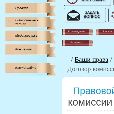
КНИГУ ОНЛАЙН
Правила
ЗАДАТЬ
ВОПРОС
Библиотечные
+
услуги
Краеведение
Ваши пр
Медиаресурсы
Коллегам
Контакты
/
Ваши права
/
Договор комисс
Карта сайта
Правовой
комиссии