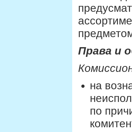
предусмат
ассортиме
предметом
Права и 
Комиссион
на возн
неиспол
по прич
комитен