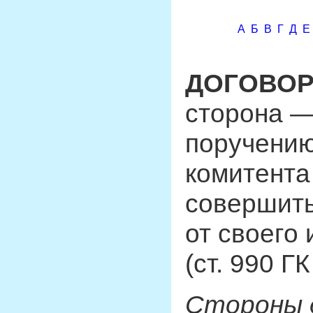
А
Б
В
Г
Д
Е
ДОГОВОР
сторона —
поручению
комитента
совершить
от своего 
(ст. 990 ГК
Стороны 