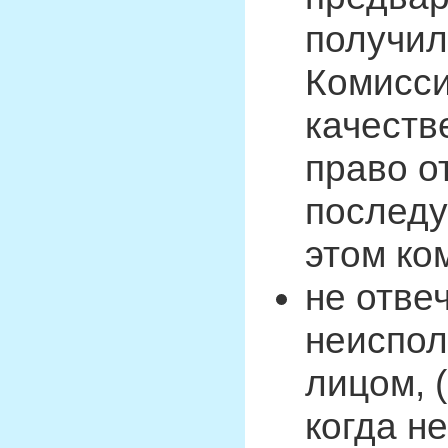
получил
Комисси
качеств
право о
послед
этом ко
не отве
неиспол
лицом, 
когда н