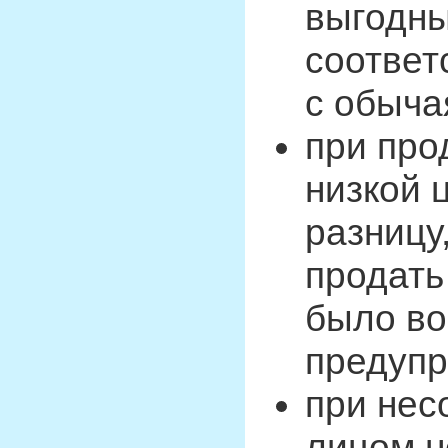
выгодны
соответ
с обыча
при про
низкой 
разницу,
продать
было во
предупр
при нес
лицом н