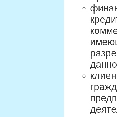
финан
креди
комме
имею
разре
данно
клиен
гражд
предп
деяте