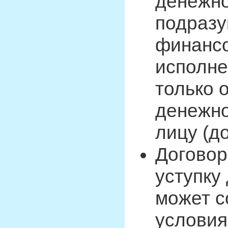
денежно
подразу
финансо
исполне
только о
денежно
лицу (д
Договор
уступку
может с
условия