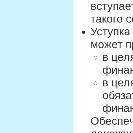
вступае
такого 
Уступка
может п
в цел
финан
в цел
обяза
финан
Обеспеч