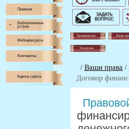
КНИГУ ОНЛАЙН
Правила
ЗАДАТЬ
ВОПРОС
Библиотечные
+
услуги
Краеведение
Ваши пр
Медиаресурсы
Коллегам
Контакты
/
Ваши права
/
Договор финанс
Карта сайта
Правовой
финансир
денежног