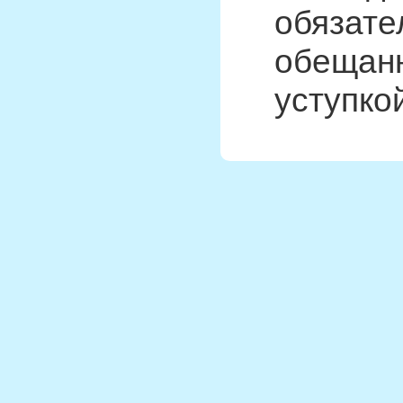
обязате
обещанн
уступко