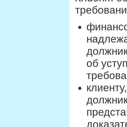
требовани
финансо
надлеж
должник
об усту
требова
клиенту
должник
предста
доказат