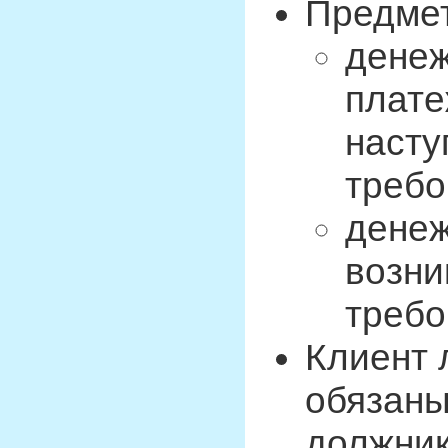
Предмет
денеж
плате
насту
требо
денеж
возни
требо
Клиент 
обязаны
должник