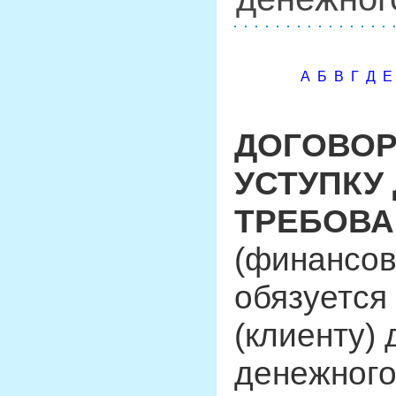
А
Б
В
Г
Д
Е
ДОГОВОР
УСТУПКУ
ТРЕБОВ
(финансов
обязуется
(клиенту)
денежного