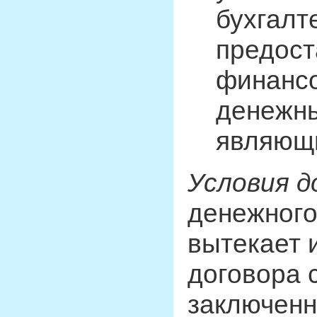
бухгалт
предост
финансо
денежн
являющи
Условия д
денежного
вытекает 
договора 
заключенн