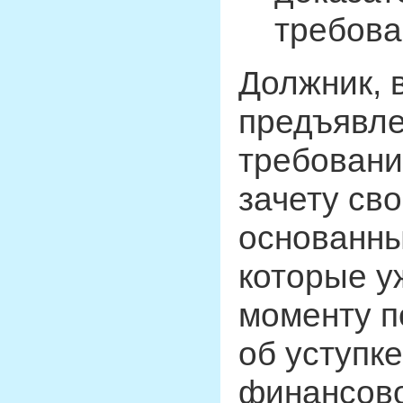
требова
Должник, 
предъявле
требовани
зачету св
основанны
которые у
моменту п
об уступк
финансово