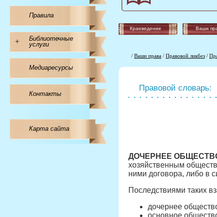
Правила
Краеведение
Ваши пр
Библиотечные
+
услуги
/
Ваши права
/
Правовой ликбез
/
Пр
Медиаресурсы
Правовой словарь:
Контакты
Карта сайта
ДОЧЕРНЕЕ ОБЩЕСТВ
хозяйственным общество
ними договора, либо в с
Последствиями таких в
дочернее общество
основное общество