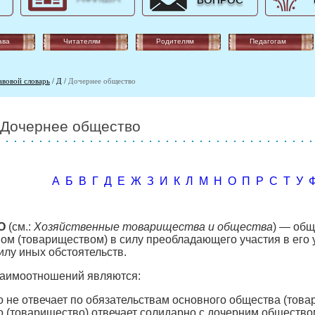
ВОПРОС
ава
Читателям
Родителям
Педагогам
авовой словарь
/
Д
/
Дочернее общество
Дочернее общество
А
Б
В
Г
Д
Е
Ж
З
И
К
Л
М
Н
О
П
Р
С
Т
У
О
(см.:
Хозяйственные товарищества и общества
) — общ
м (товариществом) в силу преобладающего участия в его у
илу иных обстоятельств.
заимоотношений являются:
 не отвечает по обязательствам основного общества (това
 (товарищество) отвечает солидарно с дочерним обществом