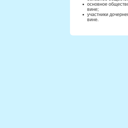
основное общество
вине;
участники дочерне
вине.