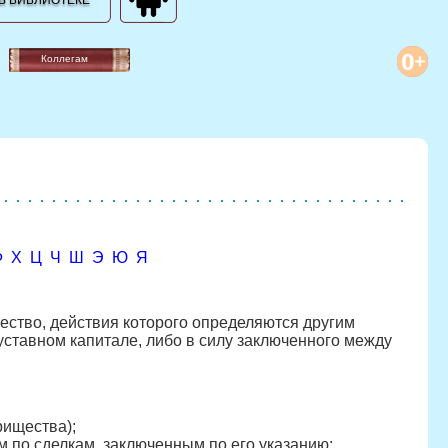
В БИБЛИОТЕКЕ
Коллегам
Ф
Х
Ц
Ч
Ш
Э
Ю
Я
ество, действия которого определяются другим
ставном капитале, либо в силу заключенного между
рищества);
 по сделкам, заключенным по его указанию;