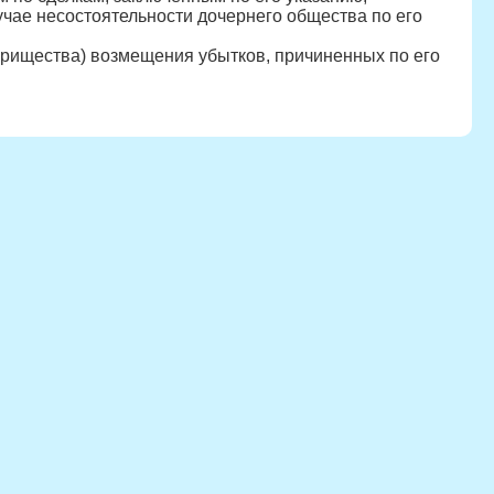
учае несостоятельности дочернего общества по его
арищества) возмещения убытков, причиненных по его