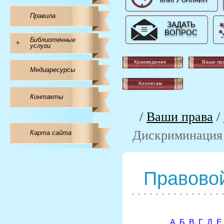
КНИГУ ОНЛАЙН
Правила
ЗАДАТЬ
ВОПРОС
Библиотечные
+
услуги
Краеведение
Ваши пр
Медиаресурсы
Коллегам
Контакты
/
Ваши права
/
Дискриминация
Карта сайта
Правовой
А
Б
В
Г
Д
Е