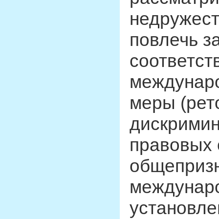
недружест
повлечь з
соответст
междунаро
меры (рет
дискримин
правовых 
общепризн
междунаро
установле