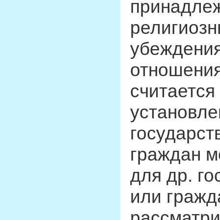
принадлеж
религиозн
убеждения
отношени
считается
установле
государст
граждан м
для др. г
или гражд
рассматри