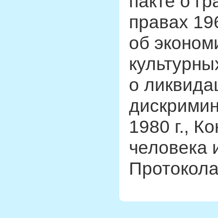
пакте о г
правах 19
об эконом
культурных
о ликвида
дискримин
1980 г., К
человека и
Протоколах