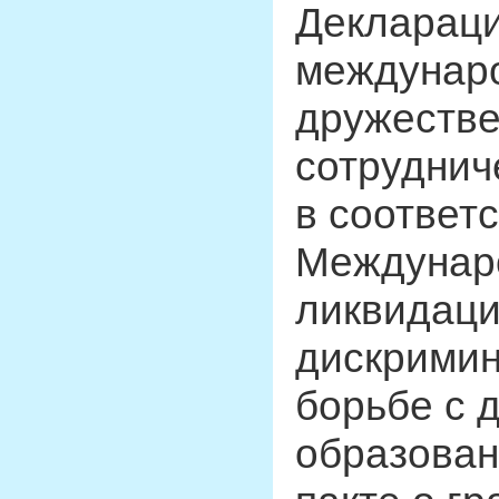
Деклараци
междунаро
дружестве
сотруднич
в соответ
Междунаро
ликвидаци
дискримин
борьбе с 
образован