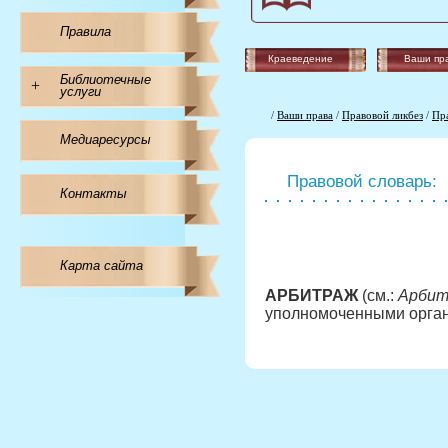
Правила
Краеведение
Ваши пр
Библиотечные
+
услуги
/
Ваши права
/
Правовой ликбез
/
Пр
Медиаресурсы
Правовой словарь:
Контакты
Карта сайта
АРБИТРАЖ
(см.:
Арбит
уполномоченными органа