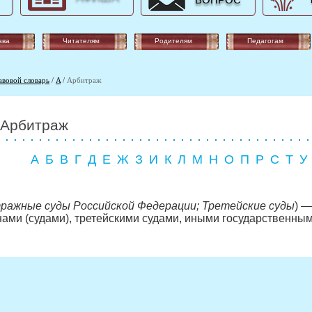
ВОПРОС
ава
Читателям
Родителям
Педагогам
авовой словарь
/
A
/
Арбитраж
Арбитраж
А
Б
В
Г
Д
Е
Ж
З
И
К
Л
М
Н
О
П
Р
С
Т
У
ражные суды Российской Федерации; Третейские суды
) 
ми (судами), третейскими судами, иными государственным