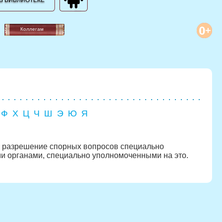
В БИБЛИОТЕКЕ
Коллегам
Ф
Х
Ц
Ч
Ш
Э
Ю
Я
— разрешение спорных вопросов специально
и органами, специально уполномоченными на это.