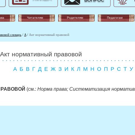
ВОПРОС
ава
Читателям
Родителям
Педагогам
авовой словарь
/
A
/
Акт нормативный правовой
Акт нормативный правовой
А
Б
В
Г
Д
Е
Ж
З
И
К
Л
М
Н
О
П
Р
С
Т
У
ПРАВОВОЙ
(см.:
Норма права; Систематизация норматив