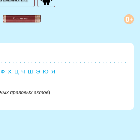
В БИБЛИОТЕКЕ
Коллегам
Ф
Х
Ц
Ч
Ш
Э
Ю
Я
ных правовых актов
)