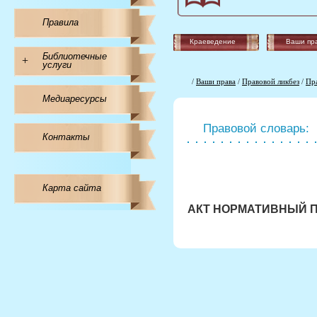
Правила
Краеведение
Ваши пр
Библиотечные
+
услуги
/
Ваши права
/
Правовой ликбез
/
Пр
Медиаресурсы
Правовой словарь:
Контакты
Карта сайта
АКТ НОРМАТИВНЫЙ 