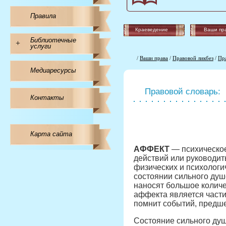
Правила
Краеведение
Ваши пр
Библиотечные
+
услуги
/
Ваши права
/
Правовой ликбез
/
Пр
Медиаресурсы
Правовой словарь:
Контакты
Карта сайта
АФФЕКТ
— психическое
действий или руководит
физических и психологи
состоянии сильного душ
наносят большое колич
аффекта является части
помнит событий, предш
Состояние сильного душ