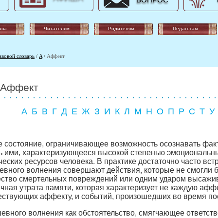
ВОПРОС
ава
Читателям
Родителям
Педагогам
авовой словарь
/
A
/
Аффект
Аффект
А
Б
В
Г
Д
Е
Ж
З
И
К
Л
М
Н
О
П
Р
С
Т
У
 состояние, ограничивающее возможность осознавать факт
ь ими, характеризующееся высокой степенью эмоциональн
ческих ресурсов человека. В практике достаточно часто вст
евного волнения совершают действия, которые не смогли 
ество смертельных повреждений или одним ударом высажи
чная утрата памяти, которая характеризует не каждую афф
ествующих аффекту, и событий, произошедших во время по
евного волнения как обстоятельство, смягчающее ответств