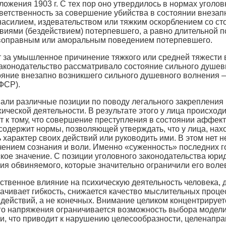
ожения 1903 г. С тех пор оно утвердилось в нормах уголовн
ветственность за совершение убийства в состоянии внеза
 насилием, издевательством или тяжким оскорблением со 
иями (бездействием) потерпевшего, а равно длительной п
воправным или аморальным поведением потерпевшего.
т за умышленное причинение тяжкого или средней тяжести
конодательство рассматривало состояние сильного душевн
тояние внезапно возникшего сильного душевного волнения 
СФСР).
вали различные позиции по поводу легального закреплени
ической деятельности. В результате этого у лица происхо
т к тому, что совершение преступления в состоянии аффек
 содержит нормы, позволяющей утверждать, что у лица, на
 характер своих действий или руководить ими. В этом нет 
чением сознания и воли. Именно «суженность» последних г
ое значение. С позиции уголовного законодательства юри
я обвиняемого, которые значительно ограничили его вол
твенное влияние на психическую деятельность человека, д
чивает гибкость, снижается качество мыслительных процес
действий, а не конечных. Внимание целиком концентрируетс
о напряжения ограничивается возможность выбора модели 
и, что приводит к нарушению целесообразности, целенапра