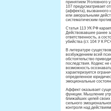
принятием Уголовного ул
107 предусматривает от
(аффекта), вызванного
или аморальными действ
систематическим проти
Статья 113 УК РФ карае
Действовавшее ранее за
ответственность, а сос
убийства (ст. 104 У К Р
В литературе существо
возбуждением всей псих
обстоятельство приводи
последствия. Кодекс не
возможность осознавать
характеризуется ограни
определенное юридическ
эмоциональные состояни
Аффект оказывает сущес
функции. Мышление утра
ближайших целей своих 
сильного эмоциональног
контроля над действиям