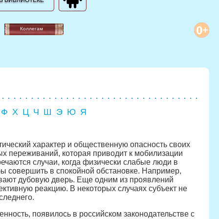
В БИБЛИОТЕКЕ
Коллегам
Ф
Х
Ц
Ч
Ш
Э
Ю
Я
ический характер и общественную опасность своих
ых переживаний, которая приводит к мобилизации
речаются случаи, когда физически слабые люди в
бы совершить в спокойной обстановке. Например,
вают дубовую дверь. Еще одним из проявлений
ективную реакцию. В некоторых случаях субъект не
следнего.
енность, появилось в российском законодательстве с