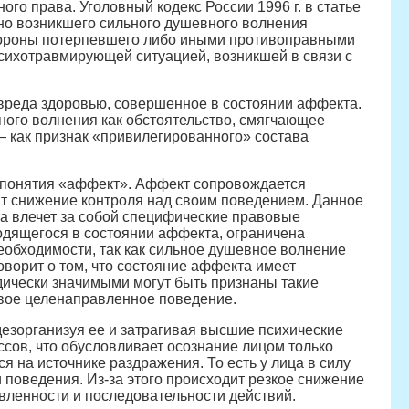
ого права. Уголовный кодекс России 1996 г. в статье
пно возникшего сильного душевного волнения
стороны потерпевшего либо иными противоправными
сихотравмирующей ситуацией, возникшей в связи с
 вреда здоровью, совершенное в состоянии аффекта.
ого волнения как обстоятельство, смягчающее
— как признак «привилегированного» состава
я понятия «аффект». Аффект сопровождается
дит снижение контроля над своим поведением. Данное
та влечет за собой специфические правовые
ходящегося в состоянии аффекта, ограничена
необходимости, так как сильное душевное волнение
оворит о том, что состояние аффекта имеет
дически значимыми могут быть признаны такие
евое целенаправленное поведение.
езорганизуя ее и затрагивая высшие психические
сов, что обусловливает осознание лицом только
я на источнике раздражения. То есть у лица в силу
поведения. Из-за этого происходит резкое снижение
вленности и последовательности действий.